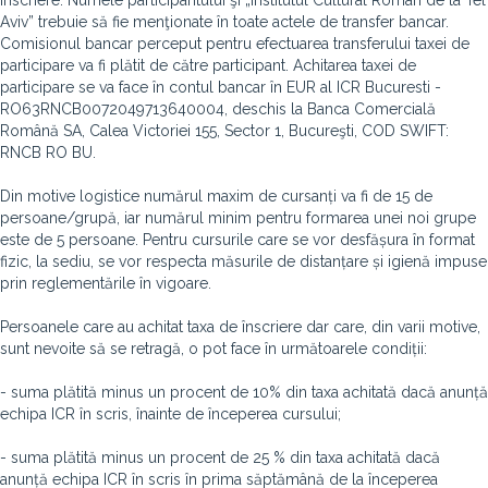
înscriere. Numele participantului şi „Institutul Cultural Român de la Tel
Aviv” trebuie să fie menţionate în toate actele de transfer bancar.
Comisionul bancar perceput pentru efectuarea transferului taxei de
participare va fi plătit de către participant. Achitarea taxei de
participare se va face în contul bancar în EUR al ICR Bucuresti -
RO63RNCB0072049713640004, deschis la Banca Comercială
Română SA, Calea Victoriei 155, Sector 1, Bucureşti, COD SWIFT:
RNCB RO BU.
Din motive logistice numărul maxim de cursanți va fi de 15 de
persoane/grupă, iar numărul minim pentru formarea unei noi grupe
este de 5 persoane. Pentru cursurile care se vor desfășura în format
fizic, la sediu, se vor respecta măsurile de distanțare și igienă impuse
prin reglementările în vigoare.
Persoanele care au achitat taxa de înscriere dar care, din varii motive,
sunt nevoite să se retragă, o pot face în următoarele condiții:
- suma plătită minus un procent de 10% din taxa achitată dacă anunță
echipa ICR în scris, înainte de începerea cursului;
- suma plătită minus un procent de 25 % din taxa achitată dacă
anunță echipa ICR în scris în prima săptămână de la începerea