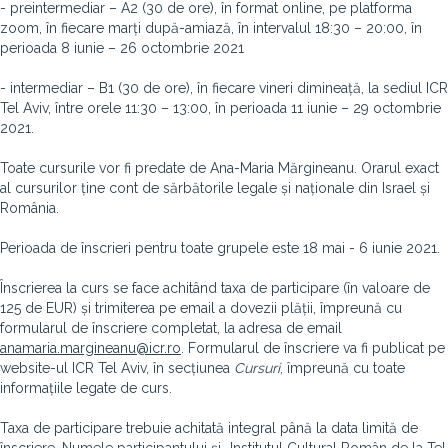
- preintermediar – A2 (30 de ore), în format online, pe platforma
zoom, în fiecare marți după-amiază, în intervalul 18:30 – 20:00, în
perioada 8 iunie – 26 octombrie 2021
- intermediar – B1 (30 de ore), în fiecare vineri dimineață, la sediul ICR
Tel Aviv, între orele 11:30 – 13:00, în perioada 11 iunie – 29 octombrie
2021.
Toate cursurile vor fi predate de Ana-Maria Mărgineanu. Orarul exact
al cursurilor ține cont de sărbătorile legale și naționale din Israel și
România.
Perioada de înscrieri pentru toate grupele este 18 mai - 6 iunie 2021.
Înscrierea la curs se face achitând taxa de participare (în valoare de
125 de EUR) și trimiterea pe email a dovezii plății, împreună cu
formularul de înscriere completat, la adresa de email
anamaria.margineanu@icr.ro
. Formularul de înscriere va fi publicat pe
website-ul ICR Tel Aviv, în secțiunea
Cursuri
, împreună cu toate
informațiile legate de curs.
Taxa de participare trebuie achitată integral până la data limită de