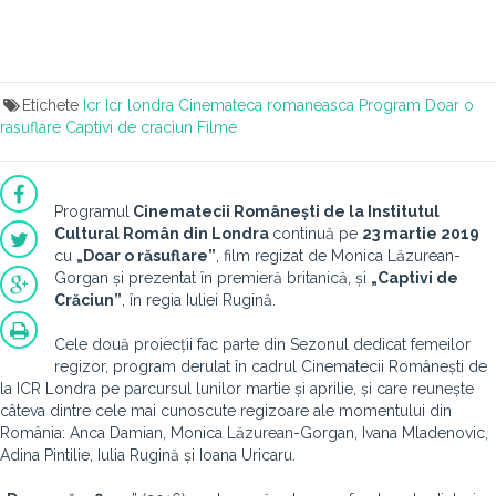
Etichete
Icr
Icr londra
Cinemateca romaneasca
Program
Doar o
rasuflare
Captivi de craciun
Filme
Programul
Cinematecii Românești de la Institutul
Cultural Român din Londra
continuă pe
23 martie 2019
cu
„
Doar o răsuflare”
, film regizat de Monica Lăzurean-
Gorgan și prezentat în premieră britanică, și
„Captivi de
Crăciun”
, în regia Iuliei Rugină.
Cele două proiecții fac parte din Sezonul dedicat femeilor
regizor, program derulat în cadrul Cinematecii Românești de
la ICR Londra pe parcursul lunilor martie și aprilie, și care reunește
câteva dintre cele mai cunoscute regizoare ale momentului din
România: Anca Damian, Monica Lăzurean-Gorgan, Ivana Mladenovic,
Adina Pintilie, Iulia Rugină și Ioana Uricaru.