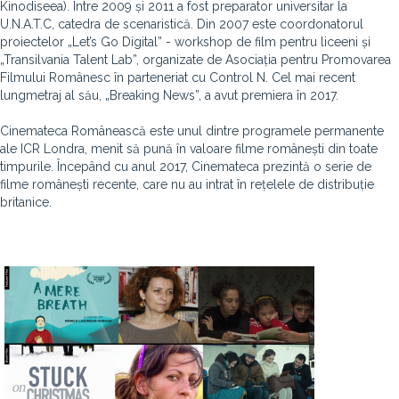
Kinodiseea). Între 2009 și 2011 a fost preparator universitar la
U.N.A.T.C, catedra de scenaristică. Din 2007 este coordonatorul
proiectelor „Let’s Go Digital” - workshop de film pentru liceeni și
„Transilvania Talent Lab”, organizate de Asociația pentru Promovarea
Filmului Românesc în parteneriat cu Control N. Cel mai recent
lungmetraj al său, „Breaking News”, a avut premiera în 2017.
Cinemateca Românească este unul dintre programele permanente
ale ICR Londra, menit să pună în valoare filme românești din toate
timpurile. Începând cu anul 2017, Cinemateca prezintă o serie de
filme românești recente, care nu au intrat în rețelele de distribuție
britanice.