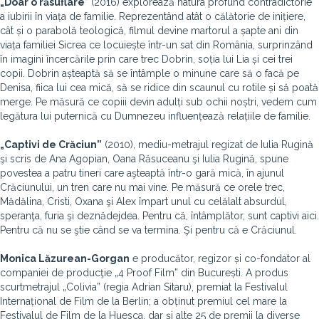
„Doar o răsuflare
” (2016) explorează natura profund contradictorie
a iubirii în viața de familie. Reprezentând atât o călătorie de inițiere,
cât și o parabolă teologică, filmul devine martorul a șapte ani din
viața familiei Sicrea ce locuiește într-un sat din România, surprinzând
în imagini încercările prin care trec Dobrin, soția lui Lia și cei trei
copii. Dobrin așteaptă să se întâmple o minune care să o facă pe
Denisa, fiica lui cea mică, să se ridice din scaunul cu rotile și să poată
merge. Pe măsură ce copiii devin adulți sub ochii noștri, vedem cum
legătura lui puternică cu Dumnezeu influențează relațiile de familie.
„Captivi de Crăciun”
(2010), mediu-metrajul regizat de Iulia Rugină
şi scris de Ana Agopian, Oana Răsuceanu şi Iulia Rugină, spune
povestea a patru tineri care aşteaptă într-o gară mică, în ajunul
Crăciunului, un tren care nu mai vine. Pe măsură ce orele trec,
Mădălina, Cristi, Oxana şi Alex împart unul cu celălalt absurdul,
speranţa, furia şi deznădejdea. Pentru că, întâmplător, sunt captivi aici.
Pentru că nu se ştie când se va termina. Şi pentru că e Crăciunul.
Monica Lăzurean-Gorgan
e producător, regizor și co-fondator al
companiei de producţie „4 Proof Film” din București. A produs
scurtmetrajul „Colivia” (regia Adrian Sitaru), premiat la Festivalul
Internațional de Film de la Berlin; a obținut premiul cel mare la
Festivalul de Film de la Huesca, dar și alte 25 de premii la diverse