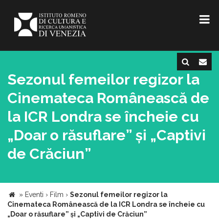
Sezonul femeilor regizor la
Cinemateca Românească de
la ICR Londra se încheie cu
„Doar o răsuflare” și „Captivi
de Crăciun”
»
Eventi
›
Film
›
Sezonul femeilor regizor la
Cinemateca Românească de la ICR Londra se încheie cu
„Doar o răsuflare” și „Captivi de Crăciun”