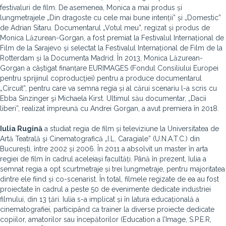
festivaluri de film. De asemenea, Monica a mai produs și
lungmetrajele „Din dragoste cu cele mai bune intenții” și „Domestic”
de Adrian Sitaru. Documentarul „Votul meu”, regizat și produs de
Monica Lăzurean-Gorgan, a fost premiat la Festivalul Internațional de
Film de la Sarajevo și selectat la Festivalul Internațional de Film de la
Rotterdam și la Documenta Madrid. În 2013, Monica Lăzurean-
Gorgan a câștigat finanțare EURIMAGES (Fondul Consiliului Europei
pentru sprijinul coproducţiei) pentru a produce documentarul
„Circuit”, pentru care va semna regia și al cărui scenariu l-a scris cu
Ebba Sinzinger şi Michaela Kirst. Ultimul său documentar, „Dacii
liberi”, realizat împreună cu Andrei Gorgan, a avut premiera în 2018.
Iulia Rugină
a studiat regia de film și televiziune la Universitatea de
Artă Teatrală şi Cinematografică „I.L. Caragiale” (U.N.A.T.C.) din
București, între 2002 și 2006. În 2011 a absolvit un master în arta
regiei de film în cadrul aceleiași facultăți. Până în prezent, Iulia a
semnat regia a opt scurtmetraje și trei lungmetraje, pentru majoritatea
dintre ele fiind și co-scenarist. În total, filmele regizate de ea au fost
proiectate în cadrul a peste 50 de evenimente dedicate industriei
filmului, din 13 țări. Iulia s-a implicat și în latura educațională a
cinematografiei, participând ca trainer la diverse proiecte dedicate
copiilor, amatorilor sau începătorilor (Education a l’Image, S.P.E.R,