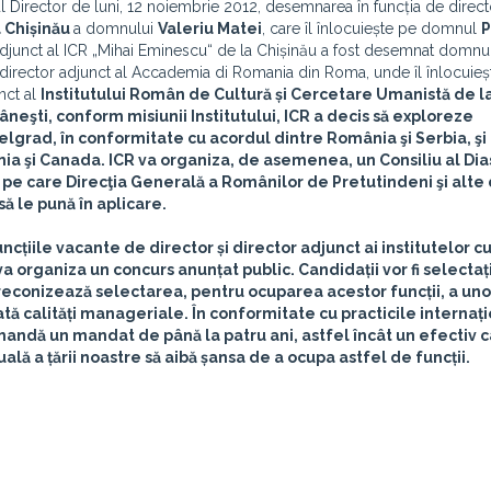
ul Director de luni, 12 noiembrie 2012, desemnarea în funcția de direct
a Chișinău
a domnului
Valeriu Matei
, care îl înlocuiește pe domnul
P
r adjunct al ICR „Mihai Eminescu“ de la Chișinău a fost desemnat domn
director adjunct al Accademia di Romania din Roma, unde îl înlocuieș
unct al
Institutului Român de Cultură și Cercetare Umanistă de l
mâneşti, conform misiunii Institutului, ICR a decis să exploreze
elgrad
, în conformitate cu acordul dintre România şi Serbia, şi 
nia şi Canada. ICR va organiza, de asemenea, un
Consiliu al Di
 pe care Direcţia Generală a Românilor de Pretutindeni şi alte d
să le pună în aplicare.
ncțiile vacante de director și director adjunct ai institutelor c
a organiza un concurs anunțat public. Candidații vor fi selectaț
preconizează selectarea, pentru ocuparea acestor funcții, a uno
ată calități manageriale. În conformitate cu practicile internați
mandă un mandat de până la patru ani, astfel încât un efectiv 
ală a țării noastre să aibă șansa de a ocupa astfel de funcții.