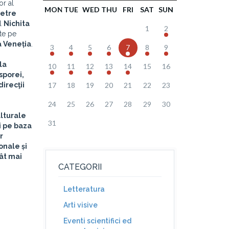
or al
MON
TUE
WED
THU
FRI
SAT
SUN
etre
ul
Nichita
1
2
te pe
a Veneția
.
3
4
5
6
7
8
9
la
10
11
12
13
14
15
16
asporei
,
irecţii
17
18
19
20
21
22
23
24
25
26
27
28
29
30
ulturale
31
i pe baza
r
onale și
cât mai
CATEGORII
Letteratura
Arti visive
Eventi scientifici ed