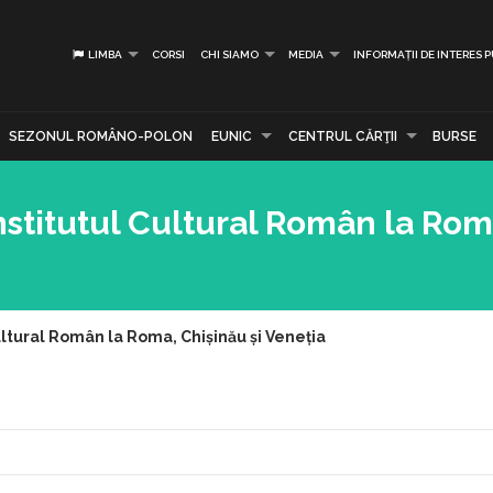
LIMBA
CORSI
CHI SIAMO
MEDIA
INFORMAȚII DE INTERES 
SEZONUL ROMÂNO-POLON
EUNIC
CENTRUL CĂRŢII
BURSE
stitutul Cultural Român la Rom
ltural Român la Roma, Chișinău și Veneția