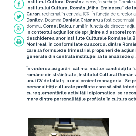
Institutul Cultural Român
a decis, în ședința Comitet
Institutului Cultural Român „Mihai Eminescu“
de l
Guran
, rechemat în centrala ICR. În funcția de directo
Danilov
. Doamna
Daniela Crăsnaru
a fost desemnată 
domnul
Cornel Baicu
, numit în funcția de director adj
În contextul acţiunilor de sprijinire a diasporei ro
deschiderea unor Institute Culturale Române la
B
Montreal
, în conformitate cu acordul dintre Româ
care să formuleze trimestrial propuneri de acţiuni
generale din centrala instituţiei să le analizeze și 
În vederea asigurării cât mai multor candidați la fu
române din străinătate, Institutul Cultural Român v
unui CV detaliat și a unui proiect managerial. Se 
personalități culturale profilate care să aibă totod
cu reglementările activității diplomatice, se reco
mare dintre personalitățile profilate în cultura actu