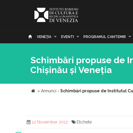
VENEŢIA
EVENTI
PROGRAMUL CANTEMIR
Schimbări propuse de In
Chișinău și Veneția
»
Annunci
›
Schimbări propuse de Institutul Cu
12 November 2012
Etichete