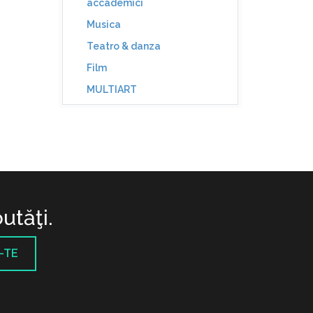
accademici
Musica
Teatro & danza
Film
MULTIART
utăţi.
-TE