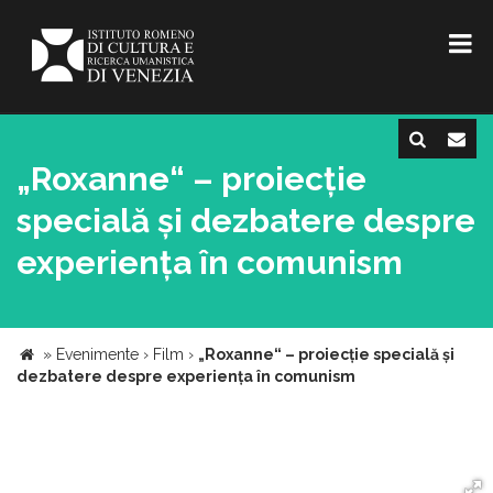
„Roxanne“ – proiecție
specială și dezbatere despre
experiența în comunism
»
Evenimente
›
Film
›
„Roxanne“ – proiecție specială și
dezbatere despre experiența în comunism