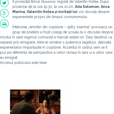
fi proiectat filmul
Roxanne
, regizat de Valentin Hotea. După
proiecția de la ora 19.30, la ora 21.00,
Ada Solomon, Anca
Marina, Valentin Hotea și invitații lor
vor discuta despre
experiențele proprii din timpul comunismului.
Întâlnirea „Amintiri din copilărie – 1983, toamna” provoacă un
grup de prieteni și foști colegi de școală la o discuție despre
modul în care regimul comunist a marcat viețile lor. Deși destinul i-a
separat prin emigrare, între ei rămâne o puternică legătură, datorată
experiențelor împărtășite în copilărie. Accentul în cadrul serii va fi
pus pe diferența de perspectivă a celor rămași în țară și a celor care
au emigrat.
Accesul publicului este liber.