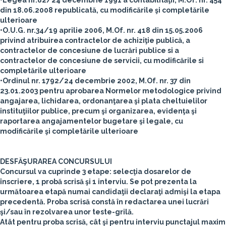
•Legea nr.82/24 decembrie 1991 a contabilităţii, M.Of. nr. 454
din 18.06.2008 republicată, cu modificările şi completările
ulterioare
•O.U.G. nr.34/19 aprilie 2006, M.Of. nr. 418 din 15.05.2006
privind atribuirea contractelor de achiziţie publică, a
contractelor de concesiune de lucrări publice si a
contractelor de concesiune de servicii, cu modificările si
completările ulterioare
•Ordinul nr. 1792/24 decembrie 2002, M.Of. nr. 37 din
23.01.2003 pentru aprobarea Normelor metodologice privind
angajarea, lichidarea, ordonanţarea şi plata cheltuielilor
instituţiilor publice, precum şi organizarea, evidenţa şi
raportarea angajamentelor bugetare şi legale, cu
modificările şi completările ulterioare
DESFĂŞURAREA CONCURSULUI
Concursul va cuprinde 3 etape: selecţia dosarelor de
înscriere, 1 probă scrisă şi 1 interviu. Se pot prezenta la
următoarea etapă numai candidaţii declaraţi admişi la etapa
precedentă. Proba scrisă constă în redactarea unei lucrări
şi/sau în rezolvarea unor teste-grilă.
Atât pentru proba scrisă, cât şi pentru interviu punctajul maxim