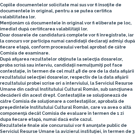
Copiile documentelor solicitate mai sus vor fi însoţite de
documentele în original, pentru a se putea certifica
valabilitatea lor.
Menţionăm că documentele în original vor fi eliberate pe loc,
imediat după certificarea valabilităţii lor.
Doar dosarele de candidatură complete vor fi înregistrate, iar
la concurs vor participa numai candidaţii declaraţi admişi după
fiecare etapă, conform procesului verbal aprobat de către
Comisia de examinare.
După afişarea rezultatelor obţinute la selecţia dosarelor,
proba scrisă sau interviu, candidaţii nemulţumiţi pot face
contestaţie, în termen de cel mult 48 de ore de la data afişării
rezultatului selecţiei dosarelor, respectiv de la data afişării
rezultatului probei scrise ori a interviului, la Serviciul Resurse
Umane din cadrul Institutului Cultural Român, sub sancţiunea
decăderii din acest drept. Contestaţiile se soluţionează de
către Comisia de soluţionare a contestaţiilor, aprobată de
preşedintele Institutului Cultural Român, care va avea o altă
componenţă decât Comisia de evaluare în termen de 1 zi
dupa fiecare etapă, numai dacă este cazul.
Rezultatele finale ale concursului vor fi anunţate public de
Serviciul Resurse Umane la avizierul instituţiei, în termen de 3