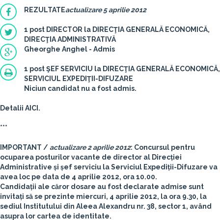
REZULTATE
actualizare 5 aprilie 2012
1 post DIRECTOR la DIRECŢIA GENERALĂ ECONOMICĂ,
DIRECŢIA ADMINISTRATIVĂ
Gheorghe Anghel - Admis
1 post ŞEF SERVICIU la DIRECŢIA GENERALĂ ECONOMICĂ,
SERVICIUL EXPEDIŢII-DIFUZARE
Niciun candidat nu a fost admis.
Detalii AICI.
***
IMPORTANT /
actualizare 2 aprilie 2012
: Concursul pentru
ocuparea posturilor vacante de director al Direcției
Administrative și șef serviciu la Serviciul Expediții-Difuzare va
avea loc pe data de 4 aprilie 2012, ora 10.00.
Candidații ale căror dosare au fost declarate admise sunt
invitați să se prezinte miercuri,
4 aprilie 2012, la ora 9.30
, la
sediul Institutului din Aleea Alexandru nr. 38, sector 1, având
asupra lor cartea de identitate.