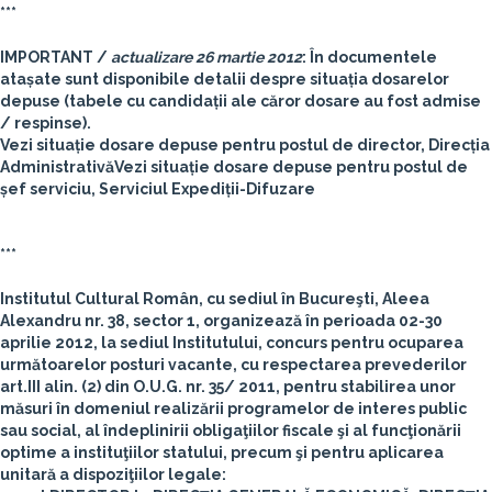
***
IMPORTANT /
actualizare 26 martie 2012
: În documentele
atașate sunt disponibile detalii despre situația dosarelor
depuse (tabele cu candidații ale căror dosare au fost admise
/ respinse).
Vezi situație dosare depuse pentru postul de director, Direcția
AdministrativăVezi situație dosare depuse pentru postul de
șef serviciu, Serviciul Expediții-Difuzare
***
Institutul Cultural Român
, cu sediul în Bucureşti, Aleea
Alexandru nr. 38, sector 1, organizează în perioada
02-30
aprilie 2012
, la sediul Institutului, concurs pentru ocuparea
următoarelor posturi vacante, cu respectarea prevederilor
art.III alin. (2) din O.U.G. nr. 35/ 2011, pentru stabilirea unor
măsuri în domeniul realizării programelor de interes public
sau social, al îndeplinirii obligaţiilor fiscale şi al funcţionării
optime a instituţiilor statului, precum şi pentru aplicarea
unitară a dispoziţiilor legale: