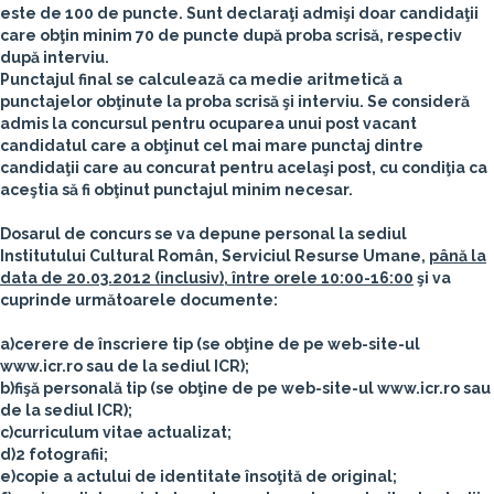
este de 100 de puncte. Sunt declaraţi admişi doar candidaţii
care obţin minim 70 de puncte după proba scrisă, respectiv
după interviu.
Punctajul final se calculează ca medie aritmetică a
punctajelor obţinute la proba scrisă şi interviu. Se consideră
admis la concursul pentru ocuparea unui post vacant
candidatul care a obţinut cel mai mare punctaj dintre
candidaţii care au concurat pentru acelaşi post, cu condiţia ca
aceştia să fi obţinut punctajul minim necesar.
Dosarul de concurs se va depune personal la sediul
Institutului Cultural Român, Serviciul Resurse Umane,
până la
data de 20.03.2012 (inclusiv), între orele 10:00-16:00
şi va
cuprinde următoarele documente:
a)cerere de înscriere tip (se obţine de pe web-site-ul
www.icr.ro sau de la sediul ICR);
b)fişă personală tip (se obţine de pe web-site-ul www.icr.ro sau
de la sediul ICR);
c)curriculum vitae actualizat;
d)2 fotografii;
e)copie a actului de identitate însoţită de original;