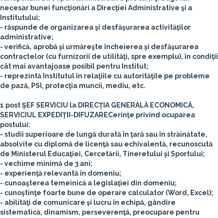
necesar bunei funcţionări a Direcţiei Administrative şi a
Institutului;
- răspunde de organizarea şi desfăşurarea activităţilor
administrative;
- verifică, aprobă şi urmăreşte încheierea şi desfăşurarea
contractelor (cu furnizorii de utilităţi, spre exemplu), în condiţii
cât mai avantajoase posibil pentru Institut;
- reprezintă Institutul în relaţiile cu autorităţile pe probleme
de pază, PSI, protecţia muncii, mediu, etc.
1 post ŞEF SERVICIU la DIRECŢIA GENERALĂ ECONOMICĂ,
SERVICIUL EXPEDIŢII-DIFUZARE
Cerinţe privind ocuparea
postului:
- studii superioare de lungă durată în ţară sau în străinătate,
absolvite cu diplomă de licenţă sau echivalentă, recunoscută
de Ministerul Educaţiei, Cercetării, Tineretului şi Sportului;
- vechime minimă de 3 ani;
- experienţă relevantă în domeniu;
- cunoaşterea temeinică a legislaţiei din domeniu;
- cunoştinţe foarte bune de operare calculator (Word, Excel);
- abilităţi de comunicare şi lucru în echipă, gândire
sistematică, dinamism, perseverenţă, preocupare pentru