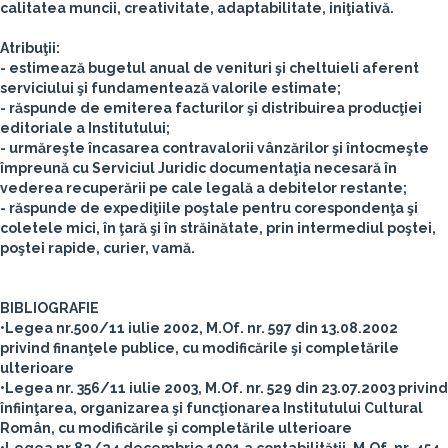
calitatea muncii, creativitate, adaptabilitate, iniţiativă.
Atribuţii:
- estimează bugetul anual de venituri şi cheltuieli aferent
serviciului şi fundamentează valorile estimate;
- răspunde de emiterea facturilor şi distribuirea producţiei
editoriale a Institutului;
- urmăreşte încasarea contravalorii vânzărilor şi întocmeşte
împreună cu Serviciul Juridic documentaţia necesară în
vederea recuperării pe cale legală a debitelor restante;
- răspunde de expediţiile poştale pentru corespondenţa şi
coletele mici, în ţară şi în străinătate, prin intermediul poştei,
poştei rapide, curier, vamă.
BIBLIOGRAFIE
•Legea nr.500/11 iulie 2002, M.Of. nr. 597 din 13.08.2002
privind finanţele publice, cu modificările şi completările
ulterioare
•Legea nr. 356/11 iulie 2003, M.Of. nr. 529 din 23.07.2003 privind
înfiinţarea, organizarea şi funcţionarea Institutului Cultural
Român, cu modificările şi completările ulterioare