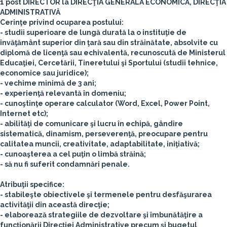
1 post DIRECTOR la DIRECŢIA GENERALĂ ECONOMICĂ, DIRECŢIA
ADMINISTRATIVĂ
Cerinţe privind ocuparea postului:
- studii superioare de lungă durată la o instituţie de
învăţământ superior din ţară sau din străinătate, absolvite cu
diplomă de licenţă sau echivalentă, recunoscută de Ministerul
Educaţiei, Cercetării, Tineretului şi Sportului (studii tehnice,
economice sau juridice);
- vechime minimă de 3 ani;
- experienţă relevantă în domeniu;
- cunoştinţe operare calculator (Word, Excel, Power Point,
Internet etc);
- abilităţi de comunicare şi lucru în echipă, gândire
sistematică, dinamism, perseverenţă, preocupare pentru
calitatea muncii, creativitate, adaptabilitate, iniţiativă;
- cunoaşterea a cel puţin o limbă străină;
- să nu fi suferit condamnări penale.
Atribuţii specifice:
- stabileşte obiectivele şi termenele pentru desfăşurarea
activităţii din această direcţie;
- elaborează strategiile de dezvoltare şi îmbunătăţire a
funcţionării Direcţiei Administrative precum şi bugetul