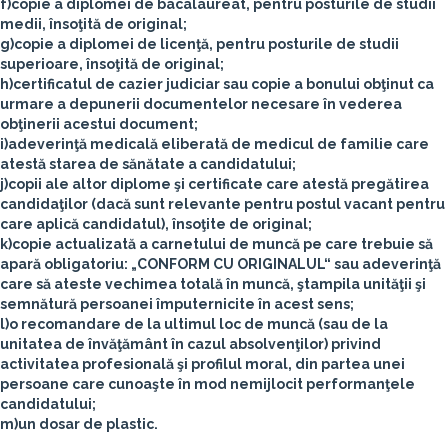
f)copie a diplomei de bacalaureat, pentru posturile de studii
medii, însoţită de original;
g)copie a diplomei de licenţă, pentru posturile de studii
superioare, însoţită de original;
h)certificatul de cazier judiciar sau copie a bonului obţinut ca
urmare a depunerii documentelor necesare în vederea
obţinerii acestui document;
i)adeverinţă medicală eliberată de medicul de familie care
atestă starea de sănătate a candidatului;
j)copii ale altor diplome şi certificate care atestă pregătirea
candidaţilor (dacă sunt relevante pentru postul vacant pentru
care aplică candidatul), însoţite de original;
k)copie actualizată a carnetului de muncă pe care trebuie să
apară obligatoriu: „CONFORM CU ORIGINALUL“ sau adeverinţă
care să ateste vechimea totală în muncă, ştampila unităţii şi
semnătură persoanei împuternicite în acest sens;
l)o recomandare de la ultimul loc de muncă (sau de la
unitatea de învăţământ în cazul absolvenţilor) privind
activitatea profesională şi profilul moral, din partea unei
persoane care cunoaşte în mod nemijlocit performanţele
candidatului;
m)un dosar de plastic.