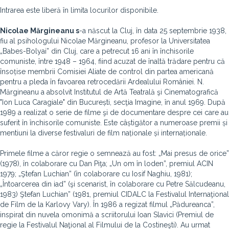
Intrarea este liberă în limita locurilor disponibile.
Nicolae Mărgineanu s
-a născut la Cluj, în data 25 septembrie 1938,
fiu al psihologului Nicolae Mărgineanu, profesor la Universitatea
„Babes-Bolyai” din Cluj, care a petrecut 16 ani în închisorile
comuniste, între 1948 – 1964, fiind acuzat de înaltă trădare pentru că
însoțise membrii Comisiei Aliate de control din partea americană
pentru a pleda în favoarea retrocedării Ardealului României. N.
Mărgineanu a absolvit Institutul de Artă Teatrală şi Cinematografică
"Ion Luca Caragiale" din București, secţia Imagine, în anul 1969. După
1989 a realizat o serie de filme şi de documentare despre cei care au
suferit în închisorile comuniste. Este câștigător a numeroase premii și
mentiuni la diverse festivaluri de film naționale și internaționale.
Primele filme a căror regie o semnează au fost: „Mai presus de orice”
(1978), în colaborare cu Dan Piţa; „Un om în loden”, premiul ACIN
1979; „Ştefan Luchian” (în colaborare cu Iosif Naghiu, 1981);
„Întoarcerea din iad” (şi scenarist, în colaborare cu Petre Sălcudeanu,
1983) Ştefan Luchian” (1981, premiul CIDALC la Festivalul Internaţional
de Film de la Karlovy Vary). În 1986 a regizat filmul „Pădureanca”,
inspirat din nuvela omonimă a scriitorului Ioan Slavici (Premiul de
regie la Festivalul Naţional al Filmului de la Costineşti). Au urmat