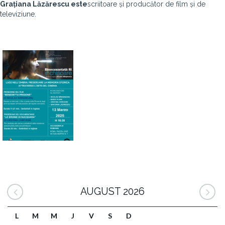
Grațiana Lăzărescu este
scriitoare și producător de film și de
televiziune.
AUGUST 2026
L
M
M
J
V
S
D