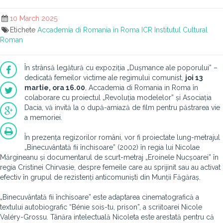
10 March 2025
Etichete
Accademia di Romania in Roma
ICR
Institutul Cultural
Roman
În strânsă legătură cu expoziția „Dușmance ale poporului” –
dedicată femeilor victime ale regimului comunist,
joi 13
martie, ora 16.00
, Accademia di Romania in Roma în
colaborare cu proiectul „Revoluția modelelor” și Asociația
Dacia, vă invită la o după-amiază de film pentru păstrarea vie
a memoriei.
În prezența regizorilor români, vor fi proiectate lung-metrajul
„Binecuvântată fii închisoare” (2002) în regia lui Nicolae
Mărgineanu și documentarul de scurt-metraj „Eroinele Nucșoarei” în
regia Cristinei Chirvasie, despre femeile care au sprijinit sau au activat
efectiv în grupul de rezistenți anticomuniști din Munții Făgăraș.
„Binecuvântată fii închisoare” este adaptarea cinematografică a
textului autobiografic “Bénie sois-tu, prison”, a scriitoarei Nicole
Valéry-Grossu. Tânăra intelectuală Nicoleta este arestată pentru că