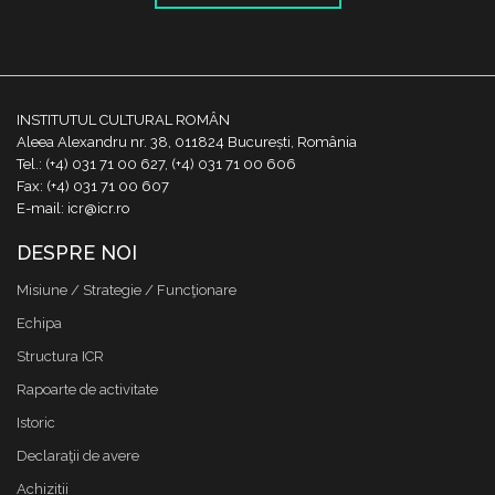
INSTITUTUL CULTURAL ROMÂN
Aleea Alexandru nr. 38, 011824 București, România
Tel.: (+4) 031 71 00 627, (+4) 031 71 00 606
Fax: (+4) 031 71 00 607
E-mail: icr@icr.ro
DESPRE NOI
Misiune / Strategie / Funcţionare
Echipa
Structura ICR
Rapoarte de activitate
Istoric
Declaraţii de avere
Achizitii