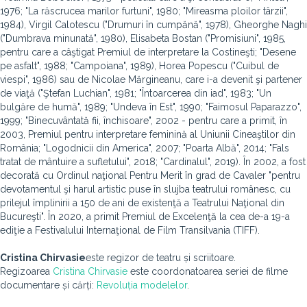
1976; "La răscrucea marilor furtuni", 1980; "Mireasma ploilor târzii",
1984), Virgil Calotescu ("Drumuri în cumpănă", 1978), Gheorghe Naghi
("Dumbrava minunată", 1980), Elisabeta Bostan ("Promisiuni", 1985,
pentru care a câştigat Premiul de interpretare la Costineşti; "Desene
pe asfalt", 1988; "Campoiana", 1989), Horea Popescu ("Cuibul de
viespi", 1986) sau de Nicolae Mărgineanu, care i-a devenit şi partener
de viaţă ("Ştefan Luchian", 1981; "Întoarcerea din iad", 1983; "Un
bulgăre de humă", 1989; "Undeva în Est", 1990; "Faimosul Paparazzo",
1999; "Binecuvântată fii, închisoare", 2002 - pentru care a primit, în
2003, Premiul pentru interpretare feminină al Uniunii Cineaştilor din
România; "Logodnicii din America", 2007; "Poarta Albă", 2014; "Fals
tratat de mântuire a sufletului", 2018; "Cardinalul", 2019). În 2002, a fost
decorată cu Ordinul naţional Pentru Merit în grad de Cavaler "pentru
devotamentul şi harul artistic puse în slujba teatrului românesc, cu
prilejul împlinirii a 150 de ani de existenţă a Teatrului Naţional din
Bucureşti". În 2020, a primit Premiul de Excelenţă la cea de-a 19-a
ediţie a Festivalului Internaţional de Film Transilvania (TIFF).
Cristina Chirvasie
este regizor de teatru și scriitoare.
Regizoarea
Cristina Chirvasie
este coordonatoarea seriei de filme
documentare și cărți:
Revoluția modelelor
.