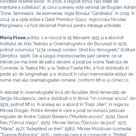
Părintele Arsenie Boca”. În 2018, a regizat filmul Fals tratat de
mântuire a sufletului”, al cărui scenariu este semnat de Bogdan Adrian
Toma. Semnează, de asemenea, regia filmului ”Cardinalul”, în 2019. În
2014, la a opta ediţie a Galei Premiilor Gopo, regizorului Nicolae
Mărgineanu i-a fost decernat Premiul pentru întreaga activitate.
Maria Ploae,
actriță, s-a născut la 19 februarie 1951 şi a absolvit
Institutul de Artă Teatrală şi Cinematografică din Bucureşti în 1975,
potrivit volumului "1234 cineaşti români: Ghid bio-filmografic" (Editura
Ştiinţifică, 1996). De-a lungul impresionantei sale cariere, ce se
întinde pe mai bine de patru decenii, a jucat pe scena Teatrului de
Comedie, la Teatrul Mic şi la Teatrul Foarte Mic, a fost distribuită în
peste 40 de lungmetraje şi a strălucit în roluri memorabile alături de
nume mari ale cinematografiei române, conform tiff.ro şi cimec.ro.
A debutat în cinematografie încă din facultate, fiind remarcată de
Sergiu Nicolaescu, care a distribuit-o în filmul "Un comisar acuză", din
1974, potrivit tiff.ro. În acelaşi an, a apărut în "Fraţii Jderi", în regia lui
Mircea Drăgan. Printre filmele în care a jucat se numără pelicule
regizate de Andrei Cătălin Băleanu ("Muntele ascuns", 1974), David
Reu ("Cercul magic", 1975), Mircea Veroiu ("Dincolo de pod", 1975;
"Mânia", 1977; "Așteptând un tren", 1982), Mircea Moldovan (comedia
"Toamna Bobocilor", 1975 - pelicula care a şi consacrat-o; "Pintea",