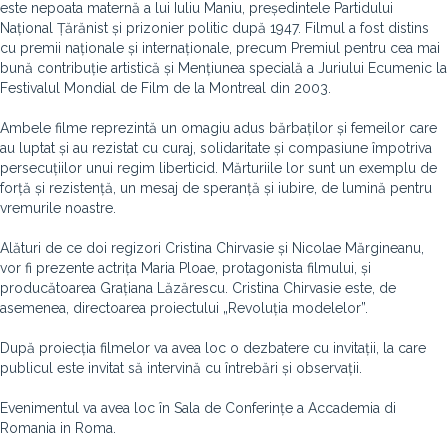
este nepoata maternă a lui Iuliu Maniu, președintele Partidului
Național Țărănist și prizonier politic după 1947. Filmul a fost distins
cu premii naționale și internaționale, precum Premiul pentru cea mai
bună contribuție artistică și Mențiunea specială a Juriului Ecumenic la
Festivalul Mondial de Film de la Montreal din 2003.
Ambele filme reprezintă un omagiu adus bărbaților și femeilor care
au luptat și au rezistat cu curaj, solidaritate și compasiune împotriva
persecuțiilor unui regim liberticid. Mărturiile lor sunt un exemplu de
forță și rezistență, un mesaj de speranță și iubire, de lumină pentru
vremurile noastre.
Alături de ce doi regizori Cristina Chirvasie și Nicolae Mărgineanu,
vor fi prezente actrița Maria Ploae, protagonista filmului, și
producătoarea Grațiana Lăzărescu. Cristina Chirvasie este, de
asemenea, directoarea proiectului „Revoluția modelelor”.
După proiecția filmelor va avea loc o dezbatere cu invitații, la care
publicul este invitat să intervină cu întrebări și observații.
Evenimentul va avea loc în Sala de Conferințe a Accademia di
Romania in Roma.