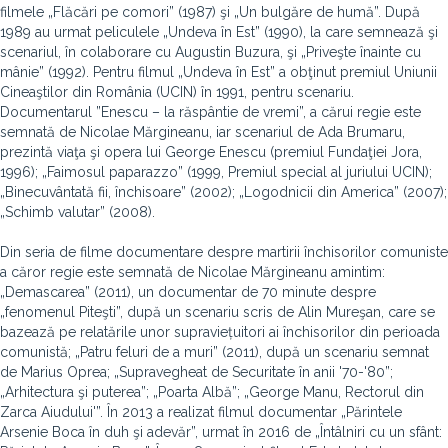
filmele „Flăcări pe comori” (1987) şi „Un bulgăre de humă”. După
1989 au urmat peliculele „Undeva în Est” (1990), la care semnează şi
scenariul, în colaborare cu Augustin Buzura, şi „Priveşte înainte cu
mânie” (1992). Pentru filmul „Undeva în Est” a obţinut premiul Uniunii
Cineaştilor din România (UCIN) în 1991, pentru scenariu.
Documentarul ”Enescu – la răspântie de vremi”, a cărui regie este
semnată de Nicolae Mărgineanu, iar scenariul de Ada Brumaru,
prezintă viaţa şi opera lui George Enescu (premiul Fundaţiei Jora,
1996); „Faimosul paparazzo” (1999, Premiul special al juriului UCIN);
„Binecuvântată fii, închisoare” (2002); „Logodnicii din America” (2007);
„Schimb valutar” (2008).
Din seria de filme documentare despre martirii închisorilor comuniste
a căror regie este semnată de Nicolae Mărgineanu amintim:
„Demascarea” (2011), un documentar de 70 minute despre
„fenomenul Piteşti”, după un scenariu scris de Alin Mureşan, care se
bazează pe relatările unor supraviețuitori ai închisorilor din perioada
comunistă; „Patru feluri de a muri” (2011), după un scenariu semnat
de Marius Oprea; „Supravegheat de Securitate în anii '70-'80”;
„Arhitectura şi puterea”; „Poarta Albă”; „George Manu, Rectorul din
Zarca Aiudului'”. În 2013 a realizat filmul documentar „Părintele
Arsenie Boca în duh şi adevăr”, urmat în 2016 de „Întâlniri cu un sfânt: