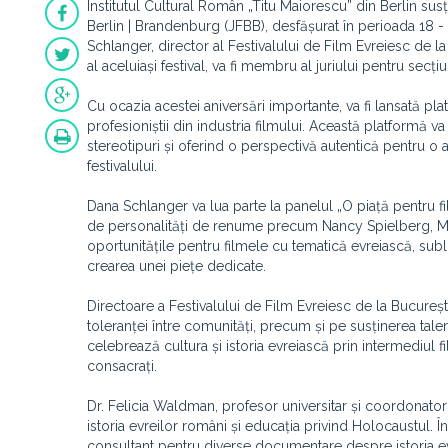
Institutul Cultural Român „Titu Maiorescu” din Berlin sus
Berlin | Brandenburg (JFBB), desfășurat în perioada 18 -
Schlanger, director al Festivalului de Film Evreiesc de la 
al aceluiași festival, va fi membru al juriului pentru sec
Cu ocazia acestei aniversări importante, va fi lansată pl
profesioniștii din industria filmului. Această platformă va
stereotipuri și oferind o perspectivă autentică pentru o a
festivalului.
Dana Schlanger va lua parte la panelul „O piață pentru fi
de personalități de renume precum Nancy Spielberg, Mar
oportunitățile pentru filmele cu tematică evreiască, subli
crearea unei piețe dedicate.
Directoare a Festivalului de Film Evreiesc de la Bucure
toleranței între comunități, precum și pe susținerea tale
celebrează cultura și istoria evreiască prin intermediul f
consacrați.
Dr. Felicia Waldman, profesor universitar și coordonator a
istoria evreilor români și educația privind Holocaustul. În 
consultant pentru diverse documentare despre istoria ev