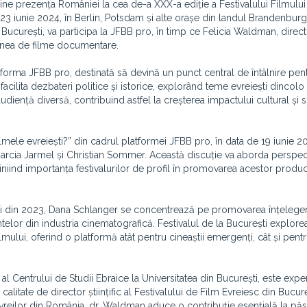
ține prezența României la cea de-a XXX-a ediție a Festivalului Filmului
 23 iunie 2024, în Berlin, Potsdam și alte orașe din landul Brandenbur
București, va participa la JFBB pro, în timp ce Felicia Waldman, director
țiunea de filme documentare.
atforma JFBB pro, destinată să devină un punct central de întâlnire pen
 facilita dezbateri politice și istorice, explorând teme evreiești dincolo
udiență diversă, contribuind astfel la creșterea impactului cultural și s
lmele evreiești?” din cadrul platformei JFBB pro, în data de 19 iunie 20
cia Jarmel și Christian Sommer. Această discuție va aborda perspect
niind importanța festivalurilor de profil în promovarea acestor producți
ști din 2023, Dana Schlanger se concentrează pe promovarea înțelegeri
ntelor din industria cinematografică. Festivalul de la București explore
ilmului, oferind o platformă atât pentru cineaștii emergenți, cât și pentr
l Centrului de Studii Ebraice la Universitatea din București, este exper
calitate de director științific al Festivalului de Film Evreiesc din Bucure
reilor din România, dr. Waldman aduce o contribuție esențială la păst