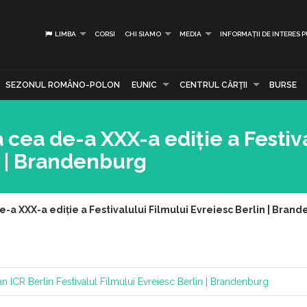
LIMBA
CORSI
CHI SIAMO
MEDIA
INFORMAȚII DE INTERES 
SEZONUL ROMÂNO-POLON
EUNIC
CENTRUL CĂRŢII
BURSE
cea de-a XXX-a ediție a Festiv
n | Brandenburg
a XXX-a ediție a Festivalului Filmului Evreiesc Berlin | Bran
an
ICR Berlin
Festivalul Filmului Evreiesc Berlin | Brandenburg