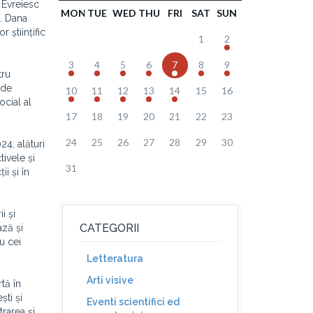
 Evreiesc
MON
TUE
WED
THU
FRI
SAT
SUN
g. Dana
 științific
1
2
3
4
5
6
7
8
9
tru
 de
10
11
12
13
14
15
16
ocial al
17
18
19
20
21
22
23
24
25
26
27
28
29
30
24, alături
ivele și
31
i și în
i și
CATEGORII
ază și
u cei
Letteratura
Arti visive
tă în
ști și
Eventi scientifici ed
rarea și