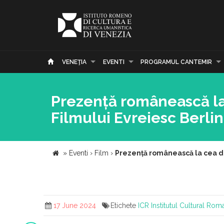
VENEŢIA
EVENTI
PROGRAMUL CANTEMIR
Prezență românească la 
Filmului Evreiesc Berli
»
Eventi
›
Film
›
Prezență românească la cea de-
17 June 2024
Etichete
ICR
Institutul Cultural Rom