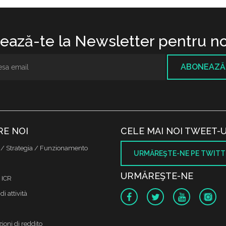
ază-te la Newsletter pentru no
ABONEAZĂ
RE NOI
CELE MAI NOI TWEET-U
 / Strategia / Funzionamento
URMĂREŞTE-NE PE TWITT
URMĂREŞTE-NE
 ICR
di attività
ioni di reddito