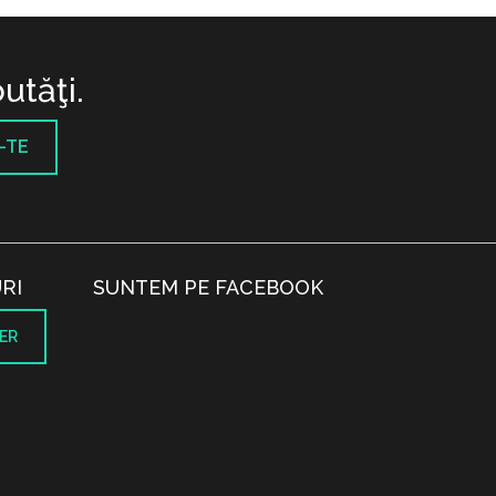
utăţi.
-TE
RI
SUNTEM PE FACEBOOK
ER