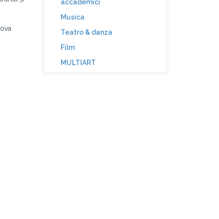
accademici
Musica
mova
Teatro & danza
Film
MULTIART