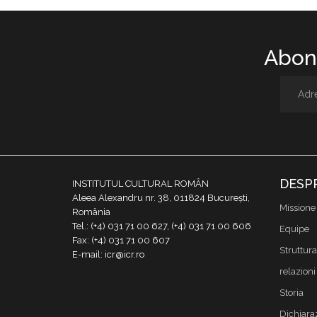
Abone
DESP
INSTITUTUL CULTURAL ROMÂN
Aleea Alexandru nr. 38, 011824 București,
Missione
România
Tel.: (+4) 031 71 00 627, (+4) 031 71 00 606
Equipe
Fax: (+4) 031 71 00 607
Struttura
E-mail: icr@icr.ro
relazioni 
Storia
Dichiaraz