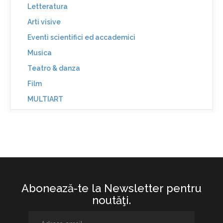
Letteratura
Arti visive
Eventi scientifici ed accademici
Musica
Teatro & danza
Film
MULTIART
Abonează-te la Newsletter pentru
noutăţi.