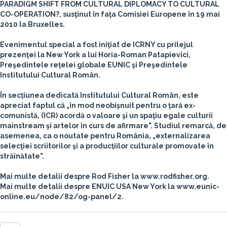
PARADIGM SHIFT FROM CULTURAL DIPLOMACY TO CULTURAL
CO-OPERATION?
, susţinut în faţa Comisiei Europene în 19 mai
2010 la Bruxelles.
Evenimentul special a fost iniţiat de ICRNY cu prilejul
prezenţei la New York a lui Horia-Roman Patapievici,
Preşedintele reţelei globale EUNIC şi Preşedintele
Institutului Cultural Român.
În secțiunea dedicată Institutului Cultural Român, este
apreciat faptul că „în mod neobişnuit pentru o ţară ex-
comunistă, (ICR) acordă o valoare şi un spaţiu egale culturii
mainstream şi artelor în curs de afirmare". Studiul remarcă, de
asemenea, ca o noutate pentru România, „externalizarea
selecţiei scriitorilor şi a producțiilor culturale promovate în
străinătate".
Mai multe detalii despre Rod Fisher la www.rodfisher.org.
Mai multe detalii despre ENUIC USA New York la www.eunic-
online.eu/node/82/og-panel/2.