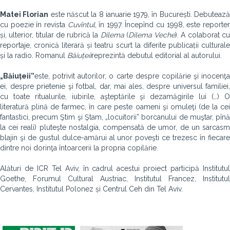
Matei Florian
este născut la 8 ianuarie 1979, în București. Debuteaz
cu poezie în revista
Cuvîntul
, în 1997. Începînd cu 1998, este reporte
și, ulterior, titular de rubrică la
Dilema
(
Dilema Veche
). A colaborat c
reportaje, cronică literară și teatru scurt la diferite publicații culturale
și la radio. Romanul
Băiuțeii
reprezintă debutul editorial al autorului.
„Băiuțeii”
este, potrivit autorilor, o carte despre copilărie şi inocenţa
ei, despre prietenie şi fotbal, dar, mai ales, despre universul familiei,
cu toate ritualurile, iubirile, aşteptările şi dezamăgirile lui (…) O
literatură plină de farmec, în care peste oameni şi omuleţi (de la cei
fantastici, precum Ştim şi Ştam, „locuitorii” borcanului de muştar, pînă
la cei reali) pluteşte nostalgia, compensată de umor, de un sarcasm
blajin şi de gustul dulce-amărui al unor poveşti ce trezesc în fiecare
dintre noi dorinţa întoarcerii la propria copilărie.
Alături de ICR Tel Aviv, în cadrul acestui proiect participă Institutul
Goethe, Forumul Cultural Austriac, Institutul Francez, Institutul
Cervantes, Institutul Polonez și Centrul Ceh din Tel Aviv.