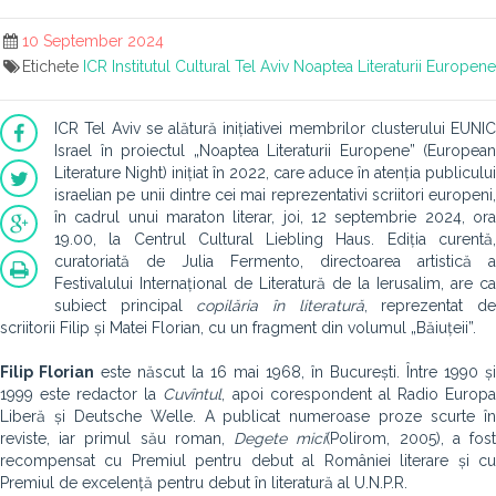
10 September 2024
Etichete
ICR
Institutul Cultural
Tel Aviv
Noaptea Literaturii Europene
ICR Tel Aviv se alătură inițiativei membrilor clusterului EUNIC
Israel în proiectul „Noaptea Literaturii Europene” (European
Literature Night) inițiat în 2022, care aduce în atenția publicului
israelian pe unii dintre cei mai reprezentativi scriitori europeni,
în cadrul unui maraton literar, joi, 12 septembrie 2024, ora
19.00, la Centrul Cultural Liebling Haus. Ediția curentă,
curatoriată de Julia Fermento, directoarea artistică a
Festivalului Internațional de Literatură de la Ierusalim, are ca
subiect principal
copilăria în literatură
, reprezentat d
scriitorii Filip și Matei Florian, cu un fragment din volumul „Băiuțeii”.
Filip Florian
este născut la 16 mai 1968, în București. Între 1990 și
1999 este redactor la
Cuvîntul
, apoi corespondent al Radio Europ
Liberă și Deutsche Welle. A publicat numeroase proze scurte în
reviste, iar primul său roman,
Degete mici
(Polirom, 2005), a fos
recompensat cu Premiul pentru debut al României literare și cu
Premiul de excelență pentru debut în literatură al U.N.P.R.