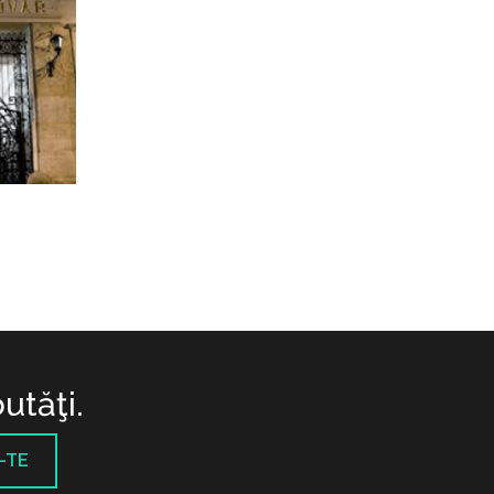
utăţi.
-TE