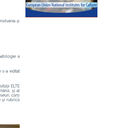
silvania şi
matologie a
 s-a editat
sităţii ELTE
mână, şi al
seuri, cărți
 şi rubrică