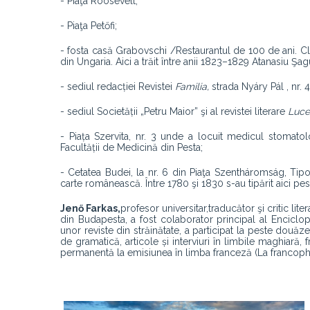
- Piaţa Roosevelt;
- Piaţa Petőfi;
- fosta casă Grabovschi /Restaurantul de 100 de ani. Cl
din Ungaria. Aici a trăit între anii 1823–1829 Atanasiu Ş
- sediul redacției Revistei
Familia,
strada Nyáry Pál , nr. 4
- sediul Societății „Petru Maior” şi al revistei literare
Luce
- Piața Szervita, nr. 3 unde a locuit medicul stomato
Facultății de Medicină din Pesta;
- Cetatea Budei, la nr. 6 din Piaţa Szentháromság, Tipog
carte românească. Între 1780 şi 1830 s-au tipărit aici pe
Jenő Farkas,
profesor universitar,
traducător şi critic li
din Budapesta, a fost colaborator principal al Encicloped
unor reviste din străinătate, a participat la peste douăze
de gramatică, articole și interviuri în limbile maghiară,
permanentă la emisiunea în limba franceză (La francop