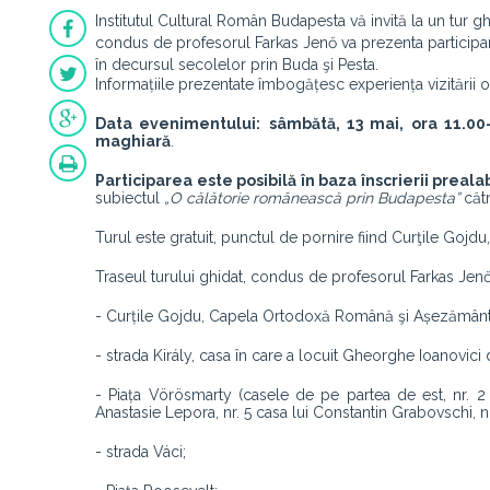
Institutul Cultural Român Budapesta vă invită la un tur 
condus de profesorul Farkas Jenő va prezenta participan
în decursul secolelor prin Buda şi Pesta.
Informațiile prezentate îmbogățesc experiența vizitării or
Data evenimentului:
sâmbătă, 13 mai, ora 11.00-
maghiară
.
Participarea este posibilă în baza înscrierii prealab
subiectul
„O călătorie românească prin Budapesta”
căt
Turul este gratuit, punctul de pornire fiind Curţile Goj
Traseul turului ghidat, condus de profesorul Farkas Jenő
- Curțile Gojdu, Capela Ortodoxă Română şi Așezământu
- strada Király, casa în care a locuit Gheorghe Ioanovic
- Piața Vörösmarty (casele de pe partea de est, nr. 2 e
Anastasie Lepora, nr. 5 casa lui Constantin Grabovschi, nr
- strada Váci;