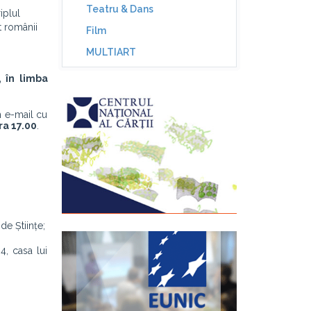
Teatru & Dans
iplul
t românii
Film
MULTIART
, în limba
un e-mail cu
ra 17.00
.
de Științe;
4, casa lui