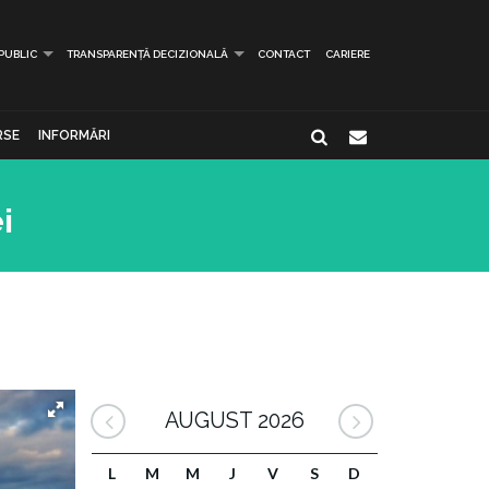
 PUBLIC
TRANSPARENȚĂ DECIZIONALĂ
CONTACT
CARIERE
RSE
INFORMĂRI
i
AUGUST 2026
L
M
M
J
V
S
D