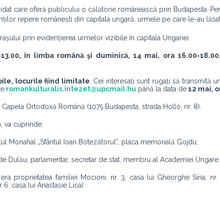
ghidat care oferă publicului o călătorie românească prin Budapesta. Per
ților repere românești din capitala ungară, urmele pe care le-au lăsa
așului prin evidențierea urmelor vizibile în capitala Ungariei.
13.00, în limba română şi duminică, 14 mai, ora 16.00-18.00
ile, locurile fiind limitate
. Cei interesați sunt rugați să transmită 
re
romankulturalis.intezet@upcmail.hu
până la data de
12 mai, o
du, Capela Ortodoxă Română (1075 Budapesta, strada Holló, nr. 8).
, va cuprinde:
l Monahal „Sfântul Ioan Botezătorul”, placa memorială Gojdu;
i de Dulău, parlamentar, secretar de stat, membru al Academiei Ungare 
ra proprietatea familiei Mocioni, nr. 3, casa lui Gheorghe Sina, nr. 
 6. casa lui Anastasie Lica);