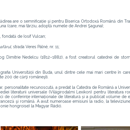
ădirea are o semnificație şi pentru Biserica Ortodoxă Română din Tran
aguna (care, mai târziu, adoptă numele de Andrei Şaguna);
, fondată de Iosif Vulcan;
afărul,
strada Veres Pálné, nr. 11;
log Dimitrie Nedelcu (1812–1882), a fost creatorul catedrei de sto
rafia Universității din Buda, unul dintre cele mai mari centre în care
ste 200 de cărţi româneşti.
terar, personalitate recunoscută, a predat la Catedra de Română a Univer
iei literaturii universale (Világirodalmi Lexikon) pentru literatura ro
ci de conferințe internaționale de literatură și a publicat volume de e
 franceză şi română. A avut numeroase emisiuni la radio, la televiziune
honie hongroise) la Magyar Rádió.