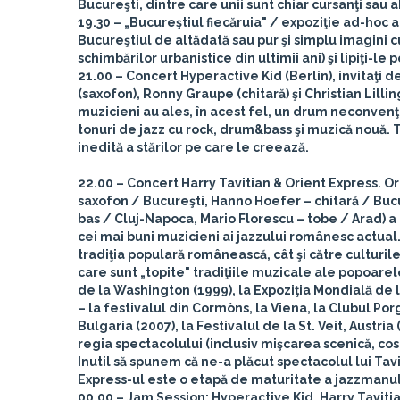
Bucureşti, dintre care unii sunt chiar cursanţi sau
19.30
– „Bucureştiul fiecăruia"
/ expoziţie ad-hoc a 
Bucureştiul de altădată sau pur şi simplu imagini c
schimbărilor urbanistice din ultimii ani) şi lipiţi-
21.00
– Concert Hyperactive Kid
(Berlin), invitaţi d
(saxofon), Ronny Graupe (chitară) şi Christian Lill
muzicieni au ales, în acest fel, un drum neconvenţ
tonuri de jazz cu rock, drum&bass şi muzică nouă. T
inedită a stărilor pe care le creează.
22.00
– Concert Harry Tavitian & Orient Express.
Or
saxofon / Bucureşti, Hanno Hoefer – chitară / Bucu
bas / Cluj-Napoca, Mario Florescu – tobe / Arad) a d
cei mai buni muzicieni ai jazzului românesc actual.
tradiţia populară românească, cât şi către culturile 
care sunt „topite" tradiţiile muzicale ale popoarel
de la Washington (1999), la Expoziţia Mondială de l
– la festivalul din Cormòns, la Viena, la Clubul Po
Bulgaria (2007), la Festivalul de la St. Veit, Austri
regia spectacolului (inclusiv mişcarea scenică, cos
Inutil să spunem că ne-a plăcut spectacolul lui Tav
Express-ul este o etapă de maturitate a jazzmanu
00.00
– Jam Session: Hyperactive Kid, Harry Taviti