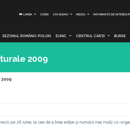
LIMBA
CORSI
CHI SIAMO
MEDIA
INFORMAȚII DE INTERES 
SEZONUL ROMÂNO-POLON
EUNIC
CENTRUL CĂRŢII
BURSE
lturale 2009
e 2009
ecis pe 26 iunie, la cea de a treia ediţie şi numără mai mulţi co-organ