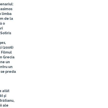
cenariul:
erasimos
n limba
lm de la
ă o
ri
Sotiris
ges,
i (2006)
 Filmul
in Grecia
ine un
entru un
a se preda
e atât
t şi
Brătianu,
i ale