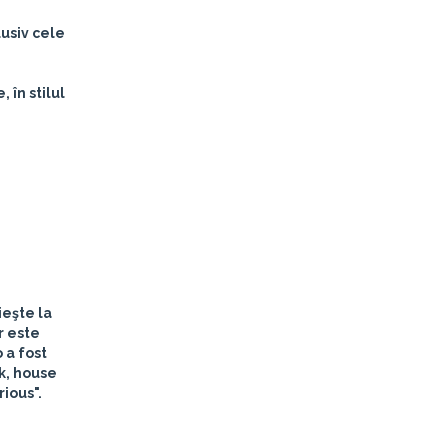
usiv cele
, în stilul
ieşte la
r este
 a fost
nk, house
ious".