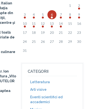
 Italian
1
2
daţia
apte din
3
4
5
6
7
8
9
ţii,
centre şi
10
11
12
13
14
15
16
t toată
17
18
19
20
21
22
23
iriate de
24
25
26
27
28
29
30
31
i culinare
CATEGORII
tr. Ion
ltura „Vito
ITUTELOR
Letteratura
Arti visive
aptea
Eventi scientifici ed
accademici