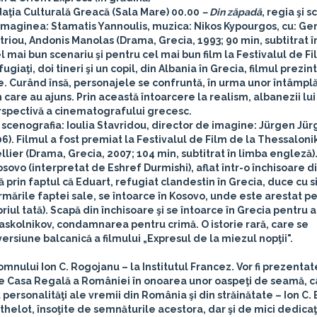
aţia Culturală Greacă (Sala Mare)
00.00
– Din zăpadă
, regia şi s
u, imaginea: Stamatis Yannoulis, muzica: Nikos Kypourgos, cu: G
triou, Andonis Manolas (Drama, Grecia, 1993; 90 min, subtitrat î
l mai bun scenariu şi pentru cel mai bun film la Festivalul de Fi
iaţi, doi tineri şi un copil, din Albania în Grecia, filmul prezint
ne. Curând însă, personajele se confruntă, în urma unor întâmplă
 care au ajuns. Prin această întoarcere la realism, albanezii lui 
erspectivă a cinematografului grecesc.
u, scenografia: Ioulia Stavridou, director de imagine: Jürgen Jür
). Filmul a fost premiat la Festivalul de Film de la Thessalonik
lier (Drama, Grecia, 2007; 104 min, subtitrat în limba engleză).
osovo (interpretat de Eshref Durmishi), aflat într-o închisoare d
 prin faptul că Eduart, refugiat clandestin în Grecia, duce cu s
urmările faptei sale, se întoarce în Kosovo, unde este arestat p
riul tată). Scapă din închisoare şi se întoarce în Grecia pentru 
askolnikov, condamnarea pentru crimă. O istorie rară, care se
rsiune balcanică a filmului „Expresul de la miezul nopţii".
omnului Ion C. Rogojanu –
la Institutul Francez.
Vor fi prezentat
 de Casa Regală a României în onoarea unor oaspeţi de seamă, câ
personalităţi ale vremii din România şi din străinătate – Ion C. 
elot, însoţite de semnăturile acestora, dar şi de mici dedicaţi