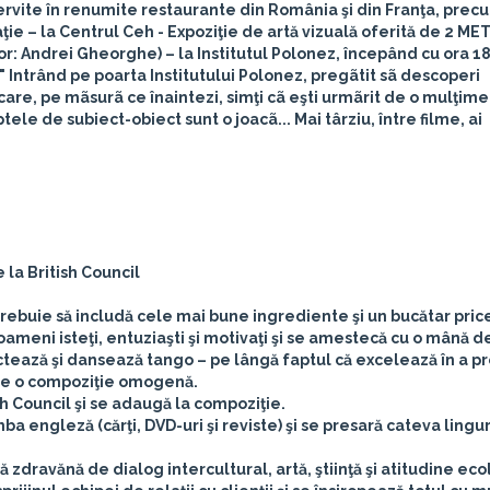
servite în renumite restaurante din România şi din Franţa, prec
aţie –
la Centrul Ceh
- Expoziţie de artă vizuală oferită de 2 ME
or: Andrei Gheorghe) –
la Institutul Polonez,
începând cu ora 18
e"
Intrând pe poarta Institutului Polonez, pregãtit sã descoperi
care, pe mãsurã ce înaintezi, simţi cã eşti urmãrit de o mulţime 
le de subiect-obiect sunt o joacã... Mai târziu, între filme, ai
 la British Council
rebuie să includă cele mai bune ingrediente şi un bucătar pric
ameni isteţi, entuziaşti şi motivaţi şi se amestecă cu o mână d
ictează şi dansează tango – pe lângă faptul că excelează în a p
ine o compoziţie omogenă.
 Council şi se adaugă la compoziţie.
a engleză (cărţi, DVD-uri şi reviste) şi se presară cateva lingu
zdravănă de dialog intercultural, artă, ştiinţă şi atitudine eco