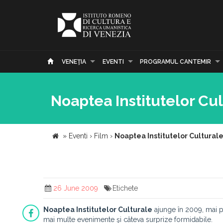
VENEŢIA
EVENTI
PROGRAMUL CANTEMIR
Noaptea Institutelor Cu
»
Eventi
›
Film
›
Noaptea Institutelor Cultural
26 June 2009
Etichete
Noaptea Institutelor Culturale
ajunge în 2009, mai pr
mai multe evenimente şi câteva surprize formidabile.