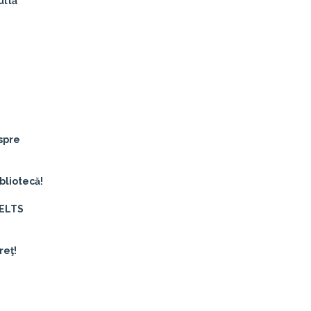
ultă
espre
bliotecă!
 IELTS
reţ!