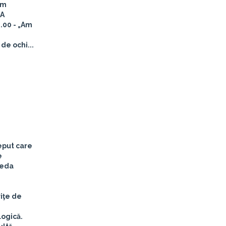
um
TA
.00 - „Am
de ochi...
eput care
e
reda
riţe de
logică.