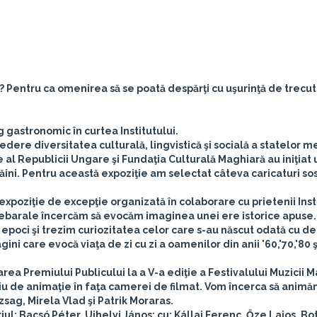
 Pentru ca omenirea să se poată despărţi cu uşurinţă de trecut.
 gastronomic în curtea Institutului.
vedere diversitatea culturală, lingvistică şi socială a statelor
 al Republicii Ungare şi Fundaţia Culturală Maghiară au iniţiat 
răini. Pentru această expoziţie am selectat câteva caricaturi sos
 expoziţie de excepţie organizată în colaborare cu prietenii Inst
i debarale încercăm să evocăm imaginea unei ere istorice apus
 epoci şi trezim curiozitatea celor care s-au născut odată cu d
i care evocă viaţa de zi cu zi a oamenilor din anii '60,'70,'80 ş
oarea
Premiului Publicului la a V-a ediţie a Festivalului Muzicii 
iu de animaţie în faţa camerei de filmat. Vom încerca să anim
zsag, Mirela Vlad şi Patrik Moraras.
iul: Bacsó Péter, Ujhelyi János; cu: Kállai Ferenc, Őze Lajos, Bo