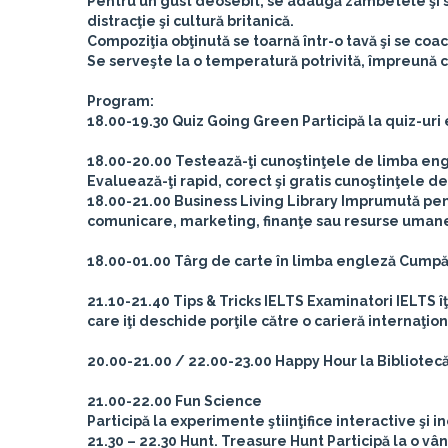
Pentru un gust deosebit, se adaugă zâmbetele şi spri
distracţie şi cultură britanică.
Compoziţia obţinută se toarnă într-o tavă şi se coac
Se serveşte la o temperatură potrivită, împreună cu
Program:
18.00-19.30 Quiz Going Green
Participă la quiz-uri 
18.00-20.00 Testează-ţi cunoştinţele de limba en
Evaluează-ţi rapid, corect şi gratis cunoştinţele d
18.00-21.00 Business Living Library
Imprumută pentr
comunicare, marketing, finanţe sau resurse uman
18.00-01.00
Târg de carte în limba engleză
Cumpără
21.10-21.40 Tips & Tricks IELTS
Examinatori IELTS îţi
care iţi deschide porţile către o carieră internaţion
20.00-21.00 / 22.00-23.00 Happy Hour la Bibliotec
21.00-22.00 Fun Science
Participă la experimente ştiinţifice interactive şi i
21.30 – 22.30 Hunt. Treasure Hunt
Participă la o v