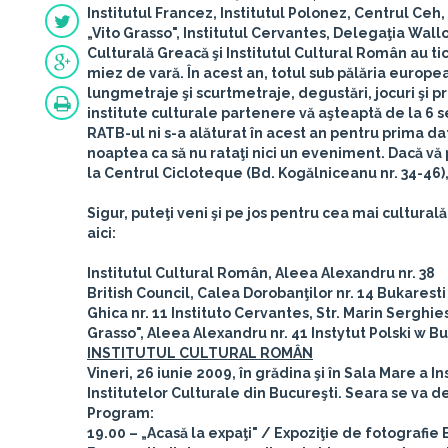
Institutul Francez, Institutul Polonez, Centrul Ceh, 
„Vito Grasso", Institutul Cervantes, Delegaţia Wall
Culturală Greacă şi Institutul Cultural Român au t
miez de vară. În acest an, totul sub pălăria europea
lungmetraje şi scurtmetraje, degustări, jocuri şi pr
institute culturale partenere vă aşteaptă de la 6 s
RATB-ul ni s-a alăturat în acest an pentru prima dată
noaptea ca să nu rataţi nici un eveniment. Dacă vă pl
la Centrul Cicloteque (Bd. Kogălniceanu nr. 34-46),
Sigur, puteţi veni şi pe jos pentru cea mai cultural
aici:
Institutul Cultural Român
,
Aleea Alexandru nr. 38
British Council
, Calea Dorobanţilor nr. 14
Bukaresti
Ghica nr. 11
Instituto Cervantes
, Str. Marin Serghie
Grasso",
Aleea Alexandru nr. 41
Instytut Polski w B
INSTITUTUL CULTURAL ROMÂN
Vineri, 26 iunie 2009, în grădina şi în Sala Mare a 
Institutelor Culturale
din Bucureşti. Seara se va der
Program:
19.00
– „Acasă la expaţi"
/ Expoziţie de fotografie E