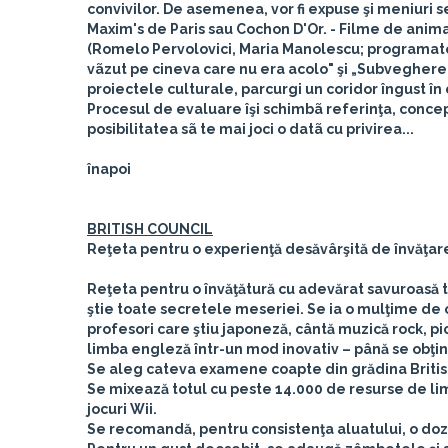
convivilor. De asemenea, vor fi expuse şi meniuri 
Maxim's de Paris sau Cochon D'Or.
- Filme de anim
(Romelo Pervolovici, Maria Manolescu; programat
vãzut pe cineva care nu era acolo" şi „Subvegher
proiectele culturale, parcurgi un coridor îngust în 
Procesul de evaluare îşi schimbã referinţa, concepte
posibilitatea sã te mai joci o datã cu privirea...
înapoi
BRITISH COUNCIL
Reţeta pentru o experienţă desăvârşită de învăţare
Reţeta pentru o învăţătură cu adevărat savuroasă t
ştie toate secretele meseriei. Se ia o mulţime de o
profesori care ştiu japoneză, cântă muzică rock, p
limba engleză într-un mod inovativ – până se obţ
Se aleg cateva examene coapte din grădina British
Se mixează totul cu peste 14.000 de resurse de limb
jocuri Wii.
Se recomandă, pentru consistenţa aluatului, o doză 