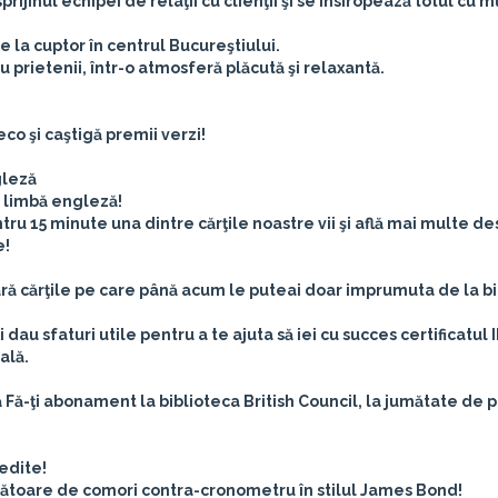
jinul echipei de relaţii cu clienţii şi se însiropează totul cu m
e la cuptor în centrul Bucureştiului.
 prietenii, într-o atmosferă plăcută şi relaxantă.
eco şi caştigă premii verzi!
gleză
e limbă engleză!
u 15 minute una dintre cărţile noastre vii şi află mai multe d
e!
 cărţile pe care până acum le puteai doar imprumuta de la bi
 dau sfaturi utile pentru a te ajuta să iei cu succes certificatul
ală.
ă
Fă-ţi abonament la biblioteca British Council, la jumătate de p
nedite!
ânătoare de comori contra-cronometru în stilul James Bond!