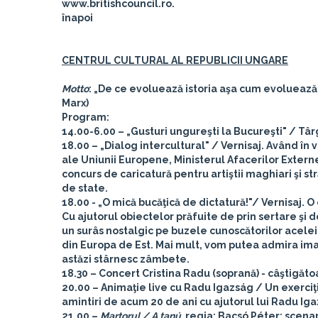
www.britishcouncil.ro.
înapoi
CENTRUL CULTURAL AL REPUBLICII UNGARE
Motto
: „De ce evoluează istoria aşa cum evoluează?
Marx)
Program:
14.00-6.00 – „Gusturi ungureşti la Bucureşti"
/ Târg
18.00 – „Dialog intercultural"
/ Vernisaj. Având în 
ale Uniunii Europene, Ministerul Afacerilor Externe
concurs de caricatură pentru artiştii maghiari şi st
de state.
18.00 - „O mică bucăţică de dictatură!
"/ Vernisaj. O
Cu ajutorul obiectelor prăfuite de prin sertare ş
un surâs nostalgic pe buzele cunoscătorilor acelei
din Europa de Est. Mai mult, vom putea admira imagin
astăzi stârnesc zâmbete.
18.30 – Concert
Cristina Radu
(soprană) - câştigăt
20.00 – Animaţie live cu Radu Igazság
/ Un exerciţ
amintiri de acum 20 de ani cu ajutorul lui Radu Iga
21.00 –
Martorul / A tanú
,
regia: Bacsó Péter; scenar