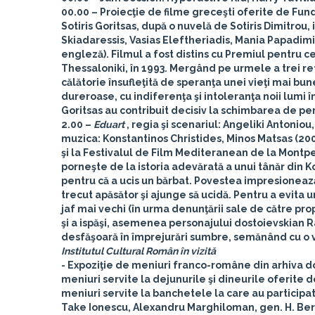
00.00
–
Proiecţie de filme greceşti
oferite de Fund
Sotiris Goritsas, după o nuvelă de Sotiris Dimitro
Skiadaressis, Vasias Eleftheriadis, Mania Papadimi
engleză). Filmul a fost distins cu Premiul pentru ce
Thessaloniki, în 1993.
Mergând pe urmele a trei refug
călătorie însufleţită de speranţa unei vieţi mai bu
dureroase, cu indiferenţa şi intoleranţa noii lumi în
Goritsas au contribuit decisiv la schimbarea de p
2.00 –
Eduart
, regia şi scenariul: Angeliki Antonio
muzica: Konstantinos Christides, Minos Matsas (2006
şi la Festivalul de Film Mediteranean de la Montpel
porneşte de la istoria adevărată a unui tânăr din K
pentru că a ucis un bărbat. Povestea impresionează
trecut apăsător şi ajunge să ucidă. Pentru a evita 
jaf mai vechi (în urma denunţării sale de către prop
şi a ispăşi, asemenea personajului dostoievskian R
desfăşoară în împrejurări sumbre, semănând cu o ve
Institutul Cultural Român în vizită
- Expoziţie de meniuri franco-române din arhiva d
meniuri servite la dejunurile şi dineurile oferite
meniuri servite la banchetele la care au participat 
Take Ionescu, Alexandru Marghiloman, gen. H. Berth