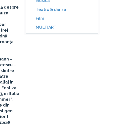
Musica
ală despre
Teatro & danza
cauza
Film
pper
MULTIART
 trei
bină
ernanţa
mann –
reescu –
a dintre
către
liaj în
 Festival
 în Italia
ummer",
e din
st gen.
rient
tural
)