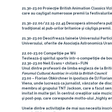
21.30-23.00 Proiecţie British Animation Classics
Viz
care au caştigat numeroase premii la festivalurile
21.30-22.00/22.15-22.45
Descoperă atmosfera pub-
tradiţional al pub-urilor britanice şi câştigă premii.
21.30-23.00 Descifrează tainele Universului
Partici
Universului, oferite de Asociaţia Astronomică Uran
22.00-23.00 Competiţie pe Wii
Testează-ţi spiritul sportiv într-o competiţie de b
22.30-23.00 Neil Evans + chitară = FUN
Unul dintre profesorii de limba engleză de la Britis
Forumul Cultural Austriac în vizită la British Council
23.00
– Florian Obkirchner în ipostază de DJ Floria
Viena, unde lucrează ca jurnalist, vânzator de disc
membru al grupului TNT Jackson, care a făcut senza
invitat în multe ţări. În centrul creaţiilor sale mu
şi post-pop, care corespunde motto-ului „highly en
Unele dintre activităţile de mai sus necesită înscri