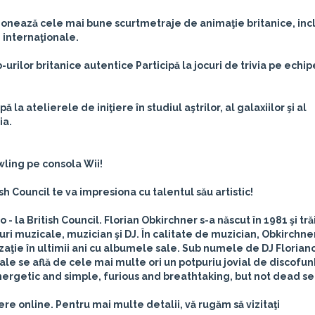
ionează cele mai bune scurtmetraje de animaţie britanice, incl
 internaţionale.
urilor britanice autentice
Participă la jocuri de trivia pe echipe
pă la atelierele de iniţiere în studiul aştrilor, al galaxiilor şi al
ia.
owling pe consola Wii!
h Council te va impresiona cu talentul său artistic!
no -
la British Council.
Florian Obkirchner s-a născut în 1981 şi tră
uri muzicale, muzician şi DJ. În calitate de muzician, Obkirchne
ţie în ultimii ani cu albumele sale. Sub numele de DJ Floriano
zicale se află de cele mai multe ori un potpuriu jovial de discofu
ergetic and simple, furious and breathtaking, but not dead ser
ere online. Pentru mai multe detalii, vă rugăm să vizitaţi