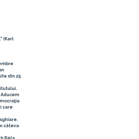
" (Karl
 membre
un
ite din 25
itutului.
e. Aducem
emocraţia
i care
Maghiare.
ăm câteva
th Béla,