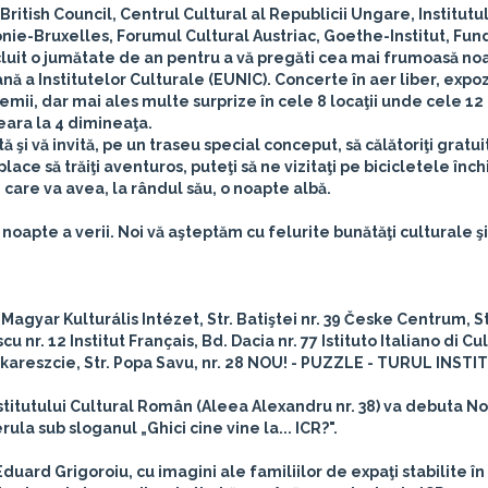
British Council, Centrul Cultural al Republicii Ungare, Institutul
onie-Bruxelles, Forumul Cultural Austriac, Goethe-Institut, Fun
icluit o jumătate de an pentru a vă pregăti cea mai frumoasă no
nă a Institutelor Culturale (EUNIC). Concerte în aer liber, expozi
emii, dar mai ales multe surprize în cele 8 locaţii unde cele 12 
eara la 4 dimineaţa.
 şi vă invită, pe un traseu special conceput, să călătoriţi gratui
ace să trăiţi aventuros, puteţi să ne vizitaţi pe bicicletele înch
 care va avea, la rândul său, o noapte albă.
ă noapte a verii. Noi vă aşteptăm cu felurite bunătăţi culturale ş
 Magyar Kulturális Intézet
,
Str. Batiştei nr. 39
Česke Centrum
, S
scu nr. 12
Institut Français
, Bd. Dacia nr. 77
Istituto Italiano di Cu
ukareszcie
, Str. Popa Savu, nr. 28
NOU! - PUZZLE - TURUL INST
Institutului Cultural Român (Aleea Alexandru nr. 38) va debuta
No
ula sub sloganul „Ghici cine vine la... ICR?".
duard Grigoroiu, cu imagini ale familiilor de expaţi stabilite în