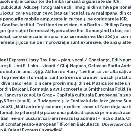
 absolvenţi ai cursurilor de limbă română organizate de ICR.
publicului. Aduceţi fotografii vechi, imagini din arhiva person
u locuri care vă spun ceva (sau au încetat să vă mai spună, din 
le pe panourile mobile amplasate în curtea şi pe coridoarele ICR.
e
Goethe-Institut
.
Trei tineri muzicieni din Berlin – Philipp Gro
inger (percuţie) formează Hyperactive Kid. Renunţând la bas, cei
ional, care se înscrie în zona muzicii moderne. Din 2003 ei com
emele şi jocurile de improvizaţie sunt expresive, de aici şi alt
ient Express (Harry Tavitian – pian, vocal / Constanţa, Edi Neu
reşti, Jimi El Lako – vioară / Cluj-Napoca, Octavian Barila And
ebutat în anul 1999. Alături de Harry Tavitian se vor afla câţiv
 Toţi membrii formaţiei sunt extrem de creativi, deschişi atât 
diverselor etnii din care provin mulţi din ei. Muzica lor este un a
or din Balcani. Formaţia a avut concerte la Smithsonian Folklife
a Hanovra (2000), la Graz – Capitală culturală Europeană în 2003,
rgy&Bess (2006), la Budapesta şi la Festivalul de Jazz „Varna S
a (2008). „Mult antren şi culoare, exotism, show-ul face deja part
tumaţiile pitoreşti) şi place unui public dispus să primească ace
itian, ne-am bucurat că l-am revăzut şi admirat – încă o dată. O
lui constănţeano-european." (Florian Băiculescu,
Observator Cul
an & Orient Express
(în grădină)