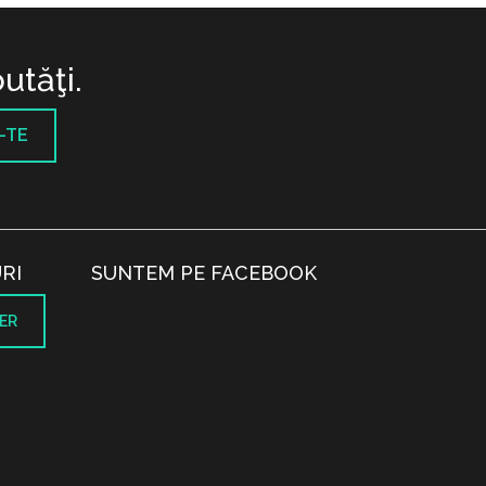
utăţi.
-TE
RI
SUNTEM PE FACEBOOK
ER