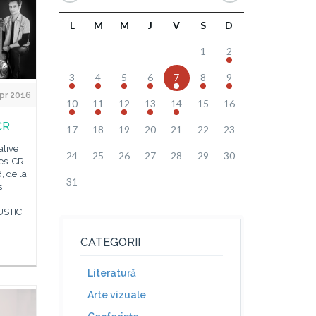
L
M
M
J
V
S
D
1
2
3
4
5
6
7
8
9
Apr 2016
10
11
12
13
14
15
16
CR
17
18
19
20
21
22
23
ative
24
25
26
27
28
29
30
es ICR
, de la
31
s
USTIC
CATEGORII
Literatură
Arte vizuale