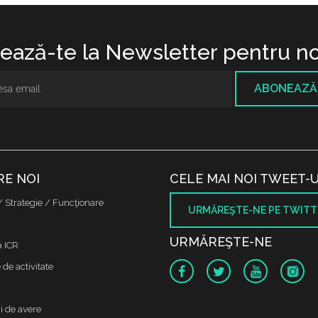
ază-te la Newsletter pentru no
ABONEAZĂ
RE NOI
CELE MAI NOI TWEET-U
/ Strategie / Funcţionare
URMĂREŞTE-NE PE TWITT
URMĂREŞTE-NE
a ICR
de activitate
i de avere