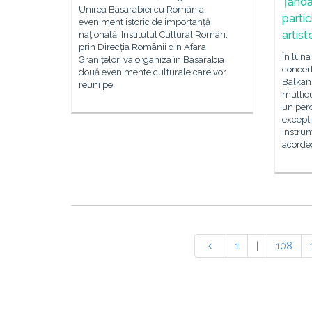
Țăndă
Unirea Basarabiei cu România,
parti
eveniment istoric de importanţă
artis
naţională, Institutul Cultural Român,
prin Direcția Românii din Afara
În luna
Granițelor, va organiza în Basarabia
concer
două evenimente culturale care vor
Balkani
reuni pe
multic
un perc
excepți
instrum
acorde
1
|
108