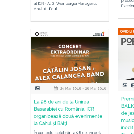
precede
al ICR - A. G. WeinbergerManagerul
Excele
Anului - Paul
25 Mar 2016 - 26 Mar 2016
Premi
La 98 de ani de la Unirea
BALKA
Basarabiei cu România, ICR
de ja
organizează două evenimente
music
la Cahul și Bălți
inedi
În contextul celebrării a 98 de ani de la