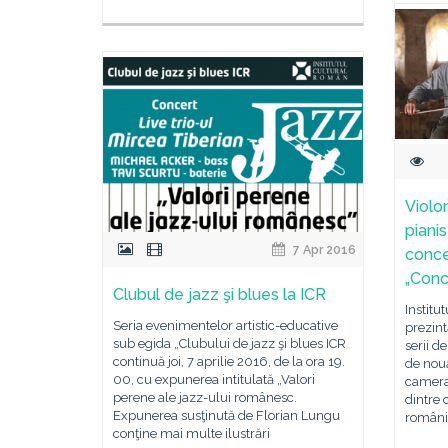
Violon
piani
7 Apr 2016
conce
„Conc
Clubul de jazz şi blues la ICR
Institu
Seria evenimentelor artistic-educative
prezint
sub egida „Clubului de jazz şi blues ICR
serii d
continuă joi, 7 aprilie 2016, de la ora 19.
de nouă
00, cu expunerea intitulată „Valori
cameral
perene ale jazz-ului românesc.
dintre 
Expunerea susţinută de Florian Lungu
români 
conţine mai multe ilustrări