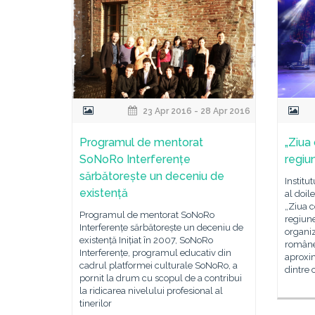
23 Apr 2016 - 28 Apr 2016
Programul de mentorat
„Ziua
SoNoRo Interferențe
regiu
sărbătorește un deceniu de
Institu
existență
al doil
„Ziua c
Programul de mentorat SoNoRo
regiun
Interferențe sărbătorește un deceniu de
organiz
existență Inițiat în 2007, SoNoRo
române 
Interferențe, programul educativ din
aproxi
cadrul platformei culturale SoNoRo, a
dintre 
pornit la drum cu scopul de a contribui
la ridicarea nivelului profesional al
tinerilor