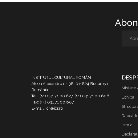
Abone
DESP
INSTITUTUL CULTURAL ROMÂN
Aleea Alexandru nr. 38, 011824 București,
Misiune 
România
Tel.: (+4) 031 71 00 627, (+4) 031 71 00 606
Echipa
Fax: (+4) 031 71 00 607
Structur
E-mail: icr@icr.ro
Rapoarte 
Istoric
Declaraţi