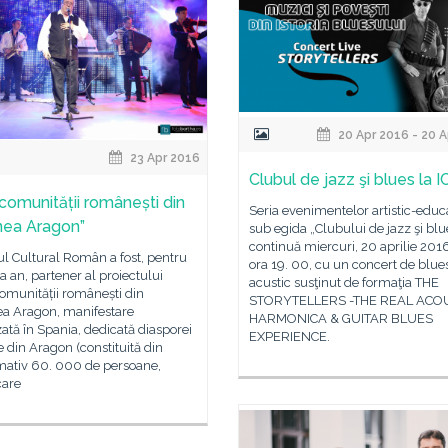
20 Apr 2016 - 20 
23 Apr 2016
Clubul de jazz şi blues la I
 comunității românești din
Seria evenimentelor artistic-educ
nea Aragon”
sub egida „Clubului de jazz şi blu
continuă miercuri, 20 aprilie 2016
tul Cultural Român a fost, pentru
ora 19. 00, cu un concert de blue
ea an, partener al proiectului
acustic susţinut de formaţia THE
omunității românești din
STORYTELLERS -THE REAL ACO
ea Aragon, manifestare
HARMONICA & GUITAR BLUES
ată în Spania, dedicată diasporei
EXPERIENCE.
din Aragon (constituită din
mativ 60. 000 de persoane,
care