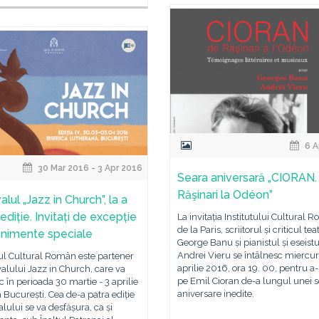
6 A
30 Mar 2016 - 3 Apr 2016
Seara aniversară „CIORAN.
Răşinari la Odéon”
alul „Jazz in Church”, la a
ediție. Invitați de excepție
La invitația Institutului Cultural 
de la Paris, scriitorul și criticul tea
enimente speciale
George Banu și pianistul și eseistu
Andrei Vieru se întâlnesc miercur
tul Cultural Român este partener
aprilie 2016, ora 19. 00, pentru a
ivalului Jazz in Church, care va
pe Emil Cioran de-a lungul unei s
c în perioada 30 martie - 3 aprilie
aniversare inedite.
 București. Cea de-a patra ediție
valului se va desfășura, ca și