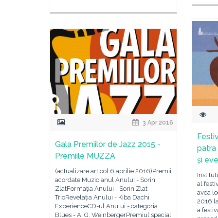
3 Apr 2016
Festiv
Gala Premiilor de Jazz 2015 -
patra 
Premiile MUZZA
și ev
(actualizare articol 6 aprilie 2016)Premii
Institu
acordate:Muzicianul Anului - Sorin
al fest
ZlatFormația Anului - Sorin Zlat
avea lo
TrioRevelația Anului - Kiba Dachi
2016 la
ExperienceCD-ul Anului - categoria
a festi
Blues - A. G. WeinbergerPremiul special