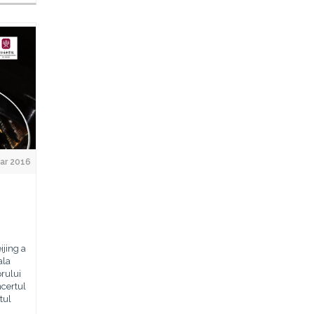
ar 2016
ijing a
ala
rului
ncertul
tul