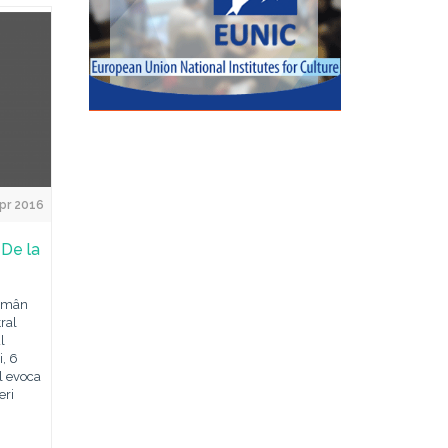
pr 2016
 De la
Român
tral
l
i, 6
-l evoca
eri