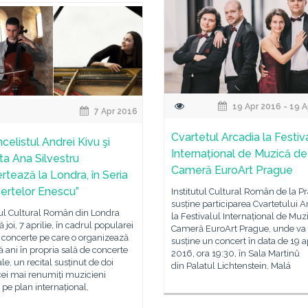
19 Apr 2016 - 19 
7 Apr 2016
Cvartetul Arcadia la Festiv
celistul Andrei Kivu şi
Internațional de Muzică de
sta Ana Silvestru
Cameră EuroArt Prague
rtează la Londra, în Seria
ertelor Enescu”
Institutul Cultural Român de la P
susține participarea Cvartetului A
tul Cultural Român din Londra
la Festivalul Internațional de Muz
ă joi, 7 aprilie, în cadrul popularei
Cameră EuroArt Prague, unde va
e concerte pe care o organizează
susține un concert în data de 19 ap
 ani în propria sală de concerte
2016, ora 19:30, în Sala Martinů
e, un recital susținut de doi
din Palatul Lichtenstein, Malá
cei mai renumiți muzicieni
pe plan internațional,