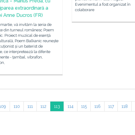
rică – Marius Preda, cu
Evenimentul a fost organizat în
ciparea extraordinară a
colaborare
tei Anne Ducros (FR)
 martie, vă invităm la seria de
te din turneul românesc Poem
c. Proiect muzical de esență
ulturală, Poem Balkanic reunește
uționist și un baterist de
e, ce interpretează la diferite
ente - țambal, vibrafon,
on,
109
110
111
112
113
114
115
116
117
118