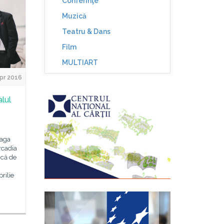
Conferinţe
Muzică
Teatru & Dans
Film
MULTIART
Apr 2016
alul
raga
rcadia
ică de
rilie