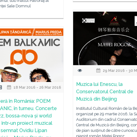
nta, sub Înaltul Patronaj al
nței Sale Domnul
29 Mar 2016 - 30 M
Muzica lui Enescu, la
18 Mar 2016 - 26 Mar 2016
Conservatorul Central de
Muzică din Beijing
eră în România: POEM
NIC, în turneu. Concerte
Institutul Cultural Român de la Be
organizat pe 29 martie 2016, la S
zz, bossa-nova și world
Auditorium din cadrul Conservato
 într-un proiect muzical
Central de Muzică din Beijing, co
t semnat Ovidiu Lipan
de pian susținut de către cunoscu
pianist român Matei Rogoz.