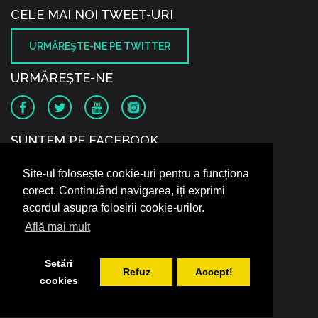
CELE MAI NOI TWEET-URI
URMĂREŞTE-NE PE TWITTER
URMĂREŞTE-NE
SUNTEM PE FACEBOOK
Site-ul folosește cookie-uri pentru a funcționa
corect. Continuând navigarea, iți exprimi
acordul asupra folosirii cookie-urilor.
Află mai mult
Setări
Refuz
Accept!
cookies