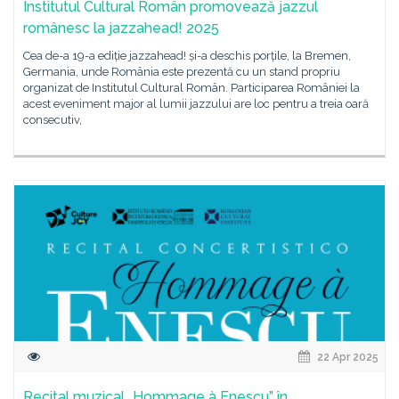
Institutul Cultural Român promovează jazzul
românesc la jazzahead! 2025
Cea de-a 19-a ediție jazzahead! și-a deschis porțile, la Bremen,
Germania, unde România este prezentă cu un stand propriu
organizat de Institutul Cultural Român. Participarea României la
acest eveniment major al lumii jazzului are loc pentru a treia oară
consecutiv,
22 Apr 2025
Recital muzical „Hommage à Enescu” în