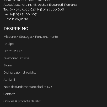
Aleea Alexandru nr. 38, 011824 București, România
Tel.: (+4) 031 71 00 627, (+4) 031 71 00 606
Fax: (+4) 031 71 00 607
E-mail: icr@icr.ro
DESPRE NOI
Missione / Strategia / Funzionamento
Equipe
Struttura ICR
relazioni di attività
Storia
Dichiarazioni di reddito
Achizitii
Nota de fundamentare cladire ICR
Contatto
Cookies & protectia datelor