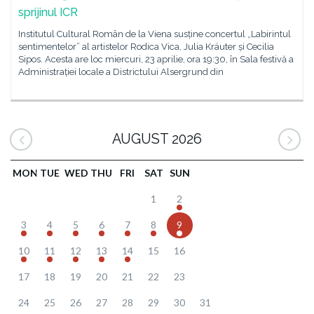
sprijinul ICR
Institutul Cultural Român de la Viena susține concertul „Labirintul
sentimentelor” al artistelor Rodica Vica, Julia Kräuter și Cecilia
Sipos. Acesta are loc miercuri, 23 aprilie, ora 19:30, în Sala festivă a
Administrației locale a Districtului Alsergrund din
AUGUST 2026
MON
TUE
WED
THU
FRI
SAT
SUN
1
2
3
4
5
6
7
8
9
10
11
12
13
14
15
16
17
18
19
20
21
22
23
24
25
26
27
28
29
30
31