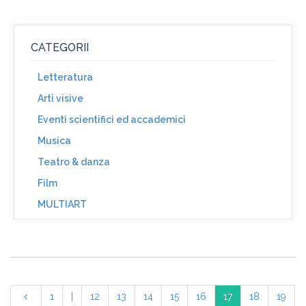
CATEGORII
Letteratura
Arti visive
Eventi scientifici ed accademici
Musica
Teatro & danza
Film
MULTIART
1
|
12
13
14
15
16
17
18
19