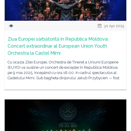
30 Apr 2025
Ziua Europei sărbătorită în Republica Moldova:
Concert extraordinar al European Union Youth
Orchestra la Castel Mimi
Cu ocazia Zilei Europei, Orchestra de Tineret a Uniunii Europene
(EUYO) va susține un concert de excepție în Republica Moldova,
pe 9 mai 2025, începând cu ora 18:00, în cadrul spectaculos al
Castelului Mimi. Sub bagheta dirijorului Jakub Przybycień — fost