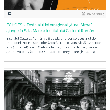
29 Apr 2025
ECHOES – Festivalul Internațional „Aurel Stroe”
ajunge în Sala Mare a Institutului Cultural Român
Institutul Cultural Român va fi gazda unui concert susținut de
muzicienii Noëmi Schindler (vioară), Daniel Vots (violă), Christophe
Roy (violoncel), Radu Greluș (clarinet), Emanuel Rupă (clarinet),
Andrei Văleanu (clarinet), Christophe Henry (pian) și Cristiana