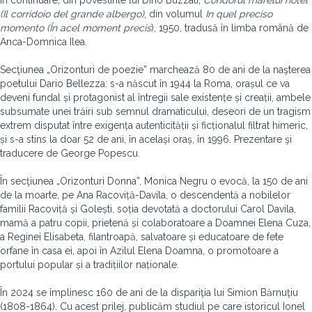
În continuare, din povestirile lui Dino Buzzati,
Coridorul marelui hotel
(Il corridoio del grande albergo)
, din volumul
In quel preciso
momento
(În acel moment precis
), 1950, tradusă în limba română de
Anca-Domnica Ilea.
Secţiunea „Orizonturi de poezie” marchează 80 de ani de la naşterea
poetului Dario Bellezza: s-a născut în 1944 la Roma, orașul ce va
deveni fundal și protagonist al întregii sale existențe și creații, ambele
subsumate unei trăiri sub semnul dramaticului, deseori de un tragism
extrem disputat între exigența autenticității și ficționalul filtrat himeric,
și s-a stins la doar 52 de ani, în același oraș, în 1996. Prezentare şi
traducere de George Popescu.
În secţiunea „Orizonturi Donna”, Monica Negru o evocă, la 150 de ani
de la moarte, pe Ana Racoviță-Davila, o descendentă a nobilelor
familii Racoviță și Golești, soția devotată a doctorului Carol Davila,
mamă a patru copii, prietenă și colaboratoare a Doamnei Elena Cuza,
a Reginei Elisabeta, filantroapă, salvatoare și educatoare de fete
orfane în casa ei, apoi în Azilul Elena Doamna, o promotoare a
portului popular și a tradițiilor naționale.
În 2024 se împlinesc 160 de ani de la dispariţia lui Simion Bărnuţiu
(1808-1864). Cu acest prilej, publicăm studiul pe care istoricul Ionel