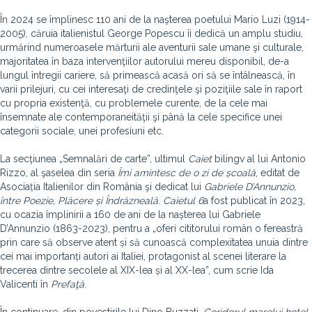
În 2024 se împlinesc 110 ani de la naşterea poetului Mario Luzi (1914-
2005), căruia italienistul George Popescu îi dedică un amplu studiu,
urmărind numeroasele mărturii ale aventurii sale umane şi culturale,
majoritatea în baza intervenţiilor autorului mereu disponibil, de-a
lungul întregii cariere, să primească acasă ori să se întâlnească, în
varii prilejuri, cu cei interesaţi de credinţele şi poziţiile sale în raport
cu propria existenţă, cu problemele curente, de la cele mai
însemnate ale contemporaneităţii şi până la cele specifice unei
categorii sociale, unei profesiuni etc.
La secţiunea „Semnalări de carte”, ultimul
Caiet
bilingv al lui Antonio
Rizzo, al şaselea din seria
Îmi amintesc de o zi de școală
, editat de
Asociația Italienilor din România şi dedicat lui
Gabriele D’Annunzio,
între Poezie, Plăcere și Îndrăzneală
.
Caietul 6
a fost publicat în 2023,
cu ocazia împlinirii a 160 de ani de la nașterea lui Gabriele
D’Annunzio (1863-2023), pentru a „oferi cititorului român o fereastră
prin care să observe atent și să cunoască complexitatea unuia dintre
cei mai importanți autori ai Italiei, protagonist al scenei literare la
trecerea dintre secolele al XIX-lea și al XX-lea”, cum scrie Ida
Valicenti în
Prefaţă
.