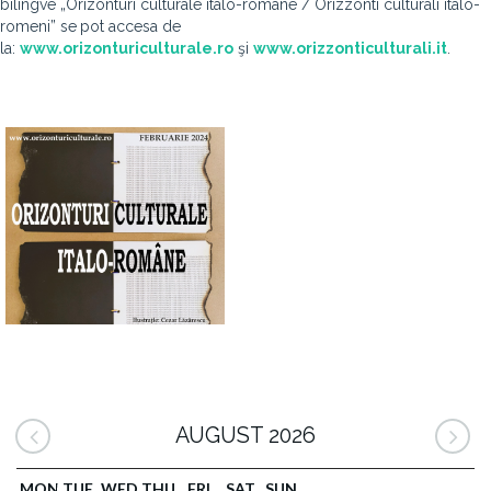
bilingve „Orizonturi culturale italo-române / Orizzonti culturali italo-
romeni” se
pot accesa de
la:
www.orizonturiculturale.ro
şi
www.orizzonticulturali.it
.
AUGUST 2026
MON
TUE
WED
THU
FRI
SAT
SUN