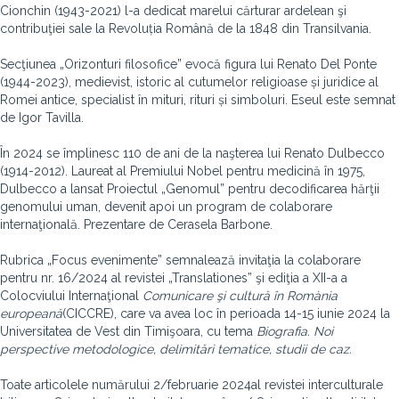
Cionchin (1943-2021) l-a dedicat marelui cărturar ardelean şi
contribuţiei sale la Revoluția Română de la 1848 din Transilvania.
Secţiunea „Orizonturi filosofice” evocă figura lui Renato Del Ponte
(1944-2023), medievist, istoric al cutumelor religioase și juridice al
Romei antice, specialist în mituri, rituri și simboluri. Eseul este semnat
de Igor Tavilla.
În 2024 se împlinesc 110 de ani de la naşterea lui Renato Dulbecco
(1914-2012). Laureat al Premiului Nobel pentru medicină în 1975,
Dulbecco a lansat Proiectul „Genomul” pentru decodificarea hărţii
genomului uman, devenit apoi un program de colaborare
internaţională. Prezentare de Cerasela Barbone.
Rubrica „Focus evenimente” semnalează invitaţia la colaborare
pentru nr. 16/2024 al revistei „Translationes” şi ediţia a XII-a a
Colocviului Internaţional
Comunicare şi cultură în Romània
europeană
(CICCRE), care va avea loc în perioada 14-15 iunie 2024 la
Universitatea de Vest din Timişoara, cu tema
Biografia. Noi
perspective metodologice, delimitări tematice, studii de caz.
Toate articolele numărului 2/februarie 2024
al revistei interculturale