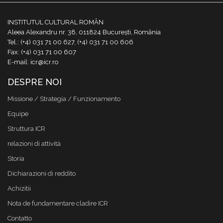
INSTITUTUL CULTURAL ROMÂN
Aleea Alexandru nr. 38, 011824 București, România
Tel.: (+4) 031 71 00 627, (+4) 031 71 00 606
Fax: (+4) 031 71 00 607
E-mail: icr@icr.ro
DESPRE NOI
Missione / Strategia / Funzionamento
Equipe
Struttura ICR
relazioni di attività
Storia
Dichiarazioni di reddito
Achizitii
Nota de fundamentare cladire ICR
Contatto