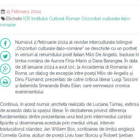
15 February 2024
Etichete
ICR
Institutul Cultural Roman
Orizonturi culturale italo-
romane
Numărul 2/februarie 2024 al revistei interculturale bilingve
„Orizonturi culturale italo-române” se deschide cu un portret
în versuri al renumitului poet italian Milo De Angelis, traduse în
limba română de Aurora Firța-Marin și Dana Barangea.
În data
de 18 ianuarie 2024 a avut loc, la Accademia di Romania in
Roma, un dialog de excepţie între poeţii Milo de Angelis şi
Dinu Flămând, prezentați de către criticul literar Luigi Tassoni
și italienista Smaranda Bratu Elian, care semnează cronica
evenimentului.
Continuă, în acest număr, ancheta realizată de Luciana Tămaș, extinsă
de această dată la spațiul literar. În dezbaterea privind diferența
fundamentală dintre prezentarea unui text prin intermediul cărților
tipărite și diseminarea acestuia prin mediul virtual, intervin
traducătorul olandez Jan Willem Bos, scriitoarea de limbă engleză
Cornelia Golna, alături de poeţii Liviu Ioan Stoiciu şi Robert Şerban.