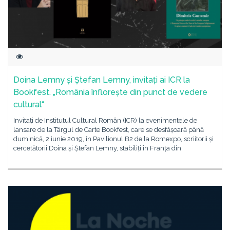
Doina Lemny și Ștefan Lemny, invitați ai ICR la
Bookfest. „România înflorește din punct de vedere
cultural“
Invitați de Institutul Cultural Român (ICR) la evenimentele de
lansare de la Târgul de Carte Bookfest, care se desfășoară până
duminică, 2 iunie 2019, în Pavilionul B2 de la Romexpo, scriitorii și
cercetătorii Doina și Ștefan Lemny, stabiliți în Franța din