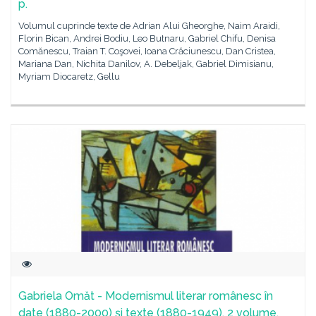
p.
Volumul cuprinde texte de Adrian Alui Gheorghe, Naim Araidi,
Florin Bican, Andrei Bodiu, Leo Butnaru, Gabriel Chifu, Denisa
Comănescu, Traian T. Coşovei, Ioana Crăciunescu, Dan Cristea,
Mariana Dan, Nichita Danilov, A. Debeljak, Gabriel Dimisianu,
Myriam Diocaretz, Gellu
Gabriela Omăt - Modernismul literar românesc în
date (1880-2000) şi texte (1880-1949), 2 volume,