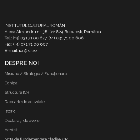
INSTITUTUL CULTURAL ROMÂN
Aleea Alexandru nr. 38, 011824 București, România
Tel.: (+4) 031 71 00 627, (+4) 031 71 00 606
Fax: (+4) 031 71 00 607
E-mail: icr@icr.ro
DESPRE NOI
Misiune / Strategie / Funcţionare
Echipa
Structura ICR
Rapoarte de activitate
Istoric
Declaraţii de avere
Achizitii
Nota de fundamentare cladire ICR