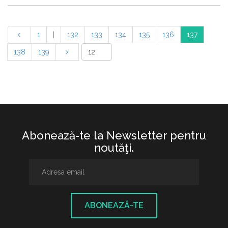
1
|
132
133
134
135
136
137
138
139
Abonează-te la Newsletter pentru
noutăţi.
ABONEAZĂ-TE