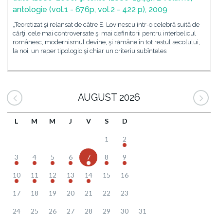
antologie (vol.1 - 676p, vol.2 - 422 p), 2009
„Teoretizat şi relansat de către E. Lovinescu într-o celebră suită de
cărţi, cele mai controversate şi mai definitorii pentru interbelicul
românesc, modernismul devine, şi rămâne în tot restul secolului,
la noi, un reper tipologic şi chiar un criteriu subînteles
AUGUST 2026
L
M
M
J
V
S
D
1
2
3
4
5
6
7
8
9
10
11
12
13
14
15
16
17
18
19
20
21
22
23
24
25
26
27
28
29
30
31