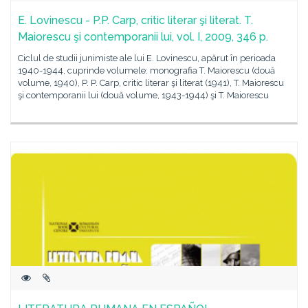
E. Lovinescu - P.P. Carp, critic literar şi literat. T.
Maiorescu şi contemporanii lui, vol. I, 2009, 346 p.
Ciclul de studii junimiste ale lui E. Lovinescu, apărut în perioada
1940-1944, cuprinde volumele: monografia T. Maiorescu (două
volume, 1940), P. P. Carp, critic literar şi literat (1941), T. Maiorescu
şi contemporanii lui (două volume, 1943-1944) şi T. Maiorescu