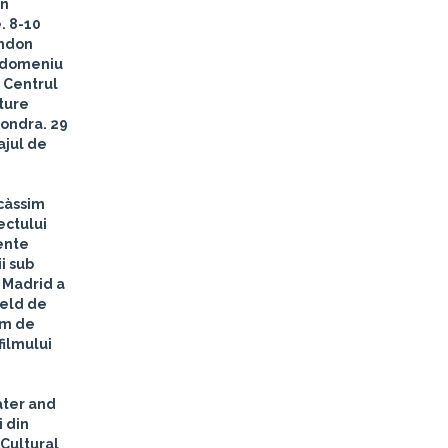
în
e.
8-10
ondon
n domeniu
i Centrul
ature
Londra.
29
ajul de
icàssim
ectului
ente
i sub
a Madrid a
feld de
lm de
filmului
ater and
i din
 Cultural