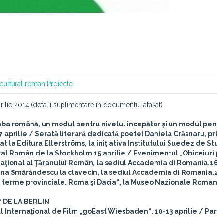
l cultural roman
Proiecte
rilie 2014 (detalii suplimentare în documentul atașat)
ba română, un modul pentru nivelul începător şi un modul pen
7 aprilie
/ Serată literară dedicată poetei Daniela Crăsnaru, pr
 la Editura Ellerströms, la inițiativa Institutului Suedez de St
ural Român de la Stockholm.
15 aprilie
/ Evenimentul „Obiceiuri
aţional al Ţăranului Român, la sediul Accademia di Romania.
16
priana Smărăndescu la clavecin, la sediul Accademia di Romania.
 terme provinciale. Roma şi Dacia“, la Museo Nazionale Roman
 DE LA BERLIN
ul Internaţional de Film „goEast Wiesbaden“.
10-13 aprilie
/ Par