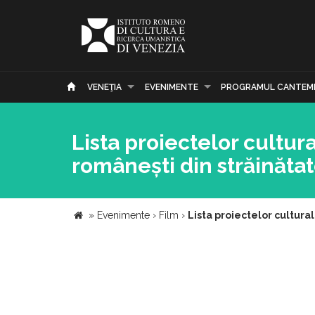
VENEŢIA
EVENIMENTE
PROGRAMUL CANTEM
Lista proiectelor cultur
românești din străinătat
»
Evenimente
›
Film
›
Lista proiectelor cultura