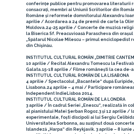
conferințe publice pentru promovarea literaturii r
consacrați, membri ai Uniunii Scriitorilor din Rom
Române și reformele domnitorului Alexandru Ioan C
aprilie
/ Acordarea a 24 de premii de carte la Oli
Moldova.
24-25 aprilie
/ Concerte de muzică religio
la Biserica Sf. Preacuvioasă Parascheva din orașul S
„Spătarul Nicolae Milescu – primul enciclopedist ro
din Chişinău.
INSTITUTUL CULTURAL ROMÂN „DIMITRIE CANTEMI
10 aprilie
/ Recital Alexandru Tomescu la Festival
Galata.
15-18 aprilie
/ Filme românești la cea de-a X
INSTITUTUL CULTURAL ROMÂN DE LA LISABONA
4 aprilie
/ Spectacolul „Bacantele“ după Euripide, î
Lisabona.
24 aprilie – 4 mai
/ Participare româneasc
Independent IndieLisboa 2014.
INSTITUTUL CULTURAL ROMÂN DE LA LONDRA
3 aprilie
/ În cadrul Seriei „Enescu“, realizată în c
al pianistului Matei Şerban Rogoz.
3 și 12 aprilie
/ I
experimentale, foști discipoli ai lui Sergiu Celibi
Universitatea Sorbonna, au susținut două concerte
Islandeză „Harpa“ din Reykjavik.
3 aprilie – 8 iunie