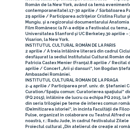
Român de la New York, având ca temă evenimente cul
contemporaneitate).
17-30 aprilie
/ Sărbătoarea Paș
29 aprilie
/ Participarea actriţelor Cristina Flutur ş
Mungiu. şi a regizorului documentarului Anatomia 
Film Românesc (a IV-a ediţie a Festivalul cu tema
Universitatea Stanford şi UC Berkeley.
30 aprilie –
Visarion, la New York.
INSTITUTUL CULTURAL ROMÂN DE LA PARIS
2 aprilie
/ A treia întâlnire literară din cadrul Ci
desfășurat la sediul Institutului Cultural Român de
Patricia Castex Menier (Franţa).
8 aprilie
/ Recital d
aprilie
/ Concert „Arii și dansuri“, Ion Bogdan Ștefă
Ambasadei României.
INSTITUTUL CULTURAL ROMAN DE LA PRAGA
2-4 aprilie
/ Participarea prof. univ. dr. Ştefaniei 
Curation/Spaţiu comun: Curatorierea spaţiului“ di
(PQ 2015), întâlnire de lucru cu echipa PQ 2015, l
din seria trilogiei pe teme de interes comun român
(De)mitizarea istoriei“, în incinta Facultăţii de Filoz
Pulse, organizat în colaborare cu Teatrul Alfred v
noastră, r.: Radu Jude, în cadrul festivalului Zile
Proiectul cultural „Din atelierul de creaţie al români