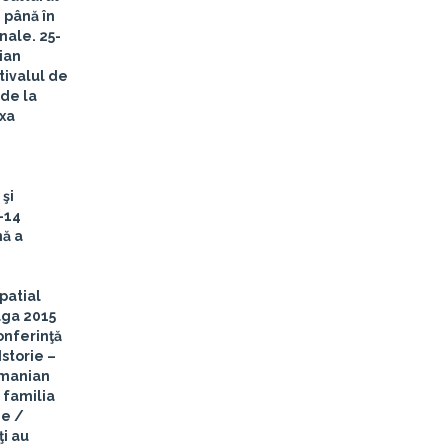
 până în
onale.
25-
tian
tivalul de
 de la
exa
şi
-14
nă a
patial
aga 2015
onferinţă
storie –
omanian
 familia
ie
/
ţi au