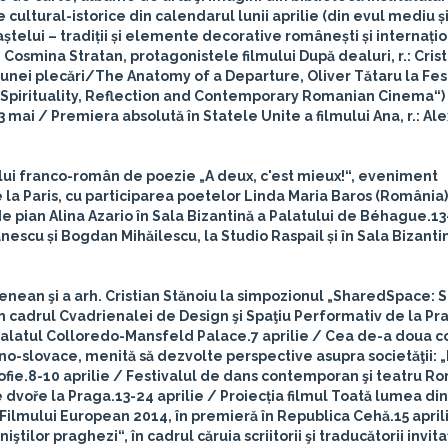
tural-istorice din calendarul lunii aprilie (din evul mediu și
telui – tradiții și elemente decorative românești și internați
i Cosmina Stratan, protagonistele filmului După dealuri, r.: Cris
unei plecări/The Anatomy of a Departure, Oliver Tătaru la Fes
 „Spirituality, Reflection and Contemporary Romanian Cinema“)
 3 mai
/ Premiera absolută în Statele Unite a filmului Ana, r.: Al
clului franco-român de poezie „A deux, c'est mieux!“, eveniment
 la Paris, cu participarea poetelor Linda Maria Baros (România) 
e pian Alina Azario în Sala Bizantină a Palatului de Béhague.
13
nescu și Bogdan Mihăilescu, la Studio Raspail și în Sala Bizanti
Cenean şi a arh. Cristian Stănoiu la simpozionul „SharedSpace: S
n cadrul Cvadrienalei de Design şi Spaţiu Performativ de la Pr
a Palatul Colloredo-Mansfeld Palace.
7 aprilie
/ Cea de-a doua c
o-slovace, menită să dezvolte perspective asupra societăţii: „I
ofie.
8-10 aprilie
/ Festivalul de dans contemporan şi teatru R
e dvoře la Praga.
13-24 aprilie
/ Proiecția filmul Toată lumea din
le Filmului European 2014, în premieră în Republica Cehă.
15 april
ştilor praghezi“, în cadrul căruia scriitorii şi traducătorii invita