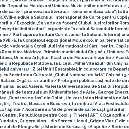
mic „Alexei Stârcea“, ediţia a VIII-a, în parteneriat cu Filarmo
i din Republica Moldova și Uniunea Muzicienilor din Moldova.
2-3
 de carte – promovarea literaturii române în Basarabia“, la Str
 XVIII-a ediție a Salonului Internaţional de Carte pentru Copii 
aprilie
/ Expoziţia „Se vede ce facem! Clubul Ilustratorilor Ro
veşti în linii şi culori“, organizate în cadrul Salonului Internaţ
rilie
/ Participarea Editurii Corint Junior la Salonul Internaţion
 a XVIII-a, la Complexul expoziţional Moldexpo, în parteneriat c
ţia Naţională a Consiliului Internaţional al Cărţii pentru Copii ş
din Republica Moldova, Primăria municipiului Chişinău, Uniunea E
ldova, Uniunea Artiştilor Plastici din Moldova.
6 aprilie
/ Acorda
e din Republica Moldova, la Liceul „Mihai Viteazul“ din Chişină
jul aniversării Zilei Unirii Basarabiei, în colaborare cu Depa
și cu Societatea Culturală „Clubul Național de Artă“ Chișinău.
3-
a Sala cu Orgă.
11-14 aprilie
/ Prelegeri publice susținute de dir
hișinău, acad. Valeriu Matei la Universitatea de Stat din Repub
mânești de teatru și film (Universitatea de Arte „George Enescu“
ea „Dunărea de Jos“ din Galaţi, Universitatea Naţională de Art
ti) și Teatrul Masca din București, la ediţia a IV-a a Festivalulu
t.
13 aprilie
/ Acordarea a 36 de premii de carte câştigătorilor
 la Centrul Republican pentru Copii şi Tineret ARTICO.
15 aprilie
/
Fundaţia „Grigore Vieru“ din Soroca, Liceul „Grigoe Vieru“ din s
zeul de Etnografie şi Istorie din Soroca.
15-16 aprilie
/ Serie d