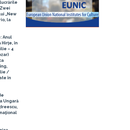
lucrările
 Zwei
ului „New
io, la
: Anul
Hirţe, în
ilie – 4
ozar)
ca
ing,
lie
/
ate în
de
mia Ungară
ndreescu,
rnaţional