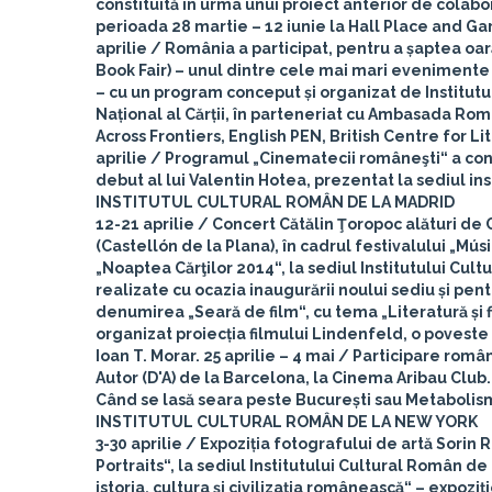
constituită în urma unui proiect anterior de colabor
perioada 28 martie – 12 iunie la Hall Place and Gard
aprilie
/ România a participat, pentru a șaptea oar
Book Fair) – unul dintre cele mai mari evenimente 
– cu un program conceput și organizat de Institutu
Național al Cărții, în parteneriat cu Ambasada Rom
Across Frontiers, English PEN, British Centre for 
aprilie
/ Programul „Cinematecii româneşti“ a conti
debut al lui Valentin Hotea, prezentat la sediul ins
INSTITUTUL CULTURAL ROMÂN DE LA MADRID
12-21 aprilie
/ Concert Cătălin Ţoropoc alături de 
(Castellón de la Plana), în cadrul festivalului „Músi
„Noaptea Cărţilor 2014“, la sediul Institutului Cul
realizate cu ocazia inaugurării noului sediu și pent
denumirea „Seară de film“, cu tema „Literatură și 
organizat proiecția filmului Lindenfeld, o poves
Ioan T. Morar.
25 aprilie – 4 mai
/ Participare române
Autor (D'A) de la Barcelona, la Cinema Aribau Club.
Când se lasă seara peste București sau Metabolism
INSTITUTUL CULTURAL ROMÂN DE LA NEW YORK
3-30 aprilie
/ Expoziția fotografului de artă Sorin
Portraits“, la sediul Institutului Cultural Român de
istoria, cultura și civilizația românească“ – expoziț