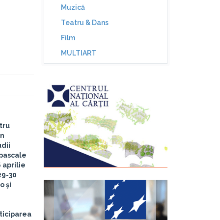
Muzică
Teatru & Dans
Film
MULTIART
tru
in
udii
 pascale
 aprilie
29-30
o şi
ticiparea