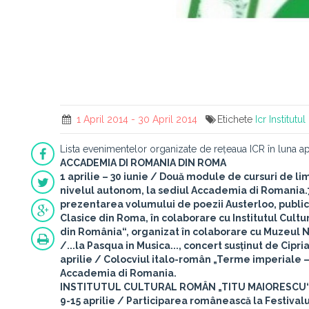
1 April 2014 - 30 April 2014
Etichete
Icr
Institutu
Lista evenimentelor organizate de rețeaua ICR în luna ap
ACCADEMIA DI ROMANIA DIN ROMA
1 aprilie – 30 iunie
/ Două module de cursuri de lim
nivelul autonom, la sediul Accademia di Romania.
prezentarea volumului de poezii Austerloo, publicat
Clasice din Roma, în colaborare cu Institutul Cult
din România“, organizat în colaborare cu Muzeul N
/...la Pasqua in Musica..., concert susținut de Ci
aprilie
/ Colocviul italo-român „Terme imperiale –
Accademia di Romania.
INSTITUTUL CULTURAL ROMÂN „TITU MAIORESCU“
9-15 aprilie
/ Participarea românească la Festival