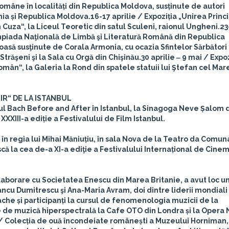
omâne în localități din Republica Moldova, susținute de autori
ânia și Republica Moldova.
16-17 aprilie
/ Expoziția „Unirea Princ
uza“, la Liceul Teoretic din satul Sculeni, raionul Ungheni.
23
mpiada Naţională de Limbă şi Literatură Română din Republica
asă susţinute de Corala Armonia, cu ocazia Sfintelor Sărbători 
trăşeni şi la Sala cu Orgă din Chişinău.
30 aprilie ‒ 9 mai / Expo
mân“, la Galeria la Rond din spatele statuii lui Ştefan cel Mare
R“ DE LA ISTANBUL
ul Bach Before and After în Istanbul, la Sinagoga Neve Șalom 
XXIII-a ediție a Festivalului de Film Istanbul.
n regia lui Mihai Măniuțiu, în sala Nova de la Teatro da Comun
ă la cea de-a XI-a ediţie a Festivalului Internațional de Cine
olaborare cu Societatea Enescu din Marea Britanie, a avut loc u
ancu Dumitrescu şi Ana-Maria Avram, doi dintre liderii mondiali 
dache și participanți la cursul de fenomenologia muzicii de la
 de muzică hiperspectrală la Cafe OTO din Londra și la Opera 
/ Colecția de ouă încondeiate românești a Muzeului Horniman,