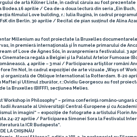
gului de artă Kölner Liste, în cadrul căruia au fost prezentate 
ca Bodea.
16 aprilie
/ Cea de-a doua lectură din seria „Ein Buch,
ecția filmului Love building, r.: Iulia Rugină, în cadrul program
FsK din Berlin.
30 aprilie
/ Recital de pian susținut de Alina Azar
entar Millenium au fost proiectate la Bruxelles documentarele
as, în premieră internaţională şi În numele primarului de Anca 
Stream of Love de Ágnes Sós, în avanpremiera festivalului.
3 apr
 Cinemateca regală a Belgiei şi la Palatul Artelor Fumoase (B
 românească.
4 aprilie – 3 mai
/ Participarea artiştilor români An
ore I’m Not, în cadrul expoziţiei de arte vizuale „Ways of Work
 și organizată de Oblique International la Rotterdam.
8-20 apri
Maftei şi Ultimul zburător, r.:Ovidiu Georgescu au fost proiect
de la Bruxelles (BIFFF), secţiunea Melies.
t Workshop in Philosophy“ – prima conferinţă româno-ungară 
e Studii Avansate al Universităţii Central-Europene și cu Acade
mul în imagini“ – expoziţie de fotografie a artistului Florin A
sta.
24-27 aprilie
/ Participarea Simonei Sora la Festivalul Inte
 literatură la ICR Budapesta“.
DE LA CHIȘINĂU