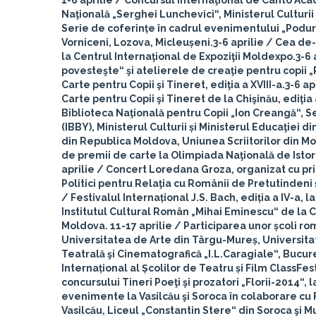
1-6 aprilie
/ Concursul Internaţional de Canto Acade
Naţională „Serghei Lunchevici“, Ministerul Culturi
Serie de coferințe în cadrul evenimentului „Poduri
Vorniceni, Lozova, Micleușeni.
3-6 aprilie
/ Cea de-a
la Centrul Internaţional de Expoziţii Moldexpo.
3-6 
povesteşte“ şi atelierele de creaţie pentru copii „Po
Carte pentru Copii şi Tineret, ediţia a XVIII-a.
3-6 ap
Carte pentru Copii şi Tineret de la Chişinău, ediţia
Biblioteca Naţională pentru Copii „Ion Creangă“, Sec
(IBBY), Ministerul Culturii și Ministerul Educaţiei 
din Republica Moldova, Uniunea Scriitorilor din Mo
de premii de carte la Olimpiada Naţională de Istori
aprilie
/ Concert Loredana Groza, organizat cu prile
Politici pentru Relaţia cu Românii de Pretutindeni 
/ Festivalul Internațional J.S. Bach, ediția a IV-a, l
Institutul Cultural Român „Mihai Eminescu“ de la C
Moldova.
11-17 aprilie
/ Participarea unor școli ro
Universitatea de Arte din Târgu-Mureș, Universitat
Teatrală şi Cinematografică „I.L.Caragiale“, Bucureş
Internațional al Școlilor de Teatru și Film ClassFes
concursului Tineri Poeţi şi prozatori „Florii-2014“,
evenimente la Vasilcău şi Soroca în colaborare cu 
Vasilcău, Liceul „Constantin Stere“ din Soroca şi Mu