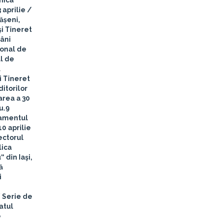
nica
 aprilie
/
ășeni,
şi Tineret
mâni
ional de
al de
u
i Tineret
ditorilor
rea a 30
u.
9
rtamentul
10 aprilie
ectorul
lica
 din Iaşi,
ă
i
 Serie de
atul
e