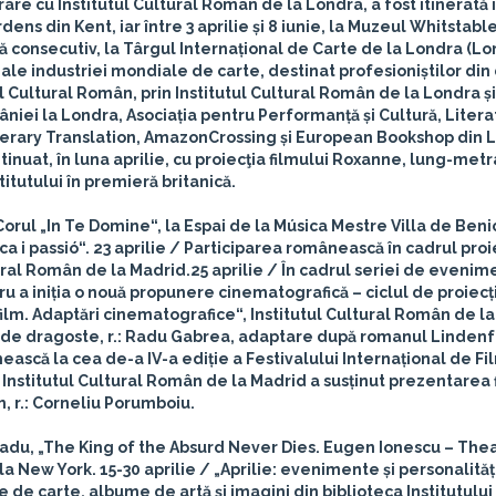
are cu Institutul Cultural Român de la Londra, a fost itinerată 
ens din Kent, iar între 3 aprilie și 8 iunie, la Muzeul Whitstabl
ă consecutiv, la Târgul Internațional de Carte de la Londra (L
ale industriei mondiale de carte, destinat profesioniștilor di
l Cultural Român, prin Institutul Cultural Român de la Londra ș
âniei la Londra, Asociația pentru Performanță și Cultură, Liter
Literary Translation, AmazonCrossing și European Bookshop din 
nuat, în luna aprilie, cu proiecţia filmului Roxanne, lung-metr
titutului în premieră britanică.
Corul „In Te Domine“, la Espai de la Música Mestre Villa de Ben
ca i passió“.
23 aprilie
/ Participarea românească în cadrul proi
tural Român de la Madrid.
25 aprilie
/ În cadrul seriei de evenim
ru a iniția o nouă propunere cinematografică – ciclul de proiecți
film. Adaptări cinematografice“, Institutul Cultural Român de l
te de dragoste, r.: Radu Gabrea, adaptare după romanul Linden
ască la cea de-a IV-a ediție a Festivalului Internațional de Fi
 Institutul Cultural Român de la Madrid a susținut prezentarea 
, r.: Corneliu Porumboiu.
 Radu, „The King of the Absurd Never Dies. Eugen Ionescu – The
 la New York.
15-30 aprilie
/ „Aprilie: evenimente și personalităț
ie de carte, albume de artă şi imagini din biblioteca Institutului