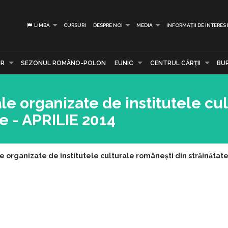
LIMBA
CURSURI
DESPRE NOI
MEDIA
INFORMAȚII DE INTERES
IR
SEZONUL ROMÂNO-POLON
EUNIC
CENTRUL CĂRŢII
BU
ale organizate de institutele cu
e - APRILIE 2014
le organizate de institutele culturale românești din străinătate