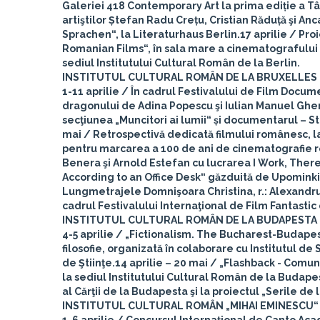
Galeriei 418 Contemporary Art la prima ediție a Târ
artiştilor Ștefan Radu Crețu, Cristian Răduță şi An
Sprachen“, la Literaturhaus Berlin.
17 aprilie
/ Proi
Romanian Films“, în sala mare a cinematografului 
sediul Institutului Cultural Român de la Berlin.
INSTITUTUL CULTURAL ROMÂN DE LA BRUXELLES
1-11 aprilie
/ În cadrul Festivalului de Film Docum
dragonului de Adina Popescu şi Iulian Manuel Gherv
secţiunea „Muncitori ai lumii“ și documentarul – 
mai
/ Retrospectivă dedicată filmului românesc, la
pentru marcarea a 100 de ani de cinematografie
Benera şi Arnold Estefan cu lucrarea I Work, Theref
According to an Office Desk“ găzduită de Upominki
Lungmetrajele Domnişoara Christina, r.: Alexandru 
cadrul Festivalului Internaţional de Film Fantastic 
INSTITUTUL CULTURAL ROMÂN DE LA BUDAPESTA
4-5 aprilie
/ „Fictionalism. The Bucharest-Budapes
filosofie, organizată în colaborare cu Institutul d
de Ştiinţe.
14 aprilie – 20 mai
/ „Flashback - Comunis
la sediul Institutului Cultural Român de la Budape
al Cărţii de la Budapesta şi la proiectul „Serile de
INSTITUTUL CULTURAL ROMÂN „MIHAI EMINESCU“ 