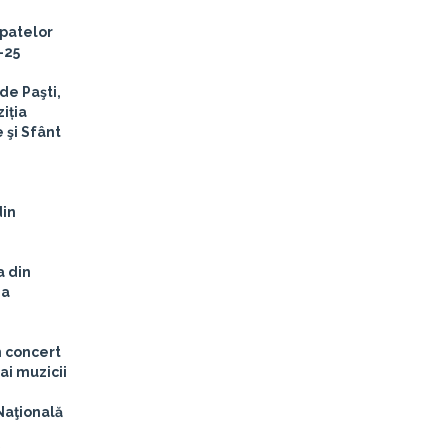
ipatelor
-25
de Paşti,
ziția
 şi Sfânt
din
a din
ma
n concert
ai muzicii
Naţională