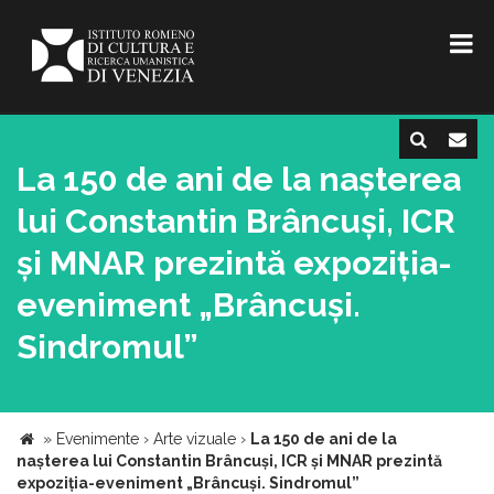
La 150 de ani de la nașterea
lui Constantin Brâncuși, ICR
și MNAR prezintă expoziția-
eveniment „Brâncuși.
Sindromul”
»
Evenimente
›
Arte vizuale
›
La 150 de ani de la
nașterea lui Constantin Brâncuși, ICR și MNAR prezintă
expoziția-eveniment „Brâncuși. Sindromul”