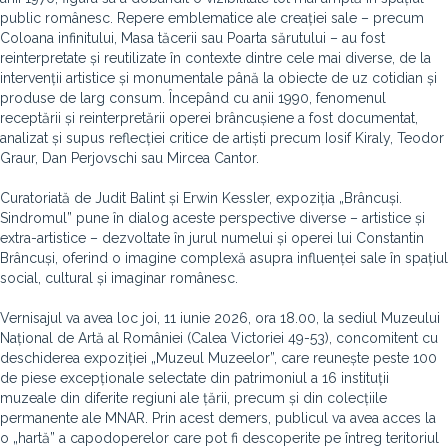
public românesc. Repere emblematice ale creației sale – precum
Coloana infinitului, Masa tăcerii sau Poarta sărutului – au fost
reinterpretate și reutilizate în contexte dintre cele mai diverse, de la
intervenții artistice și monumentale până la obiecte de uz cotidian și
produse de larg consum. Începând cu anii 1990, fenomenul
receptării și reinterpretării operei brâncușiene a fost documentat,
analizat și supus reflecției critice de artiști precum Iosif Kiraly, Teodor
Graur, Dan Perjovschi sau Mircea Cantor.
Curatoriată de Judit Balint și Erwin Kessler, expoziția „Brâncuși.
Sindromul” pune în dialog aceste perspective diverse – artistice și
extra-artistice – dezvoltate în jurul numelui și operei lui Constantin
Brâncuși, oferind o imagine complexă asupra influenței sale în spațiul
social, cultural și imaginar românesc.
Vernisajul va avea loc joi, 11 iunie 2026, ora 18.00, la sediul Muzeului
Național de Artă al României (Calea Victoriei 49-53), concomitent cu
deschiderea expoziției „Muzeul Muzeelor”, care reunește peste 100
de piese excepționale selectate din patrimoniul a 16 instituții
muzeale din diferite regiuni ale țării, precum și din colecțiile
permanente ale MNAR. Prin acest demers, publicul va avea acces la
o „hartă” a capodoperelor care pot fi descoperite pe întreg teritoriul