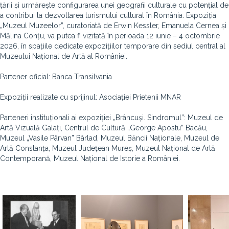
țării și urmărește configurarea unei geografii culturale cu potențial de
a contribui la dezvoltarea turismului cultural în România. Expoziția
„Muzeul Muzeelor”, curatoriată de Erwin Kessler, Emanuela Cernea și
Mălina Conțu, va putea fi vizitată în perioada 12 iunie – 4 octombrie
2026, în spațiile dedicate expozițiilor temporare din sediul central al
Muzeului Național de Artă al României.
Partener oficial: Banca Transilvania
Expoziții realizate cu sprijinul: Asociației Prietenii MNAR
Parteneri instituționali ai expoziției „Brâncuși. Sindromul”: Muzeul de
Artă Vizuală Galați, Centrul de Cultură „George Apostu” Bacău,
Muzeul „Vasile Pârvan” Bârlad, Muzeul Băncii Naționale, Muzeul de
Artă Constanța, Muzeul Județean Mureș, Muzeul Național de Artă
Contemporană, Muzeul Național de Istorie a României.