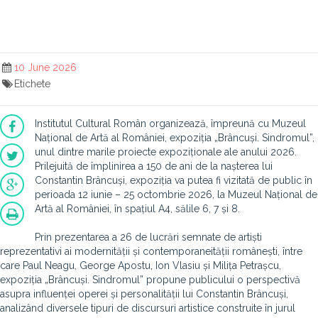
10 June 2026
Etichete
Institutul Cultural Român organizează, împreună cu Muzeul
Național de Artă al României, expoziția „Brâncuși. Sindromul”,
unul dintre marile proiecte expoziționale ale anului 2026.
Prilejuită de împlinirea a 150 de ani de la nașterea lui
Constantin Brâncuși, expoziția va putea fi vizitată de public în
perioada 12 iunie – 25 octombrie 2026, la Muzeul Național de
Artă al României, în spațiul A4, sălile 6, 7 și 8.
Prin prezentarea a 26 de lucrări semnate de artiști
reprezentativi ai modernității și contemporaneității românești, între
care Paul Neagu, George Apostu, Ion Vlasiu și Milița Petrașcu,
expoziția „Brâncuși. Sindromul” propune publicului o perspectivă
asupra influenței operei și personalității lui Constantin Brâncuși,
analizând diversele tipuri de discursuri artistice construite în jurul