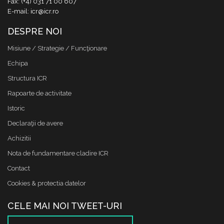
Fax: (+4) 031 71 00 607
E-mail: icr@icr.ro
DESPRE NOI
Misiune / Strategie / Funcţionare
Echipa
Structura ICR
Rapoarte de activitate
Istoric
Declaraţii de avere
Achizitii
Nota de fundamentare cladire ICR
Contact
Cookies & protectia datelor
CELE MAI NOI TWEET-URI