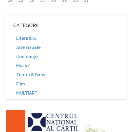
24
25
26
27
28
29
30
31
CATEGORII
Literatură
Arte vizuale
Conferinţe
Muzică
Teatru & Dans
Film
MULTIART