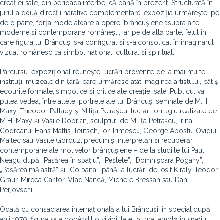
creației sale, din perioada interbelică până în prezent. Structurată în
jurul a două direcții narative complementare, expoziția urmărește, pe
de o parte, forța modelatoare a operei brâncușiene asupra artei
moderne și contemporane românești, iar pe de altă parte, felul în
care figura lui Brâncuși s-a configurat și s-a consolidat în imaginarul
vizual românesc ca simbol național, cultural și spiritual.
Parcursul expozițional reunește lucrări provenite de la mai multe
instituții muzeale din țară, care urmăresc atât imaginea artistului, cât și
ecourile formale, simbolice și critice ale creației sale. Publicul va
putea vedea, între altele, portrete ale lui Brâncuși semnate de M.H.
Maxy, Theodor Pallady și Milița Petrașcu, lucrări-omagiu realizate de
M.H. Maxy și Vasile Dobrian, sculpturi de Milița Petrașcu, Irina
Codreanu, Hans Mattis-Teutsch, Ion Irimescu, George Apostu, Ovidiu
Maitec sau Vasile Gorduz, precum și interpretări și recuperări
contemporane ale motivelor brâncușiene – de la studiile lui Paul
Neagu după „Pasărea în spațiu”, „Peștele”, „Domnișoara Pogany”,
„Pasărea măiastră” și „Coloana”, până la lucrări de Iosif Kiraly, Teodor
Graur, Mircea Cantor, Vlad Nancă, Michele Bressan sau Dan
Perjovschi.
Odată cu consacrarea internațională a lui Brâncuși, în special după
anii 1970, figura sa a dobândit o vizibilitate tot mai amplă în spațiul