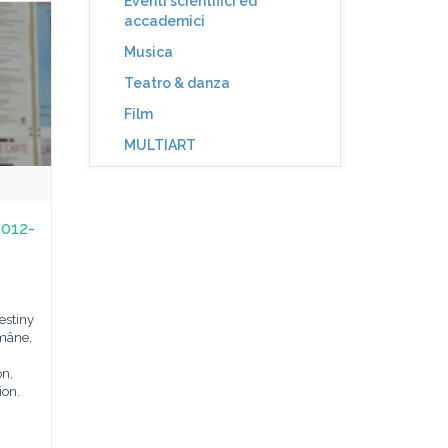
Eventi scientifici ed
accademici
Musica
Teatro & danza
Film
MULTIART
2012-
estiny
mâne,
i
on,
ion.