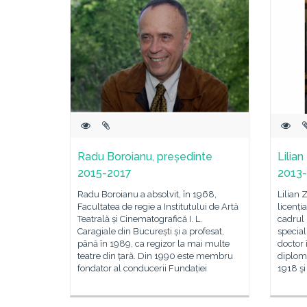
Radu Boroianu, președinte
Lilian
2015-2017
2013
Radu Boroianu a absolvit, în 1968,
Lilian 
Facultatea de regie a Institutului de Artă
licenția
Teatrală și Cinematografică I. L.
cadrul 
Caragiale din București și a profesat,
special
până în 1989, ca regizor la mai multe
doctor î
teatre din țară. Din 1990 este membru
diploma
fondator al conducerii Fundației
1918 şi