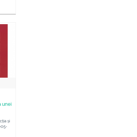
a unei
ția și
2005-