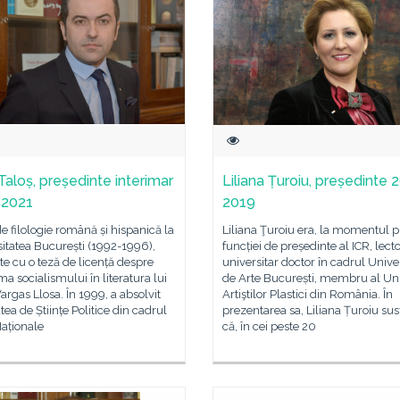
 Taloș, președinte interimar
Liliana Țuroiu, președinte 
-2021
2019
de filologie română și hispanică la
Liliana Ţuroiu era, la momentul p
itatea București (1992-1996),
funcției de președinte al ICR, lect
te cu o teză de licență despre
universitar doctor în cadrul Univer
a socialismului în literatura lui
de Arte București, membru al Uni
argas Llosa. În 1999, a absolvit
Artiştilor Plastici din România. În
tea de Științe Politice din cadrul
prezentarea sa, Liliana Țuroiu sus
Naționale
că, în cei peste 20