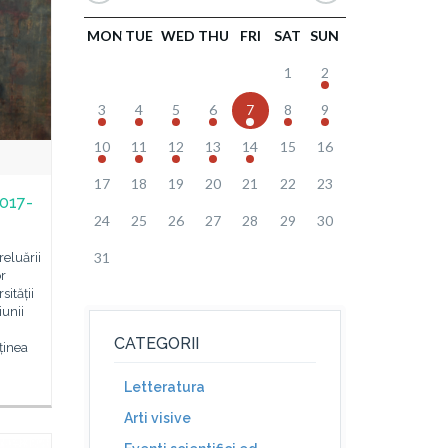
MON
TUE
WED
THU
FRI
SAT
SUN
1
2
3
4
5
6
7
8
9
10
11
12
13
14
15
16
17
18
19
20
21
22
23
2017-
24
25
26
27
28
29
30
31
reluării
or
sității
unii
CATEGORII
ținea
Letteratura
Arti visive