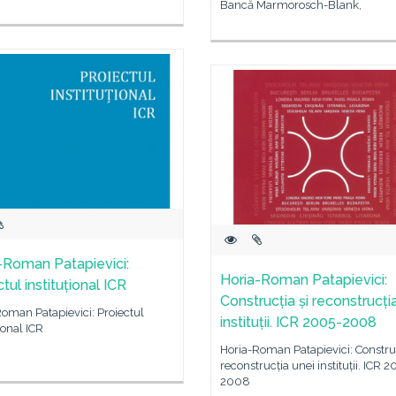
Bancă Marmorosch-Blank,
-Roman Patapievici:
Horia-Roman Patapievici:
tul instituțional ICR
Construcția și reconstrucți
oman Patapievici: Proiectul
instituții. ICR 2005-2008
țional ICR
Horia-Roman Patapievici: Construc
reconstrucția unei instituții. ICR 
2008