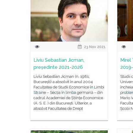
23 Nov 2021
Liviu Sebastian Jicman,
Mirel
președinte 2021-2026
2019
Liviu Sebastian Jicman (n. 1981,
Studii 
București) a absolvit în anul 2004
Univers
Facultatea de Studii Economice în Limbi
încheia
Străine – Secția în limba germană – din
problem
cadrul Academiei de Științe Economice
Mario V
(A. S. E. ) din București. Ulterior, a
Faculta
absolvit Facultatea de Drept
Școlii 