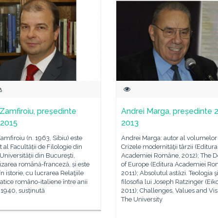
 Zamfiroiu, președinte
Andrei Marga, președinte 
-2015
2013
Zamfiroiu (n. 1963, Sibiu) este
Andrei Marga: autor al volumelor
t al Facultății de Filologie din
Crizele modernităţii târzii (Editura
Universității din Bucureşti,
Academiei Române, 2012); The D
izarea română-franceză, și este
of Europe (Editura Academiei Ro
n istorie, cu lucrarea Relaţiile
2011); Absolutul astăzi. Teologia ş
tice româno-italiene între anii
filosofia lui Joseph Ratzinger (Eik
 1940, susținută
2011); Challenges, Values and Vis
The University