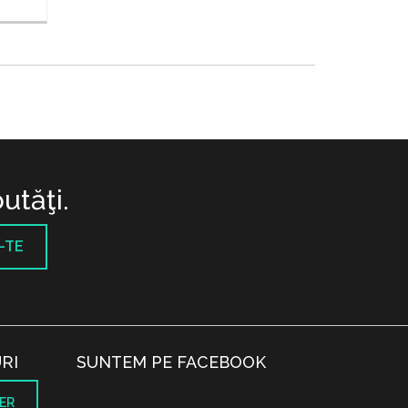
utăţi.
-TE
RI
SUNTEM PE FACEBOOK
ER