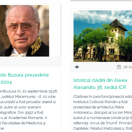
28 A
tin Buzura, președinte
Istoricul clădirii din Aleea
-2004
Alexandru 38, sediul ICR
inBuzura (n. 22 septembrie 1938,
, județul Maramureș - d. 10 iulie
Clădirea în care funcţionează astă
ucurești) a fost prozator, eseist și
Institutul Cultural Român a fost
st, autor al unor scenarii
proiectată de arhitectul Petre
ografice. Din 1992 a fost
Antonescu, discipol al lui Ion Minc
 al Academiei Romane. A
autorul a numeroase construcţii 
t Facultatea de Medicină și
referinţă: Arcul de Triumf, Primăr
ie
Capitalei, Palatul Kretzulescu, fos