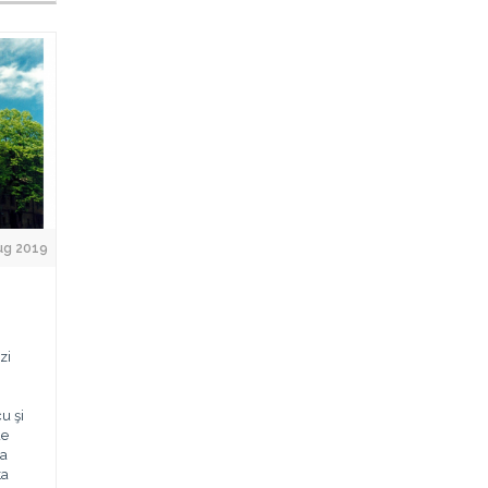
ug 2019
zi
u şi
de
ia
ta