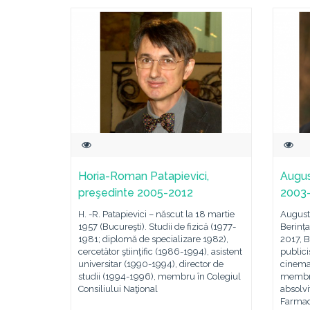
Horia-Roman Patapievici,
Augus
preşedinte 2005-2012
2003
H. -R. Patapievici – născut la 18 martie
August
1957 (Bucureşti). Studii de fizică (1977-
Berința
1981; diplomă de specializare 1982),
2017, B
cercetător ştiinţific (1986-1994), asistent
publici
universitar (1990-1994), director de
cinemat
studii (1994-1996), membru în Colegiul
membru
Consiliului Naţional
absolvi
Farmac