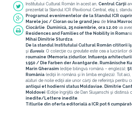
Institutului Cultural Român în acest an,
Centrul Cărţii
are
prezentat la Standul ICR (Pavilionul Central, etaj 1, stand
Programul evenimentelor de la Standul ICR cuprin
Marele joc / Cioran ou le grand jeu
de
Irina Mavro
Ciocârlie
.
Duminică, 25 noiembrie, ora 12.00
va avea
Residences and Families of the Nobility in Roma
ni
Mihai Dimitrie Sturdza
.
De la standul Institutului Cultural Român cititorii
şi
Euresis
. O colecţie cu greutate este cea a lucrărilor d
roumaine (Memoria zidurilor. Influenţa arhitecturi
1950 / Die Farben der Avantgarde. Rumänische Kun
Marin Gherasim
(ediţie bilingvă română – engleză);
Şt
România
(ediţii în română şi în limba engleză). Tot aici,
alături de noile ediţii ale unor cărţi de referinţă pentru
antiqui et hodierni status Moldaviae. Dimitrie Cant
Moldovei
(Ediţie îngrijită de Dan Sluşanschi şi distinsă 
inedite/Lettere inedite
.
Titlurile din oferta editorială a ICR pot fi cump