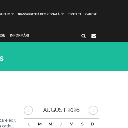
 PUBLIC
TRANSPARENȚĂ DECIZIONALĂ
CONTACT
CARIERE
RSE
INFORMĂRI
s
AUGUST 2026
are ediţii
L
M
M
J
V
S
D
n cadrul