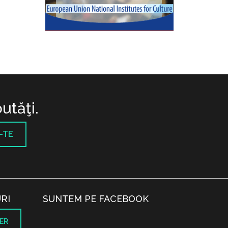
utăţi.
-TE
RI
SUNTEM PE FACEBOOK
ER