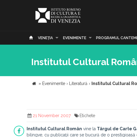
VENEŢIA
EVENIMENTE
PROGRAMUL CANTEM
Institutul Cultural Rom
»
Evenimente
›
Literatură
›
Institutul Cultural
21 November 2007
Etichete
Institutul Cultural Român
vine la
Târgul de Carte
bilingve, cu publicaţii care se bucură de o prestigioasă 