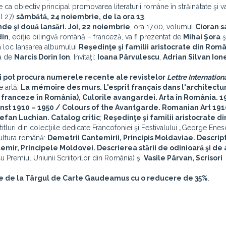
 ca obiectiv principal promovarea literaturii române în străinătate şi va
ul 27)
sâmbătă, 24 noiembrie, de la ora 13
.
de şi două lansări.
Joi, 22 noiembrie
, ora 17.00, volumul
Cioran s
din
, ediţie bilingvă română – franceză, va fi prezentat de
Mihai Şora
ş
 loc lansarea albumului
Reşedinţe şi familii aristocrate din Rom
a de
Narcis Dorin Ion
. Invitaţi:
Ioana Pârvulescu
,
Adrian Silvan Ion
 îşi pot procura numerele recente ale revistelor
Lettre Internationa
e artă:
La mémoire des murs. L'esprit français dans l'architectu
i franceze în România), Culorile avangardei. Arta în România. 1
st 1910 – 1950 / Colours of the Avantgarde. Romanian Art 1910
efan Luchian. Catalog critic
;
Reşedinţe şi familii aristocrate di
 titluri din colecţiile dedicate Francofoniei şi Festivalului „George Enes
 cultura română:
Demetrii Cantemirii, Principis Moldaviae. Descrip
emir, Principele Moldovei. Descrierea stării de odinioară şi de 
cu Premiul Uniunii Scriitorilor din România) şi
Vasile Pârvan, Scrisori
ărate de la Târgul de Carte Gaudeamus cu o reducere de
35%
.