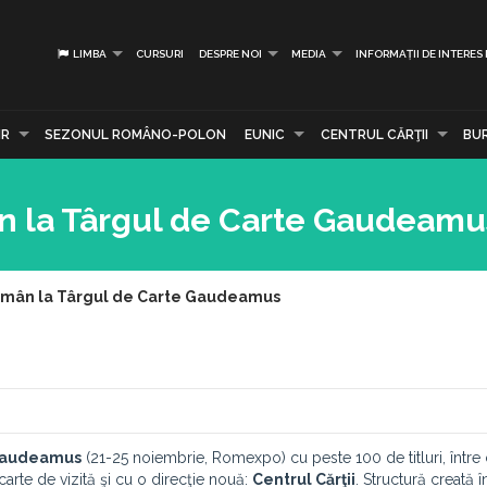
LIMBA
CURSURI
DESPRE NOI
MEDIA
INFORMAȚII DE INTERES
IR
SEZONUL ROMÂNO-POLON
EUNIC
CENTRUL CĂRŢII
BU
ân la Târgul de Carte Gaudeamu
 Român la Târgul de Carte Gaudeamus
 Gaudeamus
(21-25 noiembrie, Romexpo) cu peste 100 de titluri, între c
carte de vizită şi cu o direcţie nouă:
Centrul Cărţii
. Structură creată î