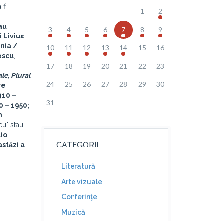
 fi
1
2
au
3
4
5
6
7
8
9
i
Livius
ânia /
10
11
12
13
14
15
16
escu
,
17
18
19
20
21
22
23
le, Plural
24
25
26
27
28
29
30
re
910 –
31
 – 1950;
n
cu" stau
tio
CATEGORII
astăzi a
Literatură
Arte vizuale
Conferinţe
Muzică