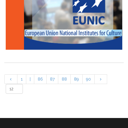
1
|
86
87
88
89
90