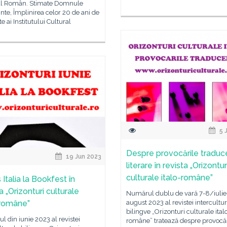
al Român. Stimate Domnule
nte, Împlinirea celor 20 de ani de
te ai Institutului Cultural
5 
Despre provocările traduce
19 Jun 2023
literare în revista „Orizontur
culturale italo-române”
Italia la Bookfest în
a „Orizonturi culturale
Numărul dublu de vară 7-8/iulie
-române”
august 2023 al revistei intercultu
bilingve „Orizonturi culturale ital
 din iunie 2023 al revistei
române” tratează despre provocăr