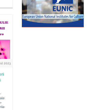
Jul 2023
rii
i
-
rale
o-
ile