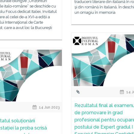
lturale bilingve „Orizonturi
traducerii literare din italiană în
le italo-române” se deschide cu
şi din română în italiană. În desch
u Focus dedicat Italiei, Invitatul
un omagiu în memoria
re al celei de-a XVI-a ediții a
ui Internaţional de Carte
t, care a avut loc la Bucureşti
14 J
Rezultatul final al examenu
14 Jun 2023
de promovare în grad
profesional pentru ocupar
atul soluționării
postului de Expert gradul I 
tației la proba scrisă