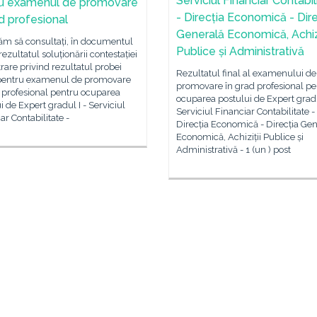
Serviciul Financiar Contabil
u examenul de promovare
- Direcția Economică - Dire
ad profesional
Generală Economică, Achizi
ăm să consultați, în documentul
Publice și Administrativă
 rezultatul soluționării contestației
trare privind rezultatul probei
Rezultatul final al examenului de
 pentru examenul de promovare
promovare în grad profesional pe
 profesional pentru ocuparea
ocuparea postului de Expert gradu
i de Expert gradul I - Serviciul
Serviciul Financiar Contabilitate -
ar Contabilitate -
Direcția Economică - Direcția Ge
Economică, Achiziții Publice și
Administrativă - 1 (un ) post