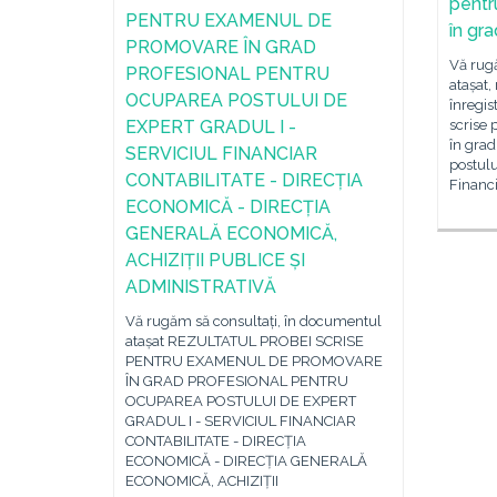
pentr
PENTRU EXAMENUL DE
în gr
PROMOVARE ÎN GRAD
Vă rug
PROFESIONAL PENTRU
atașat,
OCUPAREA POSTULUI DE
înregis
EXPERT GRADUL I -
scrise
în grad
SERVICIUL FINANCIAR
postulu
CONTABILITATE - DIRECȚIA
Financi
ECONOMICĂ - DIRECȚIA
GENERALĂ ECONOMICĂ,
ACHIZIȚII PUBLICE ȘI
ADMINISTRATIVĂ
Vă rugăm să consultați, în documentul
atașat REZULTATUL PROBEI SCRISE
PENTRU EXAMENUL DE PROMOVARE
ÎN GRAD PROFESIONAL PENTRU
OCUPAREA POSTULUI DE EXPERT
GRADUL I - SERVICIUL FINANCIAR
CONTABILITATE - DIRECȚIA
ECONOMICĂ - DIRECȚIA GENERALĂ
ECONOMICĂ, ACHIZIȚII