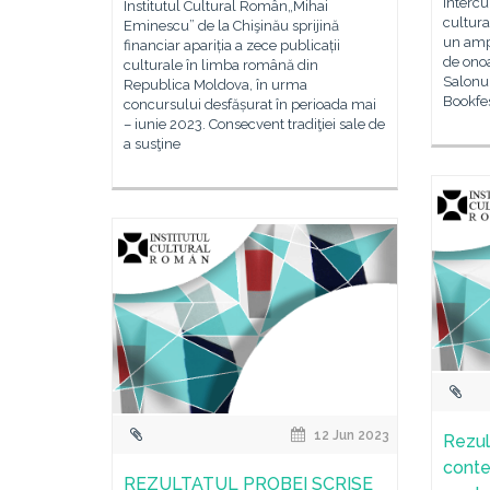
intercu
Institutul Cultural Român„Mihai
cultura
Eminescu” de la Chişinău sprijină
un ampl
financiar apariția a zece publicații
de onoa
culturale în limba română din
Salonul
Republica Moldova, în urma
Bookfes
concursului desfășurat în perioada mai
– iunie 2023. Consecvent tradiţiei sale de
a susţine
12 Jun 2023
Rezult
contes
REZULTATUL PROBEI SCRISE