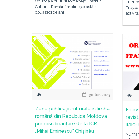
Oglindă a culturii românești, Institutul
Cultur
Cultural Român împlinește astăzi
Președi
douăzeci de ani
activita
30 Jun 2023
Zece publicații culturale în limba
Focus 
română din Republica Moldova
revist
primesc finanțare de la ICR
italo
„Mihai Eminescu” Chişinău
Numărul