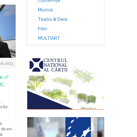
Conferinţe
Muzică
Teatru & Dans
Film
MULTIART
Jul 2023
re //
IC,
 -
s for
e
0 de ani
al