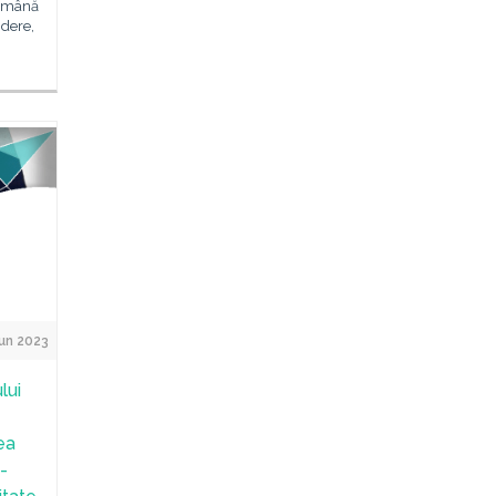
 română
idere,
un 2023
lui
ea
-