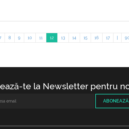
7
8
9
10
11
12
13
14
15
16
17
|
9
ază-te la Newsletter pentru no
ABONEAZĂ