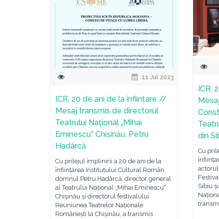
11 Jul 2023
ICR, 2
ICR, 20 de ani de la înființare //
Mesaj
Mesaj transmis de directorul
Consta
Teatrului Național „Mihai
Teatr
Eminescuˮ Chișinău, Petru
din Si
Hadârcă
Cu pril
înființ
Cu prilejul împlinirii a 20 de ani de la
actorul
înființarea Institutului Cultural Român,
Festiva
domnul Petru Hadârcă, director general
Sibiu ș
al Teatrului Național „Mihai Eminescuˮ
Naționa
Chișinău și directorul festivalului
transm
Reuniunea Teatrelor Naționale
Românești la Chișinău, a transmis