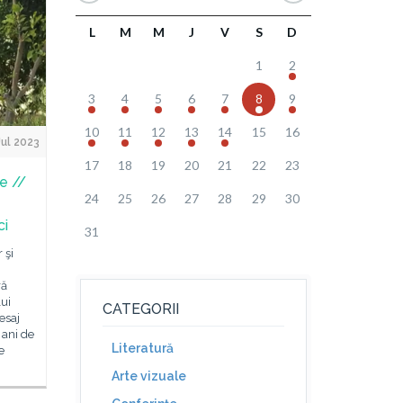
L
M
M
J
V
S
D
1
2
3
4
5
6
7
8
9
10
11
12
13
14
15
16
ul 2023
17
18
19
20
21
22
23
re //
24
25
26
27
28
29
30
ci
31
 şi
ră
lui
CATEGORII
esaj
 ani de
Literatură
e
Arte vizuale