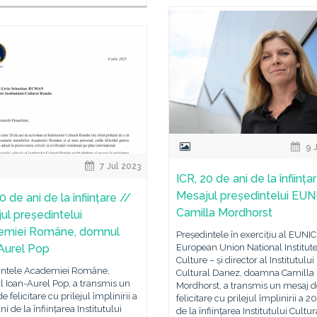
9 
7 Jul 2023
ICR, 20 de ani de la înființa
Mesajul președintelui EUN
0 de ani de la înființare //
Camilla Mordhorst
ul președintelui
emiei Române, domnul
Președintele în exercițiu al EUNIC
Aurel Pop
European Union National Institute
Culture – și director al Institutului
intele Academiei Române,
Cultural Danez, doamna Camilla
 Ioan-Aurel Pop, a transmis un
Mordhorst, a transmis un mesaj d
e felicitare cu prilejul împlinirii a
felicitare cu prilejul împlinirii a 2
i de la înființarea Institutului
de la înființarea Institutului Cultur