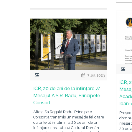
7 Jul 2023
ICR, 2
ICR, 20 de ani de la înființare //
Mesaj
Mesajul A.S.R. Radu, Principele
Acad
Consort
Ioan-
Alteța Sa Regală Radu, Principele
Președ
Consort a transmis un mesaj de felicitare
domnul
cu prilejul împlinirii a 20 de ani de la
mesaj d
înființarea Institutului Cultural Român.
20 de an