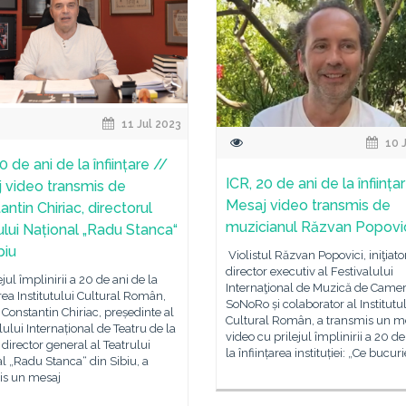
11 Jul 2023
10 J
0 de ani de la înființare //
ICR, 20 de ani de la înființa
 video transmis de
Mesaj video transmis de
ntin Chiriac, directorul
muzicianul Răzvan Popovi
ului Național „Radu Stanca“
biu
Violistul Răzvan Popovici, iniţiator
director executiv al Festivalului
ejul împlinirii a 20 de ani de la
Internaţional de Muzică de Came
area Institutului Cultural Român,
SoNoRo și colaborator al Institutu
 Constantin Chiriac, președinte al
Cultural Român, a transmis un m
lului Internațional de Teatru de la
video cu prilejul împlinirii a 20 de
i director general al Teatrului
la înființarea instituției: „Ce bucuri
l „Radu Stanca“ din Sibiu, a
is un mesaj