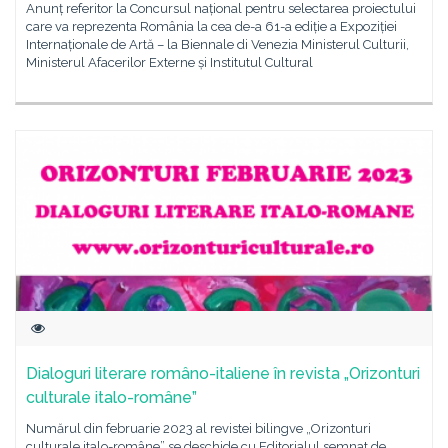
Anunț referitor la Concursul național pentru selectarea proiectului
care va reprezenta România la cea de-a 61-a ediție a Expoziției
Internaționale de Artă – la Biennale di Venezia Ministerul Culturii,
Ministerul Afacerilor Externe și Institutul Cultural
Dialoguri literare româno-italiene în revista „Orizonturi
culturale italo-române”
Numărul din februarie 2023 al revistei bilingve „Orizonturi
culturale italo-române” se deschide cu Editorialul semnat de