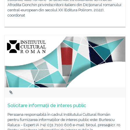
Afrodita Cionchin privindscriitorii italieni din Dicţionarul romanului
central-european din secolul XX (Editura Polirom, 2022),
coordonat
Solicitare informații de interes public
Persoana responsabilă în cadrul Institutului Cultural Român
pentru furnizarea informațiilor de interes public este: Burtescu
Raluca – Expert IA (+4) 031 7100 606 e-mail: biroul. presa@icr. ro