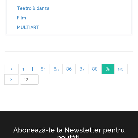
Teatro & danza
Film
MULTIART
1
|
84
85
86
87
88
89
90
Abonează-te la Newsletter pentru
noutăţi.