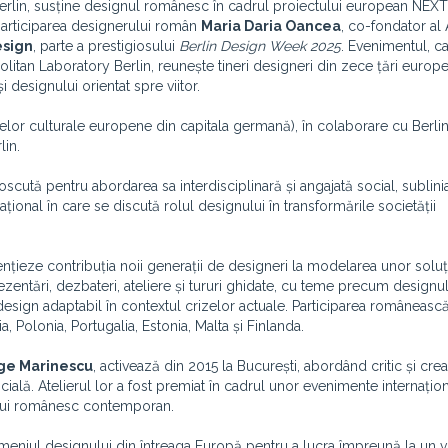
 Berlin, susține designul românesc în cadrul proiectului european NEX
participarea designerului român
Maria Daria Oancea
, co-fondator al 
esign
, parte a prestigiosului
Berlin Design Week 2025
. Evenimentul, c
tan Laboratory Berlin, reunește tineri designeri din zece țări europe
i designului orientat spre viitor.
utelor culturale europene din capitala germană), în colaborare cu Berli
in.
scută pentru abordarea sa interdisciplinară și angajată social, sublin
țional în care se discută rolul designului în transformările societății
nțieze contribuția noii generații de designeri la modelarea unor soluți
rezentări, dezbateri, ateliere și tururi ghidate, cu teme precum designu
 design adaptabil în contextul crizelor actuale. Participarea româneasc
 Polonia, Portugalia, Estonia, Malta și Finlanda.
ge Marinescu
, activează din 2015 la București, abordând critic și cre
ială. Atelierul lor a fost premiat în cadrul unor evenimente internațio
nului românesc contemporan.
omeniul designului din întreaga Europă pentru a lucra împreună la un vi