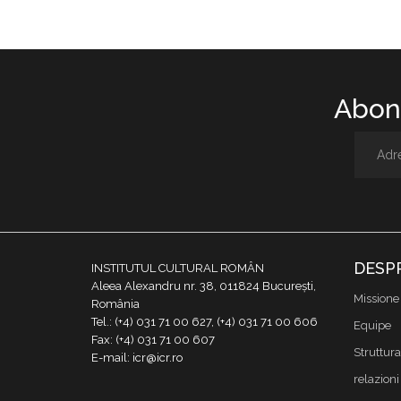
Abone
DESP
INSTITUTUL CULTURAL ROMÂN
Aleea Alexandru nr. 38, 011824 București,
Missione
România
Tel.: (+4) 031 71 00 627, (+4) 031 71 00 606
Equipe
Fax: (+4) 031 71 00 607
Struttura
E-mail: icr@icr.ro
relazioni 