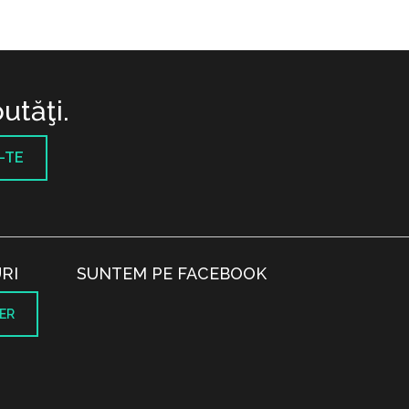
utăţi.
-TE
RI
SUNTEM PE FACEBOOK
ER