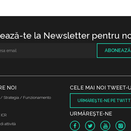
ază-te la Newsletter pentru no
ABONEAZĂ
RE NOI
CELE MAI NOI TWEET-U
 / Strategia / Funzionamento
URMĂREŞTE-NE PE TWITT
URMĂREŞTE-NE
 ICR
di attività