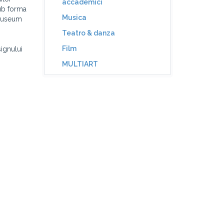
accademici
sub forma
Musica
 Museum
Teatro & danza
Film
signului
MULTIART