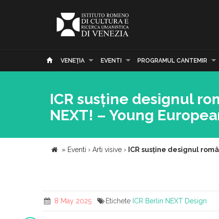
VENEŢIA
EVENTI
PROGRAMUL CANTEMIR
ICR susține designul ro
NEXT! – Young Europea
»
Eventi
›
Arti visive
›
ICR susține designul rom
8 May 2025
Etichete
ICR Berlin
NEXT
Design