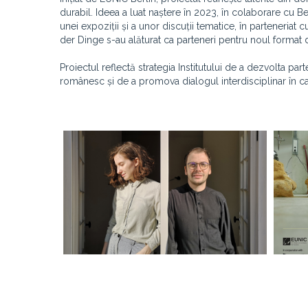
durabil. Ideea a luat naștere în 2023, în colaborare cu 
unei expoziții și a unor discuții tematice, în partener
der Dinge s-au alăturat ca parteneri pentru noul format de
Proiectul reflectă strategia Institutului de a dezvolta part
românesc și de a promova dialogul interdisciplinar în ca