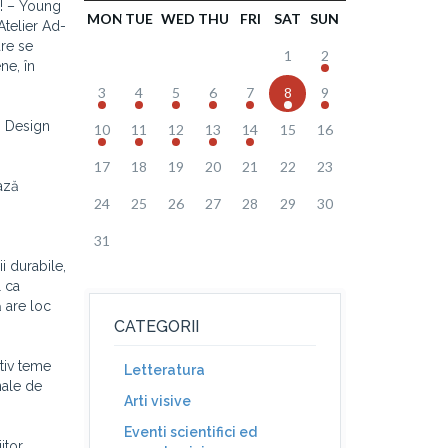
T! – Young
MON
TUE
WED
THU
FRI
SAT
SUN
Atelier Ad-
are se
1
2
ne, în
3
4
5
6
7
8
9
n Design
10
11
12
13
14
15
16
17
18
19
20
21
22
23
iază
24
25
26
27
28
29
30
31
i durabile,
l ca
ă are loc
CATEGORII
ativ teme
Letteratura
nale de
Arti visive
Eventi scientifici ed
itor