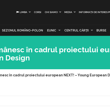
LIMBA
CORSI
CHI SIAMO
MEDIA
INFORMAȚII DE INTERES 
SEZONUL ROMÂNO-POLON
EUNIC
CENTRUL CĂRŢII
BURSE
mânesc în cadrul proiectului e
n Design
ânesc în cadrul proiectului european NEXT! – Young European 