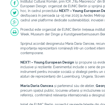
Institutul Cultural Român, prin ICR „Titu Maiorescu” din
European Design, organizat de EUNIC Berlin și sprijină 
hoc, în cadrul proiectului
NEXT! – Young European D
desfășoară în perioada 14–15 mai 2025 la Aedes Metropoli
cadrul unei platforme dedicate sustenabilității, inovației ș
Proiectul este organizat de EUNIC Berlin (rețeaua instit
Week, Museum der Dinge și Kunstgewerbemuseum Berl
Sprijinul acordat designerului Maria Daria Oancea, recuno
importanța reprezentării românești într-un context interna
contemporane.
NEXT! – Young European Design
își propune să evide
inclusive și reziliente. Evenimentul include o serie de p
instrument pentru inovație socială și strategii pentru un
alături de reprezentanți din Luxemburg, Ungaria, Slovenia,
Maria Daria Oancea
și partenerul său de atelier,
Geor
precum spațiul public, locuirea urbană și incluziunea soc
referință, confirmând relevanța internațională a desig
Inițiat de EUNIC Berlin, proiectul reunește talente din d