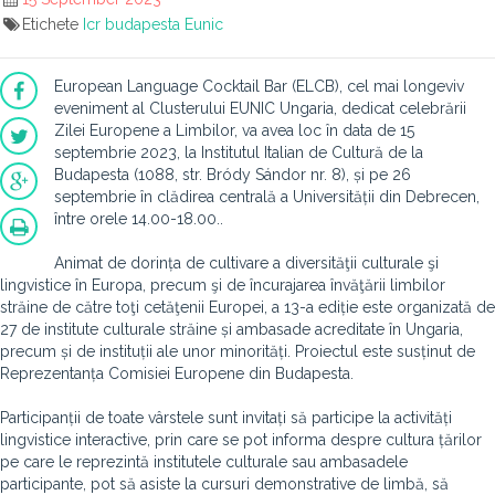
Etichete
Icr budapesta
Eunic
European Language Cocktail Bar (ELCB), cel mai longeviv
eveniment al Clusterului EUNIC Ungaria, dedicat celebrării
Zilei Europene a Limbilor, va avea loc în data de 15
septembrie 2023, la Institutul Italian de Cultură de la
Budapesta (1088, str. Bródy Sándor nr. 8), și pe 26
septembrie în clădirea centrală a Universității din Debrecen,
între orele 14.00-18.00..
Animat de dorința de cultivare a diversităţii culturale şi
lingvistice în Europa, precum şi de încurajarea învăţării limbilor
străine de către toţi cetăţenii Europei, a 13-a ediție este organizată de
27 de institute culturale străine și ambasade acreditate în Ungaria,
precum și de instituții ale unor minorități. Proiectul este susținut de
Reprezentanța Comisiei Europene din Budapesta.
Participanții de toate vârstele sunt invitați să participe la activități
lingvistice interactive, prin care se pot informa despre cultura țărilor
pe care le reprezintă institutele culturale sau ambasadele
participante, pot să asiste la cursuri demonstrative de limbă, să