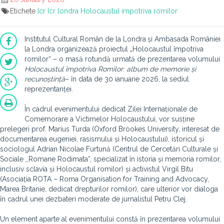
Etichete
Icr
Icr londra
Holocaustul impotriva romilor
Institutul Cultural Român de la Londra
și Ambasada României
la Londra organizează proiectul „Holocaustul împotriva
romilor“ – o masă rotundă urmată de prezentarea volumului
Holocaustul împotriva Romilor: album de memorie și
recunoștință
– în data de 30 ianuarie 2026, la sediul
reprezentanței.
În cadrul evenimentului
dedicat Zilei Internaționale de
Comemorare a Victimelor Holocaustului, vor susține
prelegeri prof. Marius Turda (Oxford Brookes University, interesat de
documentarea eugeniei, rasismului și Holocaustului), istoricul și
sociologul Adrian Nicolae Furtună (Centrul de Cercetări Culturale și
Sociale ,,Romane Rodimata“, specializat în istoria și memoria romilor,
inclusiv sclavia și Holocaustul romilor) și activistul Virgil Bitu
(Asociația ROTA – Roma Organisation for Training and Advocacy,
Marea Britanie, dedicat drepturilor romilor), care ulterior vor dialoga
în cadrul unei dezbateri moderate de jurnalistul Petru Clej.
Un element aparte al evenimentului constă în prezentarea volumului