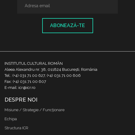
ABONEAZĂ-TE
INSTITUTUL CULTURAL ROMÂN
Aleea Alexandru nr. 38, 011824 București, România
Tel.: (+4) 031 71 00 627, (+4) 031 71 00 606
Fax: (+4) 031 71 00 607
E-mail: icr@icr.ro
DESPRE NOI
Misiune / Strategie / Funcţionare
Echipa
Structura ICR