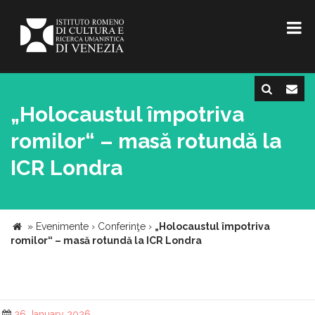
„Holocaustul împotriva
romilor“ – masă rotundă la
ICR Londra
»
Evenimente
›
Conferinţe
›
„Holocaustul împotriva
romilor“ – masă rotundă la ICR Londra
26 January 2026