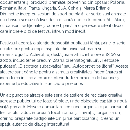
documentare și producții premiate, provenind din opt țări: Polonia,
România, Italia, Franța, Ungaria, SUA, Cehia și Marea Britanie.
Diminețile încep cu sesiuni de sport pe plajă, iar serile sunt animate
de dansuri și muzică live, de la o seară dedicată comunității tătare,
cu dansuri tradiționale și concert, până la o petrecere silent disco,
care încheie o zi de festival într-un mod inedit.
Festivalul acordă o atenție deosebită publicului tânăr, printr-o serie
de ateliere pentru copii inspirate din universul marin și
cinematografic. Activitățile, desfășurate zilnic între orele 18:00 și
20:00, includ teme precum „Starul cinematografului”, „Țestoase
pufoase”, „Discoteca subacvatică” sau „Autoportret pe litoral”. Aceste
ateliere sunt gândite pentru a stimula creativitatea, îndemânarea și
încrederea în sine a copiilor, oferindu-le momente de bucurie și
experiențe educative într-un cadru prietenos.
Un alt punct de atracție este seria de ateliere de reciclare creativă,
adresate publicului de toate vârstele, unde obiectele capătă o nouă
viață prin artă. Mesele comunitare tematice, organizate pe parcursul
festivalului, aduc împreună localnici, turiști, invitați și organizatori,
oferind preparate tradiționale din țările participante și creând un
spațiu autentic de dialog intercultural.