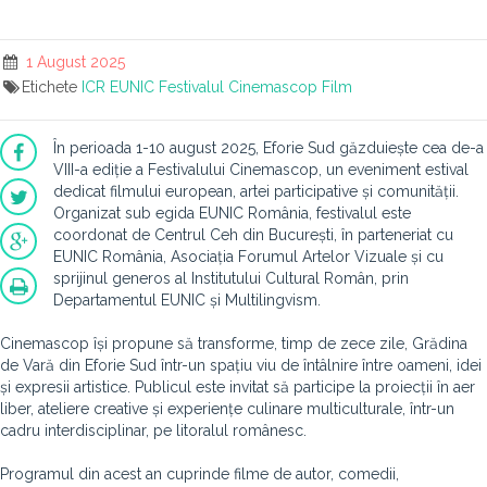
1 August 2025
Etichete
ICR
EUNIC
Festivalul Cinemascop
Film
În perioada 1-10 august 2025, Eforie Sud găzduiește cea de-a
VIII-a ediție a Festivalului Cinemascop, un eveniment estival
dedicat filmului european, artei participative și comunității.
Organizat sub egida EUNIC România, festivalul este
coordonat de Centrul Ceh din București, în parteneriat cu
EUNIC România, Asociația Forumul Artelor Vizuale și cu
sprijinul generos al Institutului Cultural Român, prin
Departamentul EUNIC și Multilingvism.
Cinemascop își propune să transforme, timp de zece zile, Grădina
de Vară din Eforie Sud într-un spațiu viu de întâlnire între oameni, idei
și expresii artistice. Publicul este invitat să participe la proiecții în aer
liber, ateliere creative și experiențe culinare multiculturale, într-un
cadru interdisciplinar, pe litoralul românesc.
Programul din acest an cuprinde filme de autor, comedii,