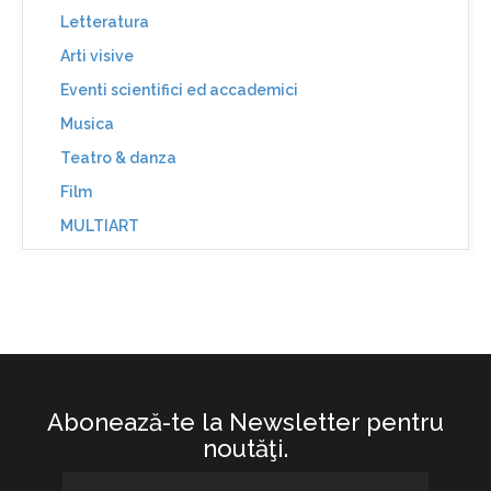
Letteratura
Arti visive
Eventi scientifici ed accademici
Musica
Teatro & danza
Film
MULTIART
Abonează-te la Newsletter pentru
noutăţi.