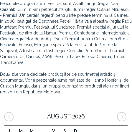
Peliculele programate în Festival sunt: Asfalt Tango (regia: Nae
Caranfil), Cum mi-am petrecut sfârşitul lumii (regia: Cătălin Mitulescu
- Premiul „Un certain regard" pentru interpretare feminină la Cannes,
în 2006, câştigat de Dorotheea Petre), Hârtia va fi albastră (regia: Radu
Muntean; Premiul Festivalului Sundance, Premiul special al juriului la
Festivalul de film de la Namur, Premiul Confederaţiei Internaţionale a
Cinematografelor de Artă şi Eseu, Premiul pentru Cel mai bun film la
Festivalul Eurasia, Menţiune specială la Festivalul de film de la
Sarajevo), A fost sau n-a fost (regia: Corneliu Porumboiu - Premiul
Caméra d'Or, Cannes, 2006, Premiul Label Europa Cinéma, Trofeul
Transilvania).
Două zile vor fi dedicate producţiilor de scurtmetraj artistic şi
documentar. Vor fi prezentate filme realizate de Hanno Hoefer şi de
Cristian Mungiu, dar şi un grupaj cuprinzând producţii ale unor tineri
regizori din Republica Moldova.
AUGUST 2026
L
M
M
J
V
S
D