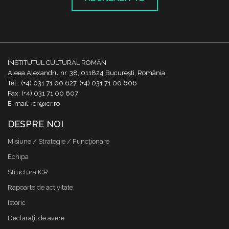
INSTITUTUL CULTURAL ROMÂN
Aleea Alexandru nr. 38, 011824 București, România
Tel.: (+4) 031 71 00 627, (+4) 031 71 00 606
Fax: (+4) 031 71 00 607
E-mail: icr@icr.ro
DESPRE NOI
Misiune / Strategie / Funcţionare
Echipa
Structura ICR
Rapoarte de activitate
Istoric
Declaraţii de avere