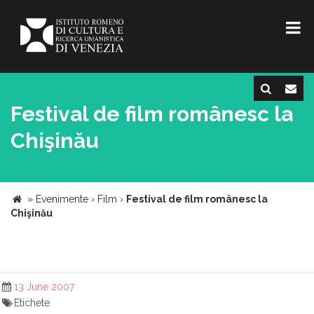
Festival de film românesc la
Chişinău
»
Evenimente
›
Film
›
Festival de film românesc la
Chişinău
13 June 2007
Etichete