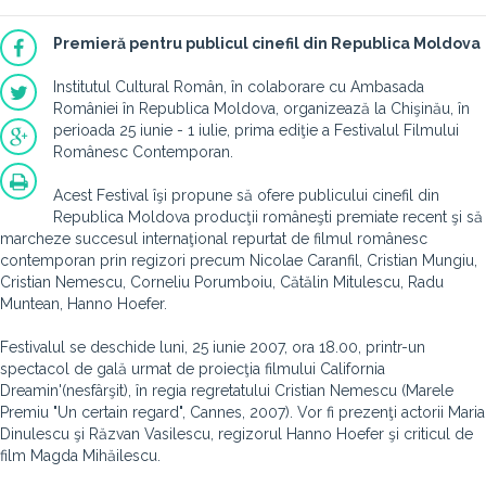
Premieră pentru publicul cinefil din Republica Moldova
Institutul Cultural Român, în colaborare cu Ambasada
României în Republica Moldova, organizează la Chişinău, în
perioada 25 iunie - 1 iulie, prima ediţie a Festivalul Filmului
Românesc Contemporan.
Acest Festival îşi propune să ofere publicului cinefil din
Republica Moldova producţii româneşti premiate recent şi să
marcheze succesul internaţional repurtat de filmul românesc
contemporan prin regizori precum Nicolae Caranfil, Cristian Mungiu,
Cristian Nemescu, Corneliu Porumboiu, Cătălin Mitulescu, Radu
Muntean, Hanno Hoefer.
Festivalul se deschide luni, 25 iunie 2007, ora 18.00, printr-un
spectacol de gală urmat de proiecţia filmului California
Dreamin'(nesfârşit), în regia regretatului Cristian Nemescu (Marele
Premiu "Un certain regard", Cannes, 2007). Vor fi prezenţi actorii Maria
Dinulescu şi Răzvan Vasilescu, regizorul Hanno Hoefer şi criticul de
film Magda Mihăilescu.