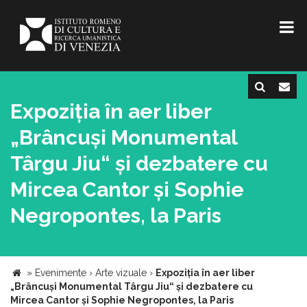
Expoziția în aer liber
„Brâncuși Monumental
Târgu Jiu“ și dezbatere cu
Mircea Cantor și Sophie
Negropontes, la Paris
»
Evenimente
›
Arte vizuale
›
Expoziția în aer liber
„Brâncuși Monumental Târgu Jiu“ și dezbatere cu
Mircea Cantor și Sophie Negropontes, la Paris