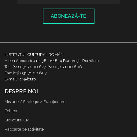
ABONEAZĂ-TE
INSTITUTUL CULTURAL ROMÂN
Aleea Alexandru nr. 38, 011824 București, România
Tel.: (+4) 031 71 00 627, (+4) 031 71 00 606
Fax: (+4) 031 71 00 607
E-mail: icr@icr.ro
DESPRE NOI
Misiune / Strategie / Funcţionare
Echipa
Structura ICR
Rapoarte de activitate