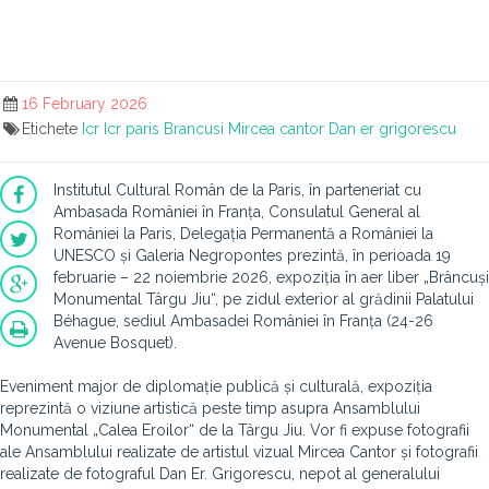
16 February 2026
Etichete
Icr
Icr paris
Brancusi
Mircea cantor
Dan er grigorescu
Institutul Cultural Român de la Paris, în parteneriat cu
Ambasada României în Franța, Consulatul General al
României la Paris, Delegația Permanentă a României la
UNESCO și Galeria Negropontes prezintă, în perioada 19
februarie – 22 noiembrie 2026, expoziția în aer liber „Brâncuși
Monumental Târgu Jiu“, pe zidul exterior al grădinii Palatului
Béhague, sediul Ambasadei României în Franța (24-26
Avenue Bosquet).
Eveniment major de diplomație publică și culturală, expoziția
reprezintă o viziune artistică peste timp asupra Ansamblului
Monumental „Calea Eroilor“ de la Târgu Jiu. Vor fi expuse fotografii
ale Ansamblului realizate de artistul vizual Mircea Cantor și fotografii
realizate de fotograful Dan Er. Grigorescu, nepot al generalului