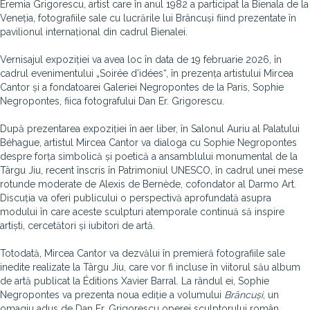
Eremia Grigorescu, artist care în anul 1982 a participat la Bienala de la
Veneția, fotografiile sale cu lucrările lui Brâncuși fiind prezentate în
pavilionul internațional din cadrul Bienalei.
Vernisajul expoziției va avea loc în data de 19 februarie 2026, în
cadrul evenimentului „Soirée d’idées“, în prezența artistului Mircea
Cantor și a fondatoarei Galeriei Negropontes de la Paris, Sophie
Negropontes, fiica fotografului Dan Er. Grigorescu.
După prezentarea expoziției în aer liber, în Salonul Auriu al Palatului
Béhague, artistul Mircea Cantor va dialoga cu Sophie Negropontes
despre forța simbolică și poetică a ansamblului monumental de la
Târgu Jiu, recent înscris în Patrimoniul UNESCO, în cadrul unei mese
rotunde moderate de Alexis de Bernède, cofondator al Darmo Art.
Discuția va oferi publicului o perspectivă aprofundată asupra
modului în care aceste sculpturi atemporale continuă să inspire
artiști, cercetători și iubitori de artă.
Totodată, Mircea Cantor va dezvălui în premieră fotografiile sale
inedite realizate la Târgu Jiu, care vor fi incluse în viitorul său album
de artă publicat la Éditions Xavier Barral. La rândul ei, Sophie
Negropontes va prezenta noua ediție a volumului
Brâncuși
, un
omagiu adus de Dan Er. Grigorescu operei sculptorului român,