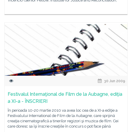
Vicencio (Senior Fellow, Institute for Justice and Reconciliation,
30 Jun 2009
Festivalul Internaţional de Film de la Aubagne, ediţia
a XI-a - ÎNSCRIERI
În perioada 10-20 martie 2010 va avea loc cea de a XI-a ediţie a
Festivalului International de Film de la Aubagne, care sprijină
creaţia cinematografică a tinerilor regizori şi muzica de film. Cei
care doresc sa îşi înscrie creaţiile în concurs o pot face până