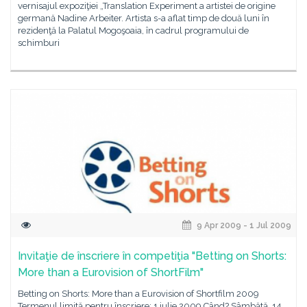
vernisajul expoziţiei „Translation Experiment a artistei de origine
germană Nadine Arbeiter. Artista s-a aflat timp de două luni în
rezidenţă la Palatul Mogoşoaia, în cadrul programului de
schimburi
9 Apr 2009 - 1 Jul 2009
Invitaţie de înscriere în competiţia "Betting on Shorts:
More than a Eurovision of ShortFilm"
Betting on Shorts: More than a Eurovision of Shortfilm 2009
Termenul limită pentru înscriere: 1 iulie 2009 Când? Sâmbătă, 14