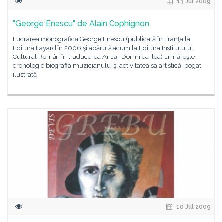
13 Jul 2009
"George Enescu" de Alain Cophignon
Lucrarea monografică George Enescu (publicată în Franţa la
Editura Fayard în 2006 şi apărută acum la Editura Institutului
Cultural Român în traducerea Ancăi-Domnica Ilea) urmăreşte
cronologic biografia muzicianului şi activitatea sa artistică, bogat
ilustrată
10 Jul 2009