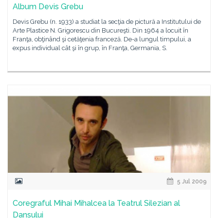
Album Devis Grebu
Devis Grebu (n. 1933) a studiat la secţia de pictură a Institutului de
Arte Plastice N. Grigorescu din Bucureşti. Din 1964 a locuit în
Franţa, obţinând şi cetăţenia franceză. De-a lungul timpului, a
expus individual cât şi în grup, în Franţa, Germania, S.
5 Jul 2009
Coregraful Mihai Mihalcea la Teatrul Silezian al
Dansului