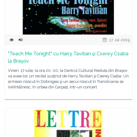
17 Jul 2009
"Teach Me Tonight" cu Harry Tavitian şi Cserey Csaba
la Braşov
Vineri, 17 iulie, la ora 20. 00, la Centrul Cultural Reduta din Braşov
va avea loc un recital susţinut de Harry Tavitian şi Cserey Csaba. Un
armean născut în Dobrogea şi un secui născut în Transilvania se
(re)întâlnesc, în urbea din Carpaţi, într-un concert