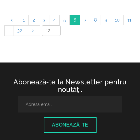
1
2
3
4
5
6
7
8
9
10
11
|
32
Abonează-te la Newsletter pentru
noutăţi.
ABONEAZĂ-TE