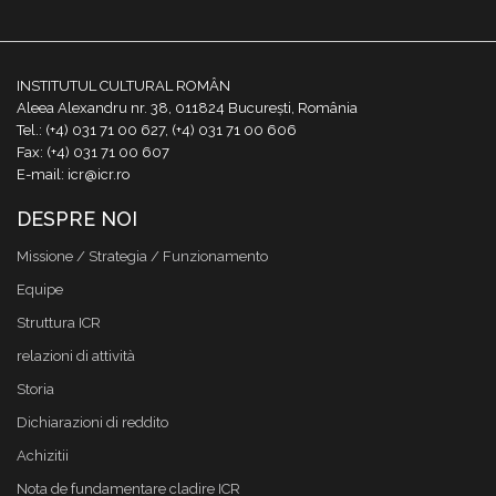
INSTITUTUL CULTURAL ROMÂN
Aleea Alexandru nr. 38, 011824 București, România
Tel.: (+4) 031 71 00 627, (+4) 031 71 00 606
Fax: (+4) 031 71 00 607
E-mail: icr@icr.ro
DESPRE NOI
Missione / Strategia / Funzionamento
Equipe
Struttura ICR
relazioni di attività
Storia
Dichiarazioni di reddito
Achizitii
Nota de fundamentare cladire ICR