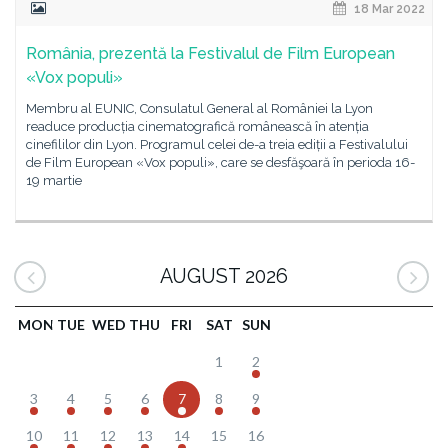
18 Mar 2022
România, prezentă la Festivalul de Film European
«Vox populi»
Membru al EUNIC, Consulatul General al României la Lyon
readuce producția cinematografică românească în atenția
cinefililor din Lyon. Programul celei de-a treia ediții a Festivalului
de Film European «Vox populi», care se desfăşoară în perioda 16-
19 martie
AUGUST 2026
MON
TUE
WED
THU
FRI
SAT
SUN
1
2
3
4
5
6
7
8
9
10
11
12
13
14
15
16