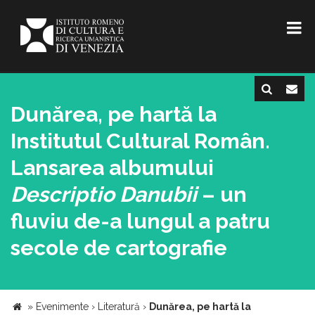
Dunărea, pe hartă la
Institutul Cultural Român.
Lansarea albumului
Descriptio Danubii
– un
fluviu de-a lungul a patru
secole de cartografie
»
Evenimente
›
Literatură
›
Dunărea, pe hartă la