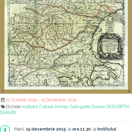
15 October 2015 - 15 December 2015
Etichete
Institutul Cultural Roman
Cartografie
Dunare
DESCRIPTIO
DANUBII
Marți,
15 decembrie 2015
, la
ora 11.30
, la
Institutul