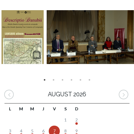
AUGUST 2026
L
M
M
J
V
S
D
1
2
3
4
5
6
7
8
9