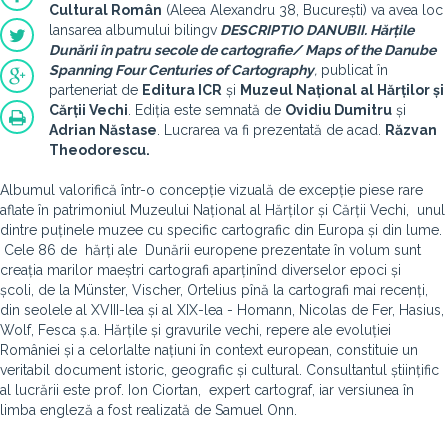
Cultural Român
(Aleea Alexandru 38, București) va avea loc
lansarea albumului bilingv
DESCRIPTIO DANUBII. Hărțile
Dunării în patru secole de cartografie/ Maps of the Danube
Spanning Four Centuries of Cartography
,
publicat în
parteneriat de
Editura ICR
și
Muzeul Național al Hărților și
Cărții Vechi
. Ediția este semnată de
Ovidiu Dumitru
și
Adrian Năstase
. Lucrarea va fi prezentată de acad.
Răzvan
Theodorescu.
Albumul valorifică într-o concepție vizuală de excepție piese rare
aflate în patrimoniul Muzeului Național al Hărților și Cărții Vechi, unul
dintre puținele muzee cu specific cartografic din Europa și din lume.
Cele 86 de hărți ale Dunării europene prezentate în volum sunt
creația marilor maeștri cartografi aparținînd diverselor epoci și
școli, de la Münster, Vischer, Ortelius pînă la cartografi mai recenți,
din seolele al XVIII-lea și al XIX-lea - Homann, Nicolas de Fer, Hasius,
Wolf, Fesca ș.a. Hărțile și gravurile vechi, repere ale evoluției
României și a celorlalte națiuni în context european, constituie un
veritabil document istoric, geografic și cultural.
Consultantul științific
al lucrării este prof. Ion Ciortan, expert cartograf, iar versiunea în
limba engleză a fost realizată de Samuel Onn.