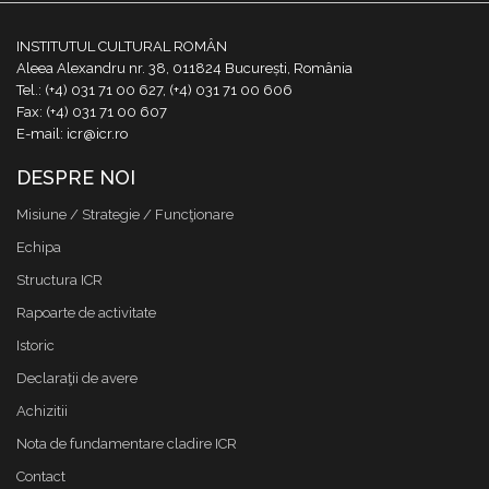
INSTITUTUL CULTURAL ROMÂN
Aleea Alexandru nr. 38, 011824 București, România
Tel.: (+4) 031 71 00 627, (+4) 031 71 00 606
Fax: (+4) 031 71 00 607
E-mail: icr@icr.ro
DESPRE NOI
Misiune / Strategie / Funcţionare
Echipa
Structura ICR
Rapoarte de activitate
Istoric
Declaraţii de avere
Achizitii
Nota de fundamentare cladire ICR
Contact