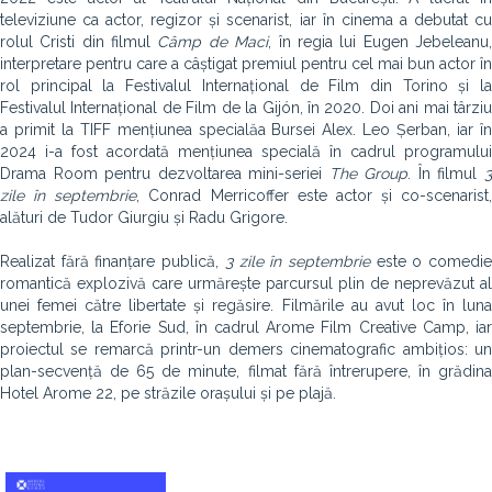
televiziune ca actor, regizor și scenarist, iar în cinema a debutat cu
rolul Cristi din filmul
Câmp de Maci
, în regia lui Eugen Jebeleanu
interpretare pentru care a câștigat premiul pentru cel mai bun actor în
rol principal la Festivalul Internațional de Film din Torino și la
Festivalul Internațional de Film de la Gijón, în 2020. Doi ani mai târziu
a primit la TIFF mențiunea specialăa Bursei Alex. Leo Șerban, iar în
2024 i-a fost acordată mențiunea specială în cadrul programului
Drama Room pentru dezvoltarea mini-seriei
The Group
. În filmul
zile în septembrie
, Conrad Merricoffer este actor și co-scenarist,
alături de Tudor Giurgiu și Radu Grigore.
Realizat fără finanțare publică,
3 zile în septembrie
este o comedi
romantică explozivă care urmărește parcursul plin de neprevăzut al
unei femei către libertate și regăsire. Filmările au avut loc în luna
septembrie, la Eforie Sud, în cadrul Arome Film Creative Camp, iar
proiectul se remarcă printr-un demers cinematografic ambițios: un
plan-secvență de 65 de minute, filmat fără întrerupere, în grădina
Hotel Arome 22, pe străzile orașului și pe plajă.