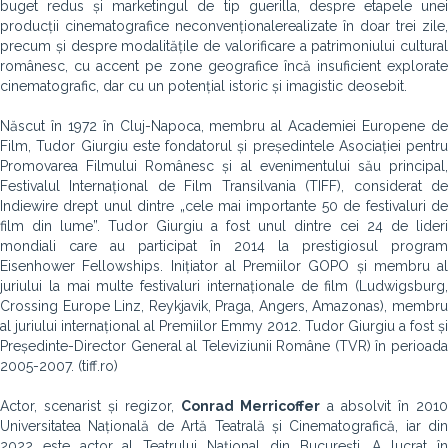
buget redus și marketingul de tip guerilla, despre etapele unei
producții cinematografice neconvenționalerealizate în doar trei zile,
precum și despre modalitățile de valorificare a patrimoniului cultural
românesc, cu accent pe zone geografice încă insuficient explorate
cinematografic, dar cu un potențial istoric și imagistic deosebit.
Născut în 1972 în Cluj-Napoca, membru al Academiei Europene de
Film, Tudor Giurgiu este fondatorul și președintele Asociației pentru
Promovarea Filmului Românesc și al evenimentului său principal,
Festivalul Internațional de Film Transilvania (TIFF), considerat de
Indiewire drept unul dintre „cele mai importante 50 de festivaluri de
film din lume”. Tudor Giurgiu a fost unul dintre cei 24 de lideri
mondiali care au participat în 2014 la prestigiosul program
Eisenhower Fellowships. Inițiator al Premiilor GOPO și membru al
juriului la mai multe festivaluri internaționale de film (Ludwigsburg,
Crossing Europe Linz, Reykjavik, Praga, Angers, Amazonas), membru
al juriului internațional al Premiilor Emmy 2012. Tudor Giurgiu a fost și
Președinte-Director General al Televiziunii Române (TVR) în perioada
2005-2007. (tiff.ro)
Actor, scenarist și regizor,
Conrad Merricoffer
a absolvit în 2010
Universitatea Națională de Artă Teatrală și Cinematografică, iar din
2022 este actor al Teatrului Național din București. A lucrat în