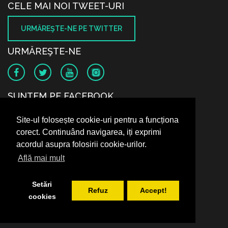
CELE MAI NOI TWEET-URI
URMĂREŞTE-NE PE TWITTER
URMĂREŞTE-NE
SUNTEM PE FACEBOOK
Site-ul folosește cookie-uri pentru a funcționa
corect. Continuând navigarea, iți exprimi
acordul asupra folosirii cookie-urilor.
Află mai mult
Setări
Refuz
Accept!
cookies