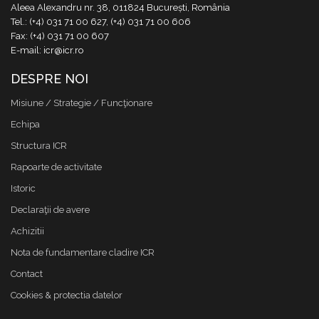
Aleea Alexandru nr. 38, 011824 București, România
Tel.: (+4) 031 71 00 627, (+4) 031 71 00 606
Fax: (+4) 031 71 00 607
E-mail: icr@icr.ro
DESPRE NOI
Misiune / Strategie / Funcţionare
Echipa
Structura ICR
Rapoarte de activitate
Istoric
Declaraţii de avere
Achizitii
Nota de fundamentare cladire ICR
Contact
Cookies & protectia datelor