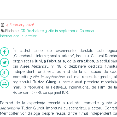
4 February 2026
Etichete
ICR
Dezbatere
3 zile în septembrie
Calendarul
internațional al artelor
În cadrul seriei de evenimente derulate sub egida
„Calendarului internațional al artelor”, Institutul Cultural Român
organizează
luni, 9 februarie,
de la
ora 18:00
, la sediul să
din Aleea Alexandru nr. 38, o dezbatere dedicată filmului
independent românesc, pornind de la un studiu de caz:
comedia
3 zile în septembrie
, cel mai recent lungmetraj a
regizorului
Tudor Giurgiu
, care a avut premiera mondial
marți, 3 februarie, la Festivalul Internațional de Film de la
Rotterdam (IFFR), cu sprijinul ICR.
Pornind de la experiența recentă a realizării comediei
3 zile î
septembrie
, Tudor Giurgiu împreună cu scenaristul și actorul Conrad
Merricoffer vor dialoga despre relația dintre filmul independent cu