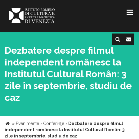
Dezbatere despre filmul
independent românesc la
Institutul Cultural Român: 3
zile în septembrie, studiu de
caz
»
Evenimente
›
Conferinţe
›
Dezbatere despre filmul
independent românesc la Institutul Cultural Român: 3
zile în septembrie, studiu de caz