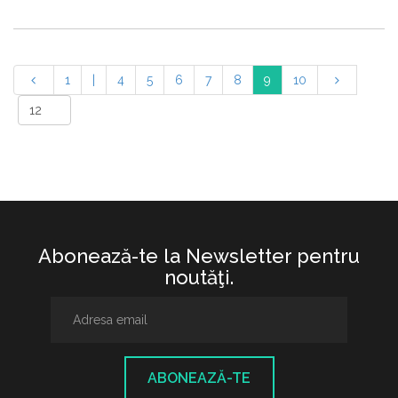
1
|
4
5
6
7
8
9
10
Abonează-te la Newsletter pentru
noutăţi.
ABONEAZĂ-TE