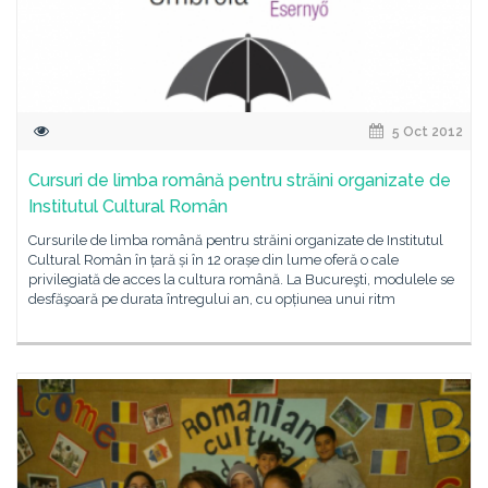
5 Oct 2012
Cursuri de limba română pentru străini organizate de
Institutul Cultural Român
Cursurile de limba română pentru străini organizate de Institutul
Cultural Român în țară și în 12 orașe din lume oferă o cale
privilegiată de acces la cultura română. La Bucureşti, modulele se
desfăşoară pe durata întregului an, cu opțiunea unui ritm