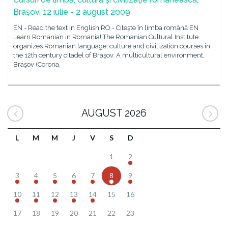
Braşov, 12 iulie - 2 august 2009
EN - Read the text in English RO - Citeşte în limba română EN
Learn Romanian in Romania! The Romanian Cultural Institute
organizes Romanian language, culture and civilization courses in
the 12th century citadel of Braşov. A multicultural environment,
Braşov (Corona,
AUGUST 2026
L
M
M
J
V
S
D
1
2
3
4
5
6
7
8
9
10
11
12
13
14
15
16
17
18
19
20
21
22
23