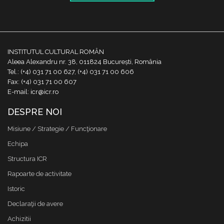
INSTITUTUL CULTURAL ROMÂN
Aleea Alexandru nr. 38, 011824 București, România
Tel.: (+4) 031 71 00 627, (+4) 031 71 00 606
Fax: (+4) 031 71 00 607
E-mail: icr@icr.ro
DESPRE NOI
Misiune / Strategie / Funcţionare
Echipa
Structura ICR
Rapoarte de activitate
Istoric
Declaraţii de avere
Achizitii