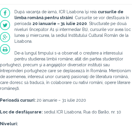
După vacanţa de iarnă, ICR Lisabona îşi reia
cursurile de
limba română pentru străini
. Cursurile se vor desfășura în
perioada
20 ianuarie – 31 iulie 2020
. Structurate pe două
niveluri (începător A1 și intermediar B1), cursurile vor avea loc
lunea și miercurea, la sediul Institutului Cultural Român de la
Lisabona.
De-a lungul timpului s-a observat o creștere a interesului
pentru studierea limbii române, atât din partea studenților
portughezi, precum şi a angajaţilor diverselor instituții sau
întreprinderi portugheze care se deplasează în România. Menționăm
de asemenea, interesul unor cursanţi pasionaţi de literatura română,
care doresc să traducă, în colaborare cu nativi români, opere literare
româneşti.
Perioadă cursuri:
20 ianuarie – 31 iulie 2020
Loc de desfăşurare:
sediul ICR Lisabona, Rua do Barão, nr. 10
Niveluri: