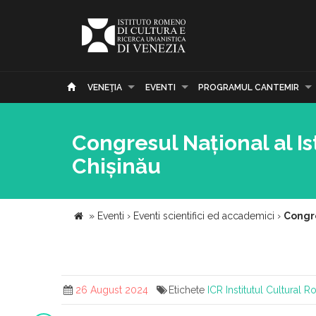
VENEŢIA
EVENTI
PROGRAMUL CANTEMIR
Congresul Național al Is
Chișinău
»
Eventi
›
Eventi scientifici ed accademici
›
Congre
26 August 2024
Etichete
ICR
Institutul Cultural 