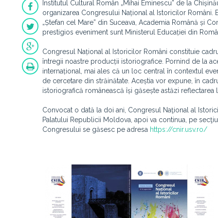
Institutul Cultural Român „Mihai Eminescu” de la Chișinău,
organizarea Congresului Național al Istoricilor Români. E
„Ștefan cel Mare” din Suceava, Academia Română și Comitet
prestigios eveniment sunt Ministerul Educației din Român
Congresul Național al Istoricilor Români constituie cadr
întregii noastre producții istoriografice. Pornind de la a
internațional, mai ales că un loc central în contextul even
de cercetare din străinătate. Aceștia vor expune, în cadr
istoriografică românească își găsește astăzi reflectarea 
Convocat o dată la doi ani, Congresul Naţional al Istorici
Palatului Republicii Moldova, apoi va continua, pe secţiuni
Congresului se găsesc pe adresa
https://cnir.usv.ro/