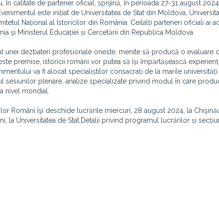
 în calitate de partener oficial, sprijină, în perioada 27-31 august 2024
venimentul este inițiat de Universitatea de Stat din Moldova, Universit
ul Național al Istoricilor din România. Ceilalți parteneri oficiali ai a
ia și Ministerul Educației și Cercetării din Republica Moldova.
ul unei dezbateri profesionale oneste, menite să producă o evaluare cr
ceste premise, istoricii români vor putea să își împărtășească experienț
imentului va fi alocat specialiștilor consacrați de la marile universități
ul sesiunilor plenare, analize specializate privind modul în care produ
la nivel mondial.
lor Români îşi deschide lucrările miercuri, 28 august 2024, la Chişinău,
, la Universitatea de Stat.Detalii privind programul lucrărilor și secțiu