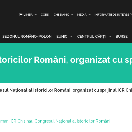
LIMBA
CORSI
CHI SIAMO
MEDIA
INFORMAȚII DE INTERES 
SEZONUL ROMÂNO-POLON
EUNIC
CENTRUL CĂRŢII
BURSE
toricilor Români, organizat cu sp
sul Național al Istoricilor Români, organizat cu sprijinul ICR Ch
Roman
ICR Chisinau
Congresul Național al Istoricilor Români