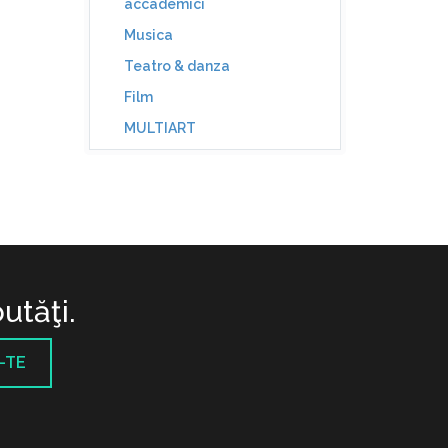
accademici
Musica
Teatro & danza
Film
MULTIART
utăţi.
-TE