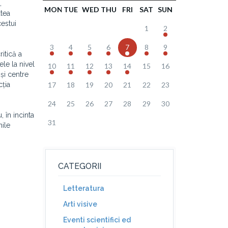
,
MON
TUE
WED
THU
FRI
SAT
SUN
atea
cestui
1
2
3
4
5
6
7
8
9
itică a
ele la nivel
10
11
12
13
14
15
16
 și centre
cția
17
18
19
20
21
22
23
24
25
26
27
28
29
30
 în incinta
31
nile
CATEGORII
Letteratura
Arti visive
Eventi scientifici ed