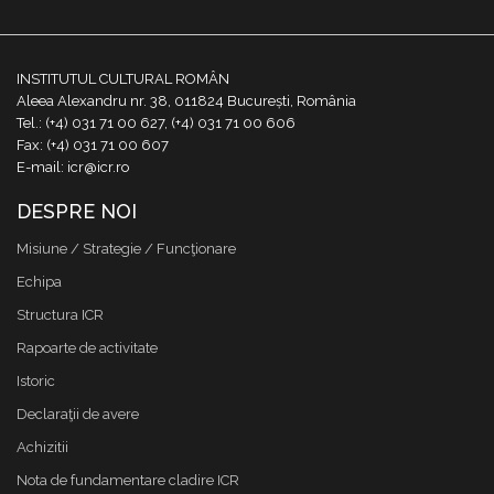
INSTITUTUL CULTURAL ROMÂN
Aleea Alexandru nr. 38, 011824 București, România
Tel.: (+4) 031 71 00 627, (+4) 031 71 00 606
Fax: (+4) 031 71 00 607
E-mail: icr@icr.ro
DESPRE NOI
Misiune / Strategie / Funcţionare
Echipa
Structura ICR
Rapoarte de activitate
Istoric
Declaraţii de avere
Achizitii
Nota de fundamentare cladire ICR