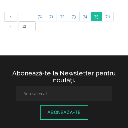
1
|
70
71
72
73
74
75
76
Abonează-te la Newsletter pentru
noutăţi.
ABONEAZĂ-TE