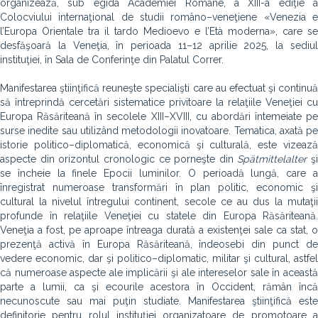
organizează, sub egida Academiei Române, a XIII-a ediţie a
Colocviului internaţional de studii româno–veneţiene «Venezia e
l’Europa Orientale tra il tardo Medioevo e l’Età moderna», care se
desfăşoară la Veneţia, în perioada 11–12 aprilie 2025, la sediul
instituţiei, în Sala de Conferinţe din Palatul Correr.
Manifestarea ştiinţifică reuneşte specialişti care au efectuat şi continuă
să întreprindă cercetări sistematice privitoare la relaţiile Veneţiei cu
Europa Răsăriteană în secolele XIII–XVIII, cu abordări întemeiate pe
surse inedite sau utilizând metodologii inovatoare. Tematica, axată pe
istorie politico–diplomatică, economică şi culturală, este vizează
aspecte din orizontul cronologic ce porneşte din
Spätmittelalter
şi
se încheie la finele Epocii luminilor. O perioadă lungă, care a
înregistrat numeroase transformări în plan politic, economic şi
cultural la nivelul întregului continent, secole ce au dus la mutaţii
profunde în relaţiile Veneţiei cu statele din Europa Răsăriteană.
Veneţia a fost, pe aproape întreaga durată a existenţei sale ca stat, o
prezenţă activă în Europa Răsăriteană, îndeosebi din punct de
vedere economic, dar şi politico–diplomatic, militar şi cultural, astfel
că numeroase aspecte ale implicării şi ale intereselor sale în această
parte a lumii, ca şi ecourile acestora în Occident, rămân încă
necunoscute sau mai puţin studiate. Manifestarea ştiinţifică este
definitorie pentru rolul instituţiei organizatoare de promotoare a