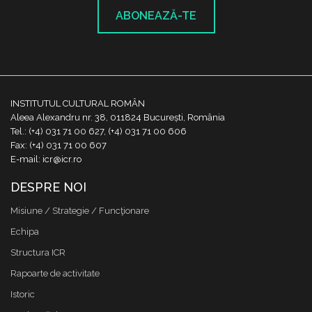
ABONEAZĂ-TE
INSTITUTUL CULTURAL ROMÂN
Aleea Alexandru nr. 38, 011824 București, România
Tel.: (+4) 031 71 00 627, (+4) 031 71 00 606
Fax: (+4) 031 71 00 607
E-mail: icr@icr.ro
DESPRE NOI
Misiune / Strategie / Funcţionare
Echipa
Structura ICR
Rapoarte de activitate
Istoric