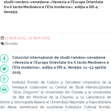
studii româno–veneţiene «Venezia e l’Europa Orientale
tra il tardo Medioevo e l’Età moderna», ediţia a XIII-a,
Veneţia
11 April 2025 - 12 April 2025
Etichete
Colocviul
internaţional
de
studii
româno–veneţiene
«Venezia
e
l’Europa
Orientale
tra
il
tardo
Medioevo
e
l’Età
moderna»,
ediţia
a
XIII-a,
Veneţia,
11–12
aprilie
2025
Institutul Român de Cultură şi Cercetare Umanistică de la
Veneţia,în colaborare cu Centrul de Studii Interdisciplinare
“Silviu Dragomir” al Universităţii din Oradea şi al Universităţii
de Stat din Moldova de la Chişinău şi cu Laboratorul de
Istorie şi Istoriografie Italiană al Universităţii Naţionale şi Kapodistriane
din Atena, beneficiind de susţinerea Institutului Cultural Român,