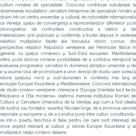
culturii române de specialitate. Colocviul contribuie substanţial la
diseminarea rezultatelor cercetării întreprinse de specialiştii români şi
străini într-un centru universitar şi cultural de notorietate internaţională
ca Veneţia, spaţiu de convergenţă a reprezentanţilor diferitelor şcoli
istoriografice, de confruntare constructivă a ideilor şi de
materializare, prin publicaţii şi conferinţe, a trudei depuse în vederea
reliefării multiplelor faţete ale trecutului istoric comun, din
perspectiva relaţiilor Republicii veneţiene, ale Peninsulei Italice în
general, cu spaţiul românesc şi Sud–Estul european. Manifestarea
oferă şcolii istorice române posibilitatea de a contribui nemijlocit la
evaluarea progreselor cercetării în domeniul ştiinţelor umaniste şi de
a-şi asuma rolul de promotoare a unor direcţii de studiu care vizează
istoria spaţiului nord şi sud-dunărean în contextul mai larg al
evoluţiei Europei Răsăritene şi Mediteraneene. Colocviul internaţional
de studii româno–veneţiene «Venezia e l’Europa Orientale tra il tardo
Medioevo e l’Età moderna» reafirmă menirea Institutului Român de
Cultură şi Cercetare Umanistică de la Veneţia, aşa cum a fost ideată
de ilustrul său fondator, savantul Nicolae Iorga, de a promova valorile
naţionale şi europene şi de a construi punţi între culturi, constituindu-
se într-o poartă deschisă în Italia pentru cei care sunt interesaţi de
orice aspect relevant al culturii şi istoriei Europei Răsăritene şi al
multiplelor relaţii româno–italiene.