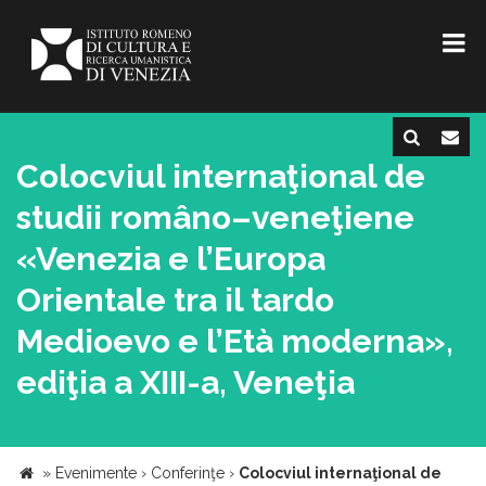
Colocviul internaţional de
studii româno–veneţiene
«Venezia e l’Europa
Orientale tra il tardo
Medioevo e l’Età moderna»,
ediţia a XIII-a, Veneţia
»
Evenimente
›
Conferinţe
›
Colocviul internaţional de