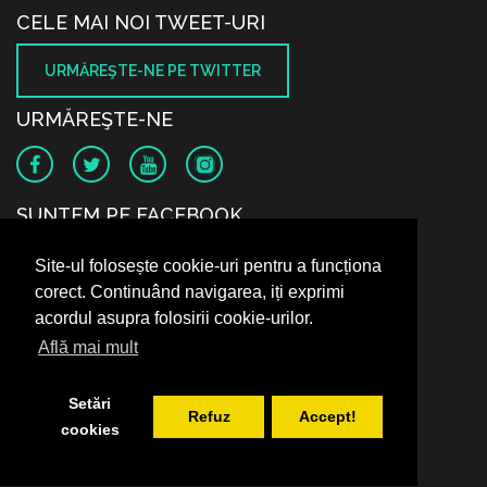
CELE MAI NOI TWEET-URI
URMĂREŞTE-NE PE TWITTER
URMĂREŞTE-NE
SUNTEM PE FACEBOOK
Site-ul folosește cookie-uri pentru a funcționa
corect. Continuând navigarea, iți exprimi
acordul asupra folosirii cookie-urilor.
Află mai mult
Setări
Refuz
Accept!
cookies