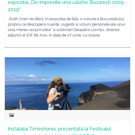
expoziția „Din impresiile unui călător. București 2009-
2019"
„Ruth Oren ne oferă, în expoziția de față, o viziune a Bucureștiului
propriu ce descoperă nuanțe, sugestii și viziuni personale ale unui
oraș mereu surprinzător”,a subliniat Cleopatra Lorințiu, director
adjunct al ICR Tel Aviv, în data de 27 iunie, cu ocazia
Instalația Timeshores, prezentată la Festivalul