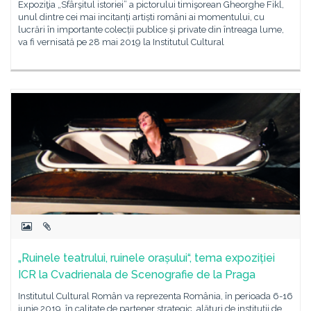
Expoziţia „Sfârşitul istoriei” a pictorului timişorean Gheorghe Fikl,
unul dintre cei mai incitanți artiști români ai momentului, cu
lucrări în importante colecții publice și private din întreaga lume,
va fi vernisată pe 28 mai 2019 la Institutul Cultural
„Ruinele teatrului, ruinele orașului“, tema expoziției
ICR la Cvadrienala de Scenografie de la Praga
Institutul Cultural Român va reprezenta România, în perioada 6-16
iunie 2019, în calitate de partener strategic, alături de instituţii de