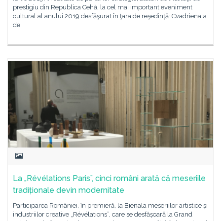
prestigiu din Republica Cehă, la cel mai important eveniment
cultural al anului 2019 desfăşurat în ţara de reşedință: Cvadrienala
de
La „Révélations Paris”, cinci români arată că meseriile
tradiționale devin modernitate
Participarea României, în premieră, la Bienala meseriilor artistice și
industriilor creative „Révélations”, care se desfășoară la Grand