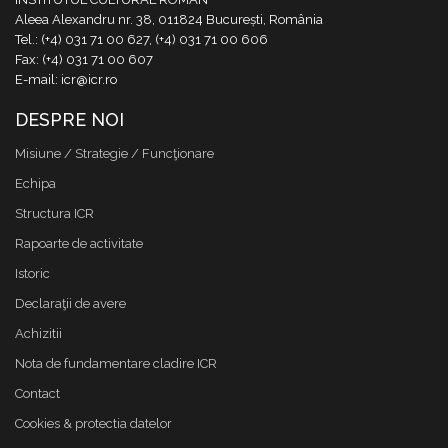
Aleea Alexandru nr. 38, 011824 București, România
Tel.: (+4) 031 71 00 627, (+4) 031 71 00 606
Fax: (+4) 031 71 00 607
E-mail: icr@icr.ro
DESPRE NOI
Misiune / Strategie / Funcţionare
Echipa
Structura ICR
Rapoarte de activitate
Istoric
Declaraţii de avere
Achizitii
Nota de fundamentare cladire ICR
Contact
Cookies & protectia datelor