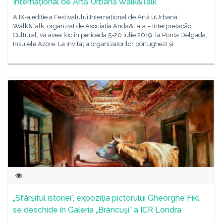
Internațional de Artă Urbană Walk&Talk
A IX-a ediție a Festivalului Internațional de Artă uUrbană
Walk&Talk, organizat de Asociația Anda&Fala – Interpretação
Cultural, va avea loc în perioada 5-20 iulie 2019 la Ponta Delgada,
Insulele Azore. La invitația organizatorilor portughezi și
„Sfârşitul istoriei”, expoziţia pictorului Gheorghe Fikl,
se deschide în Galeria „Brâncuşi” a ICR Londra