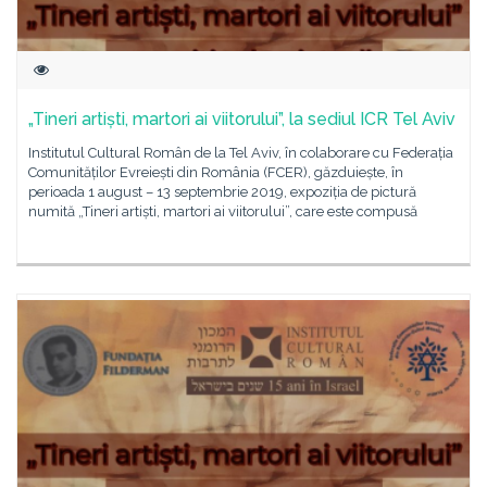
„Tineri artiști, martori ai viitorului”, la sediul ICR Tel Aviv
Institutul Cultural Român de la Tel Aviv, în colaborare cu Federația
Comunităților Evreiești din România (FCER), găzduiește, în
perioada 1 august – 13 septembrie 2019, expoziția de pictură
numită „Tineri artiști, martori ai viitorului”, care este compusă