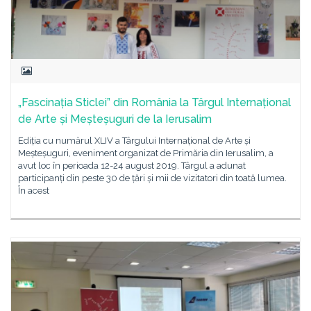
„Fascinația Sticlei” din România la Târgul Internațional
de Arte și Meșteșuguri de la Ierusalim
Ediția cu numărul XLIV a Târgului Internațional de Arte și
Meșteșuguri, eveniment organizat de Primăria din Ierusalim, a
avut loc în perioada 12-24 august 2019. Târgul a adunat
participanți din peste 30 de țări și mii de vizitatori din toată lumea.
În acest