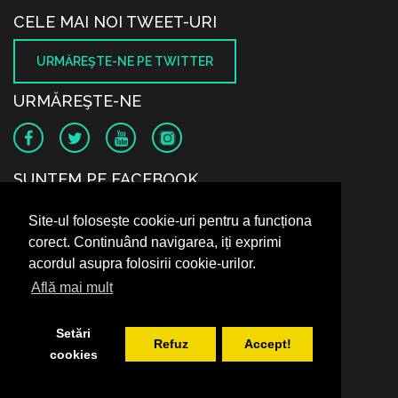
CELE MAI NOI TWEET-URI
URMĂREŞTE-NE PE TWITTER
URMĂREŞTE-NE
SUNTEM PE FACEBOOK
Site-ul folosește cookie-uri pentru a funcționa
corect. Continuând navigarea, iți exprimi
acordul asupra folosirii cookie-urilor.
Află mai mult
Setări
Refuz
Accept!
cookies