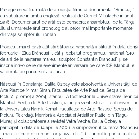
Prelegerea va fi urmată de proiecția filmului documentar "Brâncuși"
cu subtitrare în limba engleză, realizat de Cornel Mihalache în anul
1996. Documentarul de artă este consacrat ansamblului de la Târgu
Jiu și urmărește firul cronologic al celor mai importante momente
din viața sculptorului român.
Proiectul marchează atât sărbătoarea națională instituită în data de 19
februarie - Ziua Brâncuși -, cât și debutul programului național "140
de ani de la nașterea marelui sculptor Constantin Brancuși" și se
înscrie într-o serie de evenimente aniversare pe care ICR Istanbul le
va derula pe parcursul acesui an.
Născută în Constanţa, Dalila Özbay este absolventă a Universitǎţii de
Arte Plastice Mimar Sinan, Facultatea de Arte Plastice, Secţia de
Picturǎ, promoţia 2004, Istanbul. A fost lector la Universitatea Tehnicǎ
İstanbul, Secţia de Arte Plastice, iar în prezent este asistent universitar
la Universitatea Namık Kemal, Facultatea de Arte Plastice, Secţia de
Picturǎ, Tekirdağ. Membră a Asociației Artiștilor Platici din Târgu-
Mureș și colaboratoare a revistei Vatra Veche, Dalila Özbay a
participat în data de 14 aprilie 2006 la simpozionul cu tema "Brâncuși
- marele sculptor român" organizat de ICR Istanbul în parteneriat cu