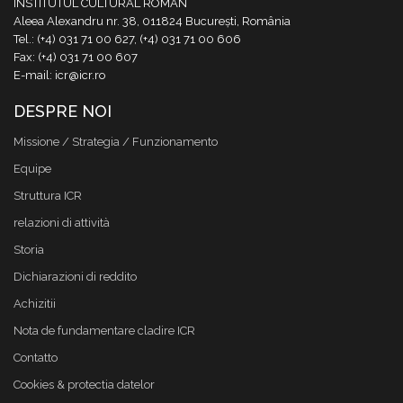
INSTITUTUL CULTURAL ROMÂN
Aleea Alexandru nr. 38, 011824 București, România
Tel.: (+4) 031 71 00 627, (+4) 031 71 00 606
Fax: (+4) 031 71 00 607
E-mail: icr@icr.ro
DESPRE NOI
Missione / Strategia / Funzionamento
Equipe
Struttura ICR
relazioni di attività
Storia
Dichiarazioni di reddito
Achizitii
Nota de fundamentare cladire ICR
Contatto
Cookies & protectia datelor