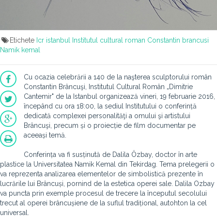
Etichete
Icr istanbul
Institutul cultural roman
Constantin brancusi
Namik kemal
Cu ocazia celebrării a 140 de la naşterea sculptorului român
Constantin Brâncuşi, Institutul Cultural Român „Dimitrie
Cantemir" de la Istanbul organizează vineri, 19 februarie 2016,
începând cu ora 18:00, la sediul Institutului o conferință
dedicată complexei personalităţi a omului şi artistului
Brâncuşi, precum și o proiecție de film documentar pe
aceeași temă.
Conferința va fi susținută de Dalila Özbay, doctor în arte
plastice la Universitatea Namik Kemal din Tekirdag. Tema prelegerii o
va reprezenta analizarea elementelor de simbolistică prezente în
lucrările lui Brâncuși, pornind de la estetica operei sale. Dalila Ozbay
va puncta prin exemple procesul de trecere la începutul secolului
trecut al operei brâncușiene de la suflul tradițional, autohton la cel
universal.