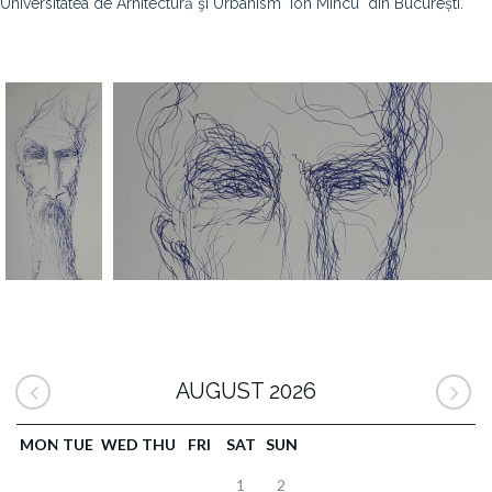
Universitatea de Arhitectură şi Urbanism "Ion Mincu" din București.
AUGUST 2026
MON
TUE
WED
THU
FRI
SAT
SUN
1
2