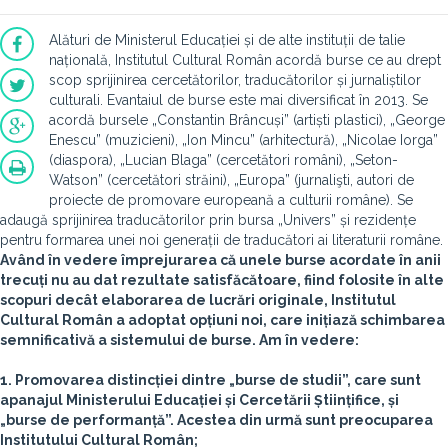
Alături de Ministerul Educației și de alte instituții de talie
națională, Institutul Cultural Român acordă burse ce au drept
scop sprijinirea cercetătorilor, traducătorilor și jurnaliștilor
culturali. Evantaiul de burse este mai diversificat în 2013. Se
acordă bursele „Constantin Brâncuși” (artiști plastici), „George
Enescu” (muzicieni), „Ion Mincu” (arhitectură), „Nicolae Iorga”
(diaspora), „Lucian Blaga” (cercetători români), „Seton-
Watson” (cercetători străini), „Europa” (jurnalişti, autori de
proiecte de promovare europeană a culturii române). Se
adaugă sprijinirea traducătorilor prin bursa „Univers” și rezidențe
pentru formarea unei noi generații de traducători ai literaturii române.
Având în vedere împrejurarea că unele burse acordate în anii
trecuți nu au dat rezultate satisfăcătoare, fiind folosite în alte
scopuri decât elaborarea de lucrări originale, Institutul
Cultural Român a adoptat opțiuni noi, care inițiază schimbarea
semnificativă a sistemului de burse. Am în vedere:
1. Promovarea distincției dintre „burse de studii”, care sunt
apanajul Ministerului Educației și Cercetării Științifice, și
„burse de performanță”. Acestea din urmă sunt preocuparea
Institutului Cultural Român;