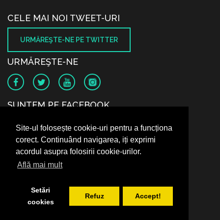
CELE MAI NOI TWEET-URI
URMĂREŞTE-NE PE TWITTER
URMĂREŞTE-NE
SUNTEM PE FACEBOOK
Site-ul folosește cookie-uri pentru a funcționa
corect. Continuând navigarea, iți exprimi
acordul asupra folosirii cookie-urilor.
Află mai mult
Setări
Refuz
Accept!
cookies