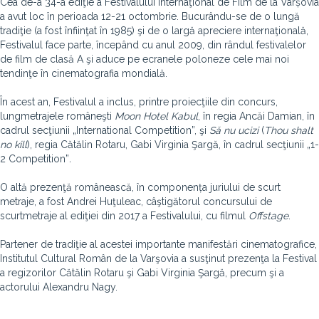
Cea de-a 34-a ediţie a Festivalului Internaţional de Film de la Varșovia
a avut loc în perioada 12-21 octombrie. Bucurându-se de o lungă
tradiţie (a fost înfiinţat în 1985) şi de o largă apreciere internaţională,
Festivalul face parte, începând cu anul 2009, din rândul festivalelor
de film de clasă A şi aduce pe ecranele poloneze cele mai noi
tendinţe în cinematografia mondială.
În acest an, Festivalul a inclus, printre proiecţiile din concurs,
lungmetrajele româneşti
Moon Hotel Kabul
, în regia Ancăi Damian, în
cadrul secţiunii „International Competition”, şi
Să nu ucizi
(
Thou shalt
no kill
), regia Cătălin Rotaru, Gabi Virginia Şargă, în cadrul secţiunii „1-
2 Competition”
.
O altă prezenţă românească, în componența juriului de scurt
metraje, a fost Andrei Huţuleac, câştigătorul concursului de
scurtmetraje al ediţiei din 2017 a Festivalului, cu filmul
Offstage
.
Partener de tradiţie al acestei importante manifestări cinematografice,
Institutul Cultural Român de la Varşovia a susţinut prezenţa la Festival
a regizorilor Cătălin Rotaru şi Gabi Virginia Şargă, precum şi a
actorului Alexandru Nagy.