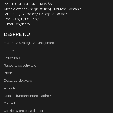
INSTITUTUL CULTURAL ROMÂN
Aleea Alexandru nr. 38, 011824 București, România
Tel.: (+4) 031 71 00 627, (+4) 031 71 00 606
Fax: (+4) 031 71 00 607
E-mail: icr@icr.ro
DESPRE NOI
Misiune / Strategie / Funcţionare
Echipa
Structura ICR
Rapoarte de activitate
Istoric
Declaraţii de avere
Achizitii
Nota de fundamentare cladire ICR
Contact
Cookies & protectia datelor