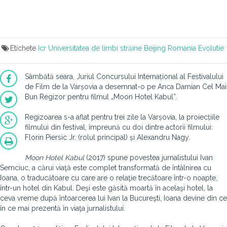
Etichete
Icr
Universitatea de limbi străine
Beijing
Romania
Evolutie
Sâmbătă seara, Juriul Concursului Internațional al Festivalului
de Film de la Varșovia a desemnat-o pe Anca Damian Cel Mai
Bun Regizor pentru filmul „Moon Hotel Kabul”.
Regizoarea s-a aflat pentru trei zile la Varșovia, la proiecțiile
filmului din festival, împreună cu doi dintre actorii filmului:
Florin Piersic Jr. (rolul principal) și Alexandru Nagy.
Moon Hotel Kabul
(2017) spune povestea jurnalistului Ivan
Semciuc, a cărui viaţă este complet transformată de întâlnirea cu
Ioana, o traducătoare cu care are o relaţie trecătoare într-o noapte,
într-un hotel din Kabul. Deşi este găsită moartă în acelaşi hotel, la
ceva vreme după întoarcerea lui Ivan la Bucureşti, Ioana devine din ce
în ce mai prezentă în viaţa jurnalistului.