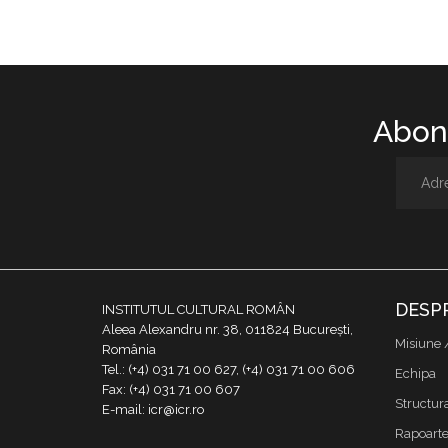
Abone
DESP
INSTITUTUL CULTURAL ROMÂN
Aleea Alexandru nr. 38, 011824 București,
Misiune 
România
Tel.: (+4) 031 71 00 627, (+4) 031 71 00 606
Echipa
Fax: (+4) 031 71 00 607
Structur
E-mail: icr@icr.ro
Rapoarte 