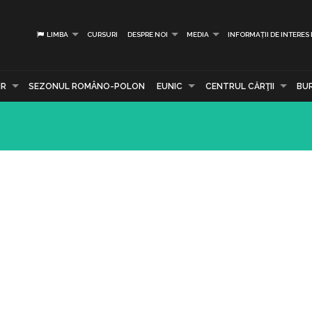
LIMBA
CURSURI
DESPRE NOI
MEDIA
INFORMAȚII DE INTERES
IR
SEZONUL ROMÂNO-POLON
EUNIC
CENTRUL CĂRŢII
BU