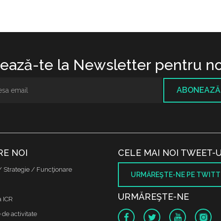
ază-te la Newsletter pentru no
ABONEAZĂ
RE NOI
CELE MAI NOI TWEET-U
/ Strategie / Funcţionare
URMĂREŞTE-NE PE TWITT
URMĂREŞTE-NE
a ICR
de activitate