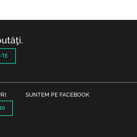
utăţi.
-TE
RI
SUNTEM PE FACEBOOK
ER