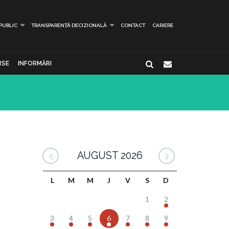
 PUBLIC
TRANSPARENȚĂ DECIZIONALĂ
CONTACT
CARIERE
RSE
INFORMĂRI
AUGUST 2026
L
M
M
J
V
S
D
1
2
3
4
5
6
7
8
9