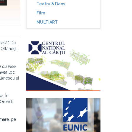
Teatru & Dans
Film
MULTIART
casă". De
 Ollăneşti
m cu Nea
avea loc
llănescu și
a. În
Orendi,
rmare, pe