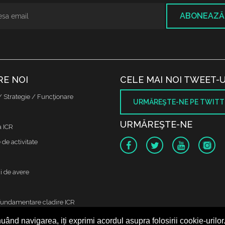
ABONEAZĂ
RE NOI
CELE MAI NOI TWEET-U
/ Strategie / Funcţionare
URMĂREŞTE-NE PE TWITT
URMĂREŞTE-NE
a ICR
de activitate
i de avere
fundamentare cladire ICR
uând navigarea, iți exprimi acordul asupra folosirii cookie-urilor