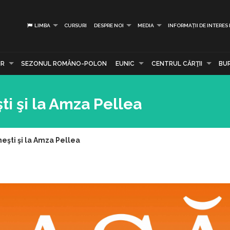
LIMBA
CURSURI
DESPRE NOI
MEDIA
INFORMAȚII DE INTERES
IR
SEZONUL ROMÂNO-POLON
EUNIC
CENTRUL CĂRŢII
BU
ti şi la Amza Pellea
neşti şi la Amza Pellea