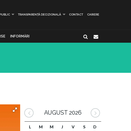
 PUBLIC
TRANSPARENȚĂ DECIZIONALĂ
CONTACT
CARIERE
RSE
INFORMĂRI
AUGUST 2026
L
M
M
J
V
S
D