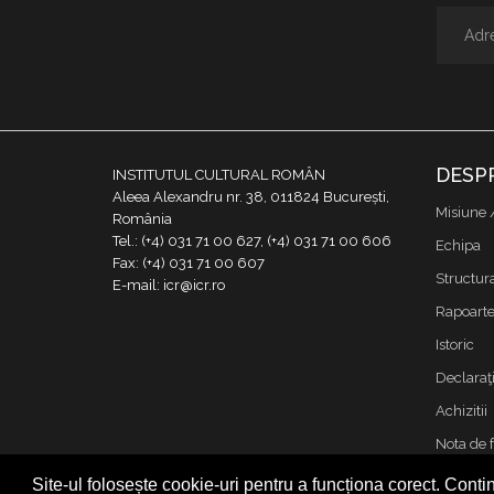
DESP
INSTITUTUL CULTURAL ROMÂN
Aleea Alexandru nr. 38, 011824 București,
Misiune 
România
Tel.: (+4) 031 71 00 627, (+4) 031 71 00 606
Echipa
Fax: (+4) 031 71 00 607
Structur
E-mail: icr@icr.ro
Rapoarte 
Istoric
Declaraţi
Achizitii
Nota de 
Contact
Site-ul folosește cookie-uri pentru a funcționa corect. Contin