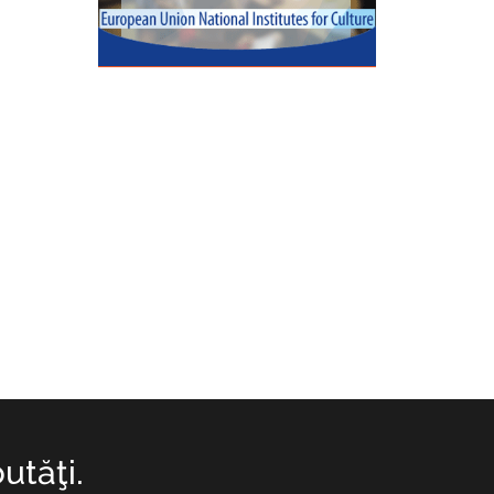
utăţi.