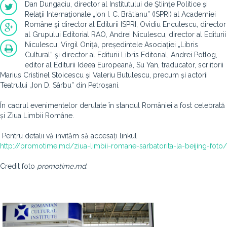
Dan Dungaciu, director al Institutului de Ştiinţe Politice şi
Relaţii Internaţionale „Ion I. C. Brătianu” (ISPRI) al Academiei
Române şi director al Editurii ISPRI, Ovidiu Enculescu, director
al Grupului Editorial RAO, Andrei Niculescu, director al Editurii
Niculescu, Virgil Oniţă, președintele Asociației „Libris
Cultural” şi director al Editurii Libris Editorial, Andrei Potlog,
editor al Editurii Ideea Europeană, Su Yan, traducator, scriitorii
Marius Cristinel Stoicescu și Valeriu Butulescu, precum și actorii
Teatrului „Ion D. Sârbu” din Petroșani.
În cadrul evenimentelor derulate în standul României a fost celebrată
și Ziua Limbii Române.
Pentru detalii vă invităm să accesați linkul
http://promotime.md/ziua-limbii-romane-sarbatorita-la-beijing-foto/
Credit foto
promotime.md.