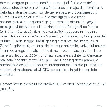
devenit o figură proemeninentă a „generaţiei '80", diversificând
spectaculos temele şi tehnicile filmului de animaţie din România. A
debutat alături de colegii săi de generaţie Zeno Bogdănescu şi
Olimpiu Bandalac cu filmul Caligrafie (1982) şi a cucerit
recunoaşterea internaţională graţie premiului obţinut în 1985 la
prestigiosul festival de la Hiroshima, pentru Fotografii de familie
(1983). Următorul său film, Tocirea (1985), traducere în imagini a
poemului omonim de Nichita Stănescu, a fost interzis, fiind prezentat
publicului abia în 1990. Radu Igazsag a mai realizat, împreună cu
Zeno Bogdănescu, un serial de educaţie muzicală, Universul muzicii.
În anii '90 a regizat relativ puţine filme, precum Nuca şi zidul, La o
barieră şi Boborul (2004), originală adaptare a schiţei lui Caragiale,
realizată în tehnici mixte. Din 1995, Radu Igazsag desfăşoară şi o
remarcabilă activitate didactică, numărând deja câteva promoţii de
studenţi şi masteranzi ai UNATC, pe care le-a iniţiat în secretele
animaţiei.
Contact media: Serviciul de presă al ICR, e: biroul.presa@icr.ro, t: 031
7100 625