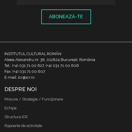
ABONEAZĂ-TE
INSTITUTUL CULTURAL ROMÂN
Aleea Alexandru nr. 38, 011824 București, România
Tel.: (+4) 031 71 00 627, (+4) 031 71 00 606
Fax: (+4) 031 71 00 607
E-mail: icr@icr.ro
DESPRE NOI
Misiune / Strategie / Funcţionare
Echipa
Structura ICR
Rapoarte de activitate