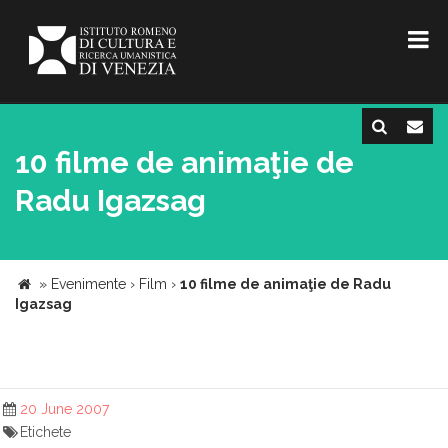
10 filme de animaţie de
Radu Igazsag
»
Evenimente
›
Film
›
10 filme de animaţie de Radu
Igazsag
20 June 2007
Etichete