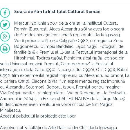
Seara de film la Institutul Cultural Român
Miercuri, 20 iunie 2007, de la ora 19, la Institutul Cultural
Român (Bucureşti, Aleea Alexandru 38) va avea loc o seară
de film de animaţie consacrată regizorului Radu Igaszag.
Vor fi proiectate filmele Caligrafie (1982, co-regie cu Zeno
Bogdănescu, Olimpiu Bandalac, Lajos Nagy), Fotografii de
familie (1983, Premiul al lll-lea la Festivalul Internaţional de la
Hiroshima), Tocirea (1985), Picnic muzical (1989, episod din
seria Universul muzicii, Premiul „Cairo de bronz" la Festivalul
internaţional de la Cairo,1990), Nuca şi zidul (1990), O zi (1991), Babel
(1992, film experimental regizat împreună cu Alexandru Solomon), La
o barieră (1990), Ciacona (1994, film experimental regizat împreună
cu Alexandru Solomon), Boborul (2004, Premiul pentru imagine -
Vivi Drăgan Vasile - şi interpretare - Victor Rebengiuc - la Festivalul
Anonimul în 2004 şi la Festivalul ALTER-NATIVE de la Târgu Mureş).
În deschiderea evenimentului va vorbi criticul de film Magda
Mihăilescu.
Accesul publicului la proiecţie este liber.
Absolvent al Facultăţii de Arte Plastice din Cluj, Radu Igazsag a