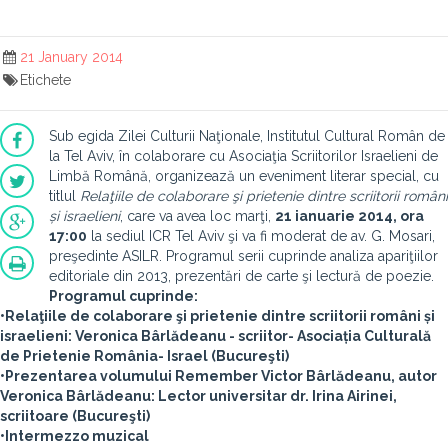
21 January 2014
Etichete
Sub egida Zilei Culturii Naţionale, Institutul Cultural Român de
la Tel Aviv, în colaborare cu Asociaţia Scriitorilor Israelieni de
Limbă Română, organizează un eveniment literar special, cu
titlul
Relaţiile de colaborare şi prietenie dintre scriitorii români
și israelieni
, care va avea loc marţi,
21 ianuarie 2014, ora
17:00
la sediul ICR Tel Aviv şi va fi moderat de av. G. Mosari,
preşedinte ASILR. Programul serii cuprinde analiza apariţiilor
editoriale din 2013, prezentări de carte şi lectură de poezie.
Programul cuprinde:
•Relaţiile de colaborare şi prietenie dintre scriitorii români și
israelieni: Veronica Bârlădeanu - scriitor- Asociația Culturală
de Prietenie România- Israel (Bucureşti)
•Prezentarea volumului Remember Victor Bârlădeanu, autor
Veronica Bârlădeanu: Lector universitar dr. Irina Airinei,
scriitoare (Bucureşti)
•Intermezzo muzical