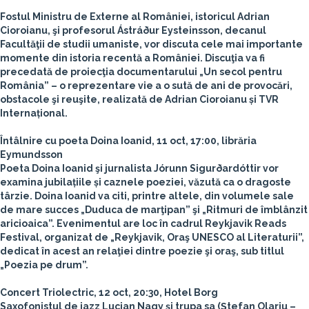
Fostul Ministru de Externe al României, istoricul Adrian
Cioroianu, şi profesorul Ástráður Eysteinsson, decanul
Facultăţii de studii umaniste, vor discuta cele mai importante
momente din istoria recentă a României. Discuţia va fi
precedată de proiecţia documentarului „Un secol pentru
România” – o reprezentare vie a o sută de ani de provocări,
obstacole şi reuşite, realizată de Adrian Cioroianu și TVR
Internațional.
Întâlnire cu poeta Doina Ioanid, 11 oct, 17:00, librăria
Eymundsson
Poeta Doina Ioanid şi jurnalista Jórunn Sigurðardóttir vor
examina jubilațiile și caznele poeziei, văzută ca o dragoste
târzie. Doina Ioanid va citi, printre altele, din volumele sale
de mare succes „Duduca de marţipan” şi „Ritmuri de îmblânzit
aricioaica”. Evenimentul are loc în cadrul Reykjavik Reads
Festival, organizat de „Reykjavik, Oraş UNESCO al Literaturii”,
dedicat în acest an relaţiei dintre poezie şi oraş, sub titlul
„Poezia pe drum”.
Concert Triolectric, 12 oct, 20:30, Hotel Borg
Saxofonistul de jazz Lucian Nagy și trupa sa (Ştefan Olariu –