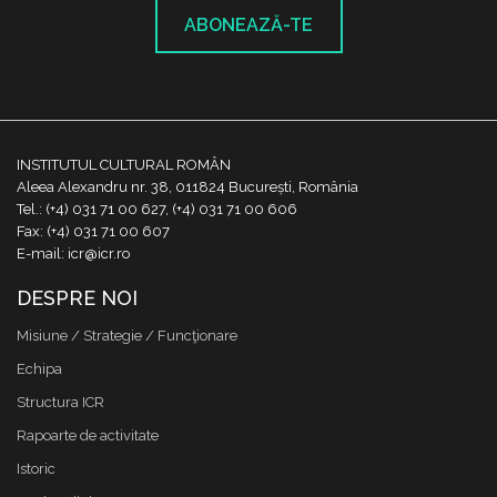
ABONEAZĂ-TE
INSTITUTUL CULTURAL ROMÂN
Aleea Alexandru nr. 38, 011824 București, România
Tel.: (+4) 031 71 00 627, (+4) 031 71 00 606
Fax: (+4) 031 71 00 607
E-mail: icr@icr.ro
DESPRE NOI
Misiune / Strategie / Funcţionare
Echipa
Structura ICR
Rapoarte de activitate
Istoric