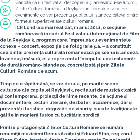
Gândite ca un festival al descoperirii și adresându-se tuturor,
Zilele Culturii Române la Reykjavik înseamnă o serie de
evenimente ce vor prezenta publicului islandez câteva dintre
formele superlative ale culturii române.
ICR Londra a mai realizat, în anul 2011, o secţiune
românească în cadrul Festivalului Internaţional de Film
de la Reykjavik, program care, împreună cu evenimentele
conexe – concert, expoziţie de fotografie ş.a. – a constituit
cea dintâi prezenţă culturală românească pe scena islandeză.
În aceeaşi măsură, el a reprezentat începutul unei colaborări
de durată româno-islandeze, concretizată şi prin Zilele
Culturii Române de acum.
Timp de o săptămână, se vor derula, pe marile scene
culturale ale capitalei Reykjavik, recitaluri de muzică clasică
şi contemporană, proiecţii de filme recente, de ficțiune și
documentare, lecturi literare, dezbateri academice, dar și
prezentări turistice, degustări de vinuri şi bucate tradiţionale
gătite în manieră fusion cu bucătăria nordică.
Printre protagoniştii Zilelor Culturii Române se numără
renumiţii muzicieni Remus Azoiţei şi Eduard Stan, regizorul