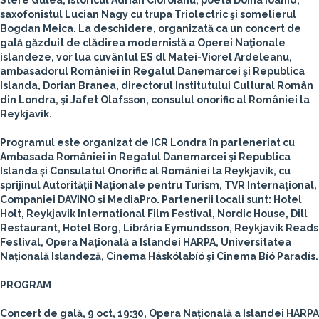
Stere Gulea, istoricul Adrian Cioroianu, poeta Doina Ioanid,
saxofonistul Lucian Nagy cu trupa Triolectric şi somelierul
Bogdan Meica. La deschidere, organizată ca un concert de
gală găzduit de clădirea modernistă a Operei Naţionale
islandeze, vor lua cuvântul ES dl Matei-Viorel Ardeleanu,
ambasadorul României în Regatul Danemarcei şi Republica
Islanda, Dorian Branea, directorul Institutului Cultural Român
din Londra, şi Jafet Olafsson, consulul onorific al României la
Reykjavik.
Programul este organizat de ICR Londra în parteneriat cu
Ambasada României în Regatul Danemarcei şi Republica
Islanda și Consulatul Onorific al României la Reykjavik, cu
sprijinul Autorității Naționale pentru Turism, TVR Internaţional,
Companiei DAVINO și MediaPro. Partenerii locali sunt: Hotel
Holt, Reykjavik International Film Festival, Nordic House, Dill
Restaurant, Hotel Borg, Librăria Eymundsson, Reykjavik Reads
Festival, Opera Națională a Islandei HARPA, Universitatea
Națională Islandeză, Cinema Háskólabíó şi Cinema Bíó Paradís.
PROGRAM
Concert de gală, 9 oct, 19:30, Opera Națională a Islandei HARPA