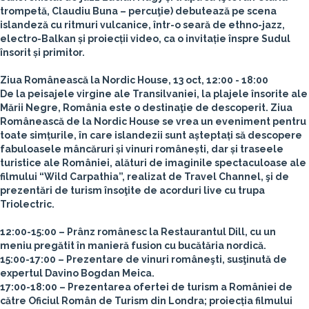
trompetă, Claudiu Buna – percuţie) debutează pe scena
islandeză cu ritmuri vulcanice, într-o seară de ethno-jazz,
electro-Balkan și proiecții video, ca o invitație înspre Sudul
însorit și primitor.
Ziua Românească la Nordic House, 13 oct, 12:00 - 18:00
De la peisajele virgine ale Transilvaniei, la plajele însorite ale
Mării Negre, România este o destinaţie de descoperit. Ziua
Românească de la Nordic House se vrea un eveniment pentru
toate simțurile, în care islandezii sunt așteptați să descopere
fabuloasele mâncăruri și vinuri românești, dar și traseele
turistice ale României, alături de imaginile spectaculoase ale
filmului “Wild Carpathia”, realizat de Travel Channel, şi de
prezentări de turism însoţite de acorduri live cu trupa
Triolectric.
12:00-15:00 – Prânz românesc la Restaurantul Dill, cu un
meniu pregătit în manieră fusion cu bucătăria nordică.
15:00-17:00 – Prezentare de vinuri româneşti, susţinută de
expertul Davino Bogdan Meica.
17:00-18:00 – Prezentarea ofertei de turism a României de
către Oficiul Român de Turism din Londra; proiecția filmului