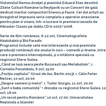
Violonistul Remus Azoiţei şi pianistul Eduard Stan deschid
Zilele Culturii Române la Reykjavik cu un Concert de gală
dedicat marilor compozitori Enescu şi Fauré. Cei doi artişti au
înregistrat împreună seria completă a operelor enesciene
pentru pian si vioară, într-o lucrare în premieră lansată de
Hänssler Classic pe dublu CD în 2007/2008.
Serie de film românesc, 6-12 oct, Cinematografele
Háskólabíó și Bíó Paradís
Programul include cele mai interesante şi mai premiate
producţii româneşti ale anului în curs – comedii şi drame, între
care o premieră internaţională, şi o întâlnire specială cu
regizorul Stere Gulea.
„Când se lasă seara peste Bucureşti sau Metabolism”, r.
Corneliu Porumboiu, 6 oct, 15:00
„Poziţia copilului” (Ursul de Aur, Berlin 2013), r. Călin Peter
Netzer, 10 oct, 20:00
„Despre oameni şi melci”, r. Tudor Giurgiu, 11 oct, 20:00
„Sunt o babă comunistă” + discuție cu regizorul Stere Gulea, 12
oct, 18:00.
„Un secol pentru România”, 10 oct, 17:00, Universitatea
Națională a Islandei