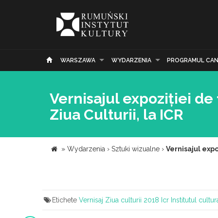
WARSZAWA
WYDARZENIA
PROGRAMUL CAN
Vernisajul expoziției d
Ziua Culturii, la ICR
»
Wydarzenia
›
Sztuki wizualne
›
Vernisajul expo
Etichete
Vernisaj
Ziua culturii
2018
Icr
Institutul cultu