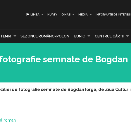
LIMBA
KURSY
O NAS
MEDIA
INFORMAȚII DE INTERES
TEMIR
SEZONUL ROMÂNO-POLON
EUNIC
CENTRUL CĂRŢII
e fotografie semnate de Bogdan 
ziției de fotografie semnate de Bogdan Iorga, de Ziua Culturii,
ral roman