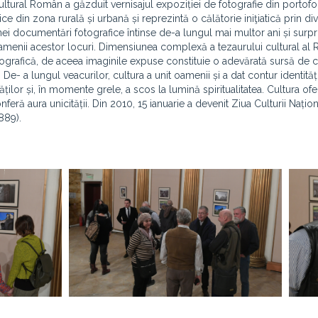
l Cultural Român a găzduit vernisajul expoziției de fotografie din portofo
ce din zona rurală și urbană și reprezintă o călătorie iniţiatică prin di
ei documentări fotografice întinse de-a lungul mai multor ani și surpr
 oamenii acestor locuri. Dimensiunea complexă a tezaurului cultural al
fotografică, de aceea imaginile expuse constituie o adevărată sursă de
 De- a lungul veacurilor, cultura a unit oamenii și a dat contur identități
ilor și, în momente grele, a scos la lumină spiritualitatea. Cultura ofe
nferă aura unicității. Din 2010, 15 ianuarie a devenit Ziua Culturii Națion
889).