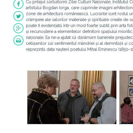
Cu prilejul sărbătoririi Zilei Culturii Naționale, Institutu
artistului Bogdan Iorga, care cuprinde imagini arhitectoni
zone de arhitectură românească. Lucrările sunt rodul un
crâmpeie ale valorilor materiale și spirituale create de
poate fi evidențiată într-un mod foarte subtil prin arta 
și recunoștere a elementelor definitorii spațiului mioritic.
naționale. Ea ne-a ajutat să dărâmăm barierele prejudecăț
cetățenilor săi sentimentul mândriei și al demnității și co
reprezintă data nașterii poetului Mihai Eminescu (1850-1