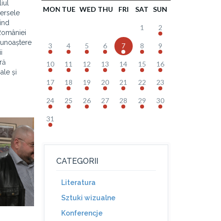
liul
MON
TUE
WED
THU
FRI
SAT
SUN
versele
ind
1
2
 României
 cunoaștere
3
4
5
6
7
8
9
i
ră
10
11
12
13
14
15
16
ale și
17
18
19
20
21
22
23
24
25
26
27
28
29
30
31
CATEGORII
Literatura
Sztuki wizualne
Konferencje