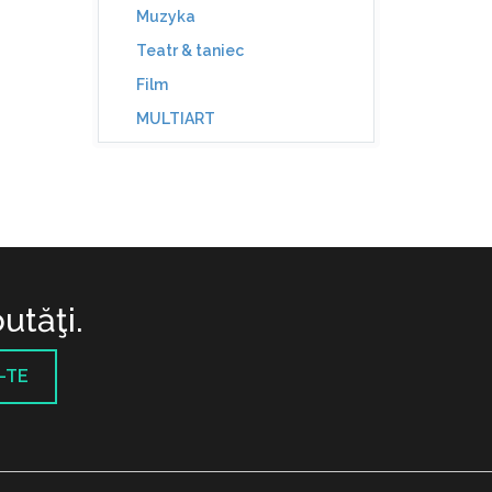
Muzyka
Teatr & taniec
Film
MULTIART
utăţi.
-TE