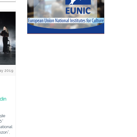
ay 2019
din
ște
6”
national
bzon”,