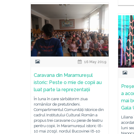
16 May 2019
Caravana din Maramureșul
istoric: Peste o mie de copii au
Președ
luat parte la reprezentații
a aco
În luna în care sărbătorim ziua
mai b
românilor de pretutindeni,
Gala
Compartimentul Comunități Istorice din
cadrul Institutului Cultural Român a
Liliana
propus trei caravane cu piese de teatru
acordat
pentru copii, în Maramureșul istoric (6-
luni se
10 mai 2019), nordul Bucovinei (6-10
Napoca