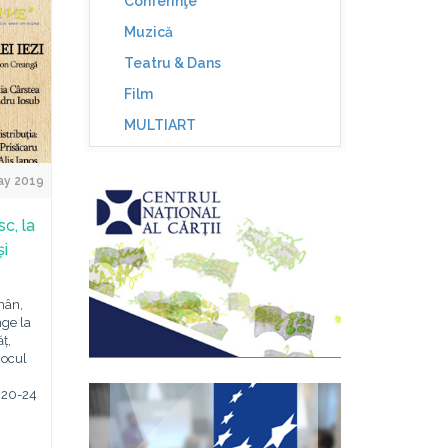
Conferinţe
Muzică
Teatru & Dans
Film
MULTIART
ay 2019
c, la
și
omân,
ge la
ț,
mocul
a 20-24