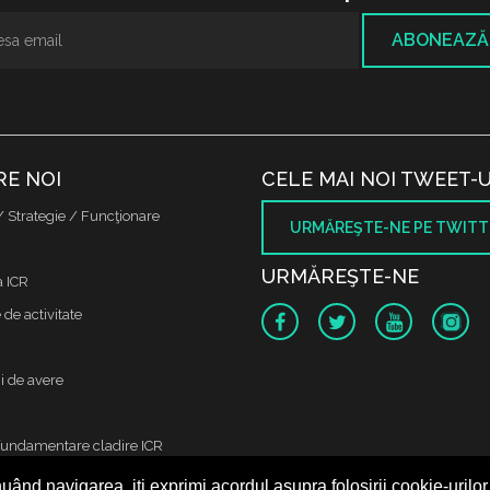
ABONEAZĂ
RE NOI
CELE MAI NOI TWEET-U
/ Strategie / Funcţionare
URMĂREŞTE-NE PE TWITT
URMĂREŞTE-NE
a ICR
de activitate
i de avere
fundamentare cladire ICR
uând navigarea, iți exprimi acordul asupra folosirii cookie-urilor