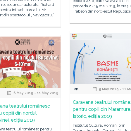
ediția a XX-a, care va avea loc în
n rol secundar actorului Richard
perioada 2 - 15 mai 2019, în orașu
 pentru întruchiparea lui Mr.
Trabzon din nord-estul Republicii
t din spectacolul „Navigatorul”
5 May 2019 - 11 M
6 May 2019 - 11 May 2019
Caravana teatrului române
ana teatrului românesc
pentru copiii din Maramure
 copiii din nordul
Istoric, ediția 2019
inei, ediția 2019
Institutul Cultural Român, prin
ana teatrului românesc pentru
Compartimentul Comunități Istori