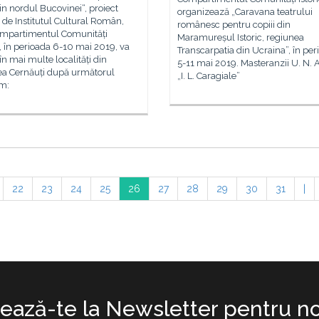
din nordul Bucovinei“, proiect
organizează „Caravana teatrului
 de Institutul Cultural Român,
românesc pentru copiii din
ompartimentul Comunități
Maramureșul Istoric, regiunea
e, în perioada 6-10 mai 2019, va
Transcarpatia din Ucraina”, în per
în mai multe localități din
5-11 mai 2019. Masteranzii U. N. A.
ea Cernăuți după următorul
„I. L. Caragiale”
m:
22
23
24
25
26
27
28
29
30
31
|
ază-te la Newsletter pentru no