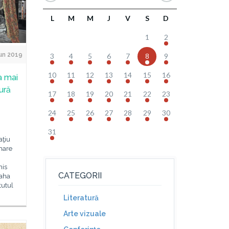
L
M
M
J
V
S
D
1
2
Jun 2019
3
4
5
6
7
8
9
10
11
12
13
14
15
16
a mai
ură
17
18
19
20
21
22
23
24
25
26
27
28
29
30
31
aţiu
mare
his
CATEGORII
raha
tutul
Literatură
Arte vizuale