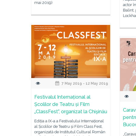
mai 2019)
actor î
Balint,
Lockhar
7 May 2019 - 12 May 2019
Festivalul Internațional al
Școlilor de Teatru și Film
Carav
„ClassFest”, organizat la Chişinău
pentru
Ediția a IX-a a Festivalului Internațional
Bucov
al Școlilor de Teatru și Film Class Fest,
organizată de Institutul Cultural Român
„Carav