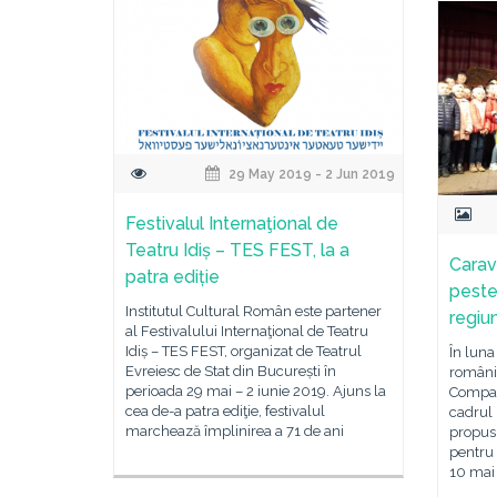
29 May 2019 - 2 Jun 2019
Festivalul Internaţional de
Teatru Idiș – TES FEST, la a
Carav
patra ediție
peste
Institutul Cultural Român este partener
regiu
al Festivalului Internaţional de Teatru
Idiș – TES FEST, organizat de Teatrul
În luna
Evreiesc de Stat din București în
românil
perioada 29 mai – 2 iunie 2019. Ajuns la
Compar
cea de-a patra ediţie, festivalul
cadrul 
marchează împlinirea a 71 de ani
propus 
pentru 
10 mai