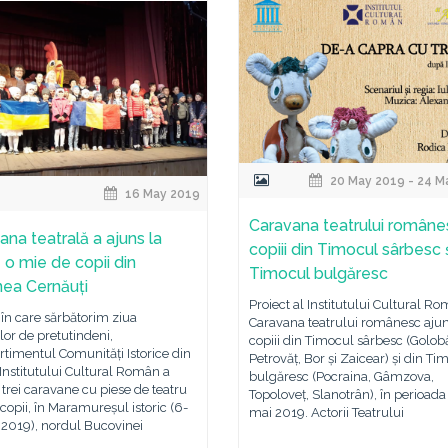
20 May 2019 - 24 M
16 May 2019
Caravana teatrului românes
ana teatrală a ajuns la
copiii din Timocul sârbesc 
 o mie de copii din
Timocul bulgăresc
nea Cernăuți
Proiect al Institutului Cultural R
 în care sărbătorim ziua
Caravana teatrului românesc ajun
or de pretutindeni,
copiii din Timocul sârbesc (Golobă
timentul Comunități Istorice din
Petrovăț, Bor și Zaicear) și din Ti
Institutului Cultural Român a
bulgăresc (Pocraina, Gâmzova,
trei caravane cu piese de teatru
Topoloveț, Slanotrân), în perioad
copii, în Maramureșul istoric (6-
mai 2019. Actorii Teatrului
 2019), nordul Bucovinei