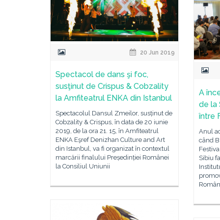
20 Jun 2019
Spectacol de dans şi foc,
susţinut de Crispus & Cobzality
A înc
la Amfiteatrul ENKA din Istanbul
de la 
Spectacolul Dansul Zmeilor, susținut de
între 
Cobzality & Crispus, în data de 20 iunie
2019, de la ora 21. 15, în Amfiteatrul
Anul ac
ENKA Eşref Denizhan Culture and Art
când Bu
din Istanbul, va fi organizat în contextul
Festiva
marcării finalului Președinției Românei
Sibiu f
la Consiliul Uniunii
Institu
promovăr
Români