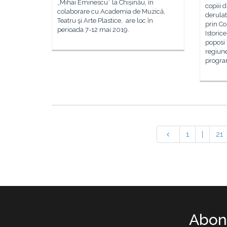
„Mihai Eminescu” la Chișinău, în
copiii 
colaborare cu Academia de Muzică,
derulat
Teatru şi Arte Plastice, are loc în
prin C
perioada 7-12 mai 2019.
Istoric
poposi 
regiun
progra
1
|
21
Abone