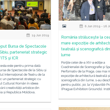
6 Jun 2019 - 16 
19 Jun 2019
România străluceşte la ce
mare expoziție de arhitect
eput Bursa de Spectacole
teatrală și scenografică din
Sibiu, parteneriat strategic
lume
FITS şi ICR
Porţile celei de-a XIV-a ediţie a
esta este pentru prima dată
Cvadrienalei de Scenografie şi Sp
rsa de Spectacole de la Sibiu și
Perfomativ de la Praga, cea mai 
lul Internațional de Teatru de la
expoziție de arhitectură teatrală și
ac un parteneriat strategic cu
scenografică din lume, s-au desc
tul Cultural Român în ideea
pentru public, joi, la Výstaviště P
ii creativității artistice din
(Prague Exhibition Grounds). Insti
a și Republica Moldova,