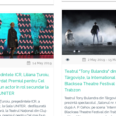
2 May 2019 - 15 M
14 May 2019
Teatrul "Tony Bulandra" din
intele ICR, Liliana Țuroiu,
Târgoviște, la International
rdat Premiul pentru Cel
Blacksea Theatre Festival 
un actor în rol secundar la
Trabzon
 UNITER
Teatrul Tony Bulandra din Târgovi
 Ţuroiu, preşedintele ICR, a
prezintă spectacolul „Salonul nr. 
, la Gala UNITER, desfășurată
după A. P. Cehov, pe scena ”Inter
ară, la Teatrul Național din Cluj-
Blacksea Theatre Festival din Tra
, premiul pentru Cel mai bun