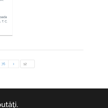
ioada
 T. C.
76
utăţi.