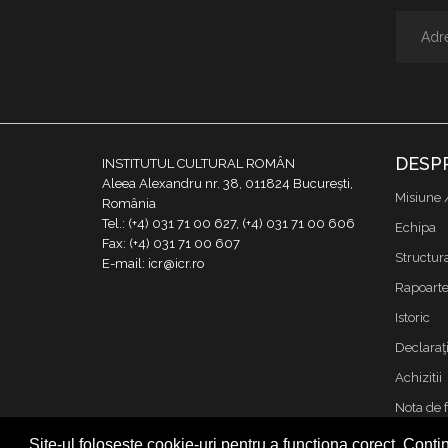
DESP
INSTITUTUL CULTURAL ROMÂN
Aleea Alexandru nr. 38, 011824 București,
Misiune 
România
Tel.: (+4) 031 71 00 627, (+4) 031 71 00 606
Echipa
Fax: (+4) 031 71 00 607
Structur
E-mail: icr@icr.ro
Rapoarte 
Istoric
Declaraţi
Achizitii
Nota de 
Contact
Site-ul folosește cookie-uri pentru a funcționa corect. Contin