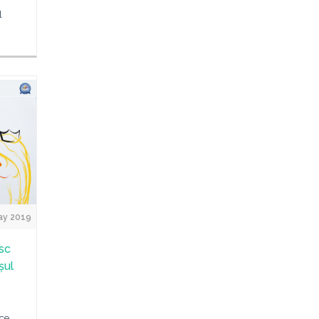
l
ay 2019
sc
șul
ce,