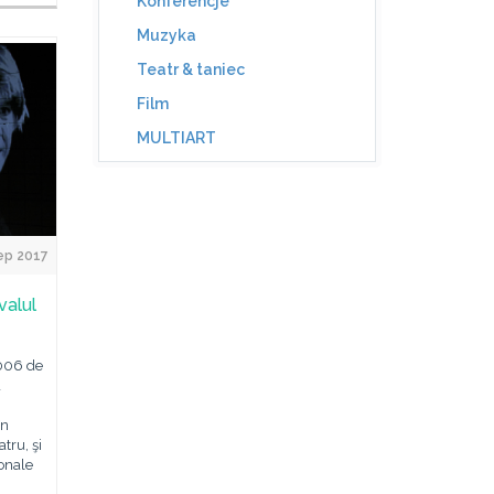
Konferencje
Muzyka
Teatr & taniec
Film
MULTIART
ep 2017
valul
2006 de
a
în
tru, şi
ionale