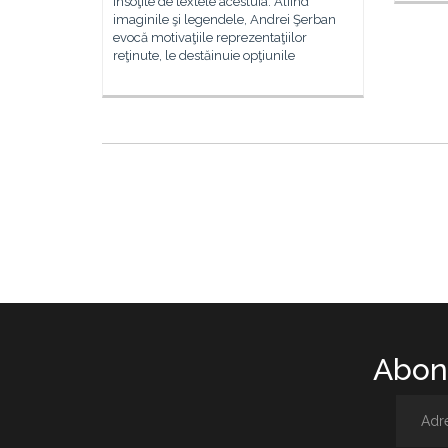
însoţite de textele acestuia. Aliind
imaginile şi legendele, Andrei Şerban
evocă motivaţiile reprezentaţiilor
reţinute, le destăinuie opţiunile
Abone