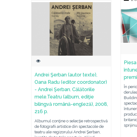
Piesa
întune
Andrei Şerban (autor texte),
premi
Oana Radu (editor coordonator)
În peri
- Andrei Şerban. Călătoriile
derule
mele.Teatru (album, ediţie
Buildin
spectac
bilingvă română-engleză), 2008,
întuner
216 p.
producț
britani
Albumul conţine o selecţie retrospectivă
sprijin
de fotografii artistice din spectacole de
teatru ale regizorului Andrei Şerban,