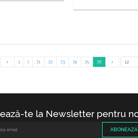
1
|
71
72
73
74
75
76
ază-te la Newsletter pentru no
ABONEAZĂ