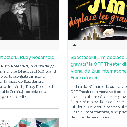
it actorul Rudy Rosenfeld
Spectacolul „Jim déplace 
gravats” la OFF Theater di
 Rudy Rosenfeld, în vârstă de 77
Viena, de Ziua Internaţiona
 a murit pe 24 august 2018, luând
 o parte esenţială din istoria
Francofoniei
ui Evreiesc de Stat, dar şi a
ui de limbă idiş. Rudy Rosenfeld
În data de 26 martie, la ora 19. 00
cut la Cernăuţi, pe data de 4
OFF Theater din Viena va fi preze
1941. S-a dedicat
spectacolul Jim déplace les grav
(Jim cară molozul)de Ioan Peter, î
lui Florin Didilescu. Spectacolul v
jucat în limba franceză, fiind pre
de trupa de teatru licean