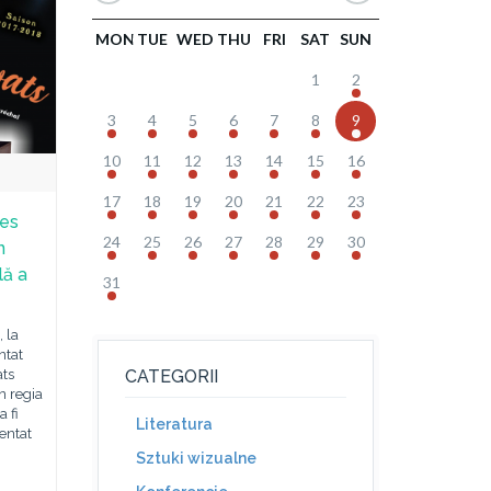
MON
TUE
WED
THU
FRI
SAT
SUN
1
2
3
4
5
6
7
8
9
10
11
12
13
14
15
16
17
18
19
20
21
22
23
les
24
25
26
27
28
29
30
n
lă a
31
, la
ntat
ats
CATEGORII
n regia
a fi
Literatura
zentat
Sztuki wizualne