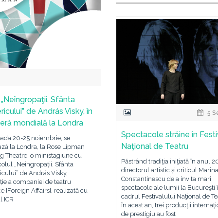
 „Neîngropaţii. Sfânta
ricului” de András Visky, în
5 S
eră mondială la Londra
Spectacole străine în Festi
oada 20-25 noiembrie, se
Naţional de Teatru
ază la Londra, la Rose Lipman
g Theatre, o ministagiune cu
Păstrând tradiţia iniţiată în anul 
olul „Neîngropaţii. Sfânta
directorul artistic și criticul Marin
icului” de András Visky,
Constantinescu de a invita mari
ie a companiei de teatru
spectacole ale lumii la Bucureşti 
ce [Foreign Affairs], realizată cu
cadrul Festivalului Naţional de Tea
ul ICR
în acest an, trei producţii internaţ
de prestigiu au fost