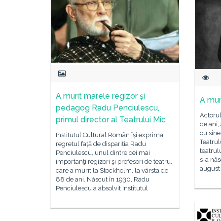
A murit marele regizor și
A mur
pedagog Radu Penciulescu,
Actorul
primul director al Teatrului Mic
de ani,
cu sine
Institutul Cultural Român își exprimă
Teatrul
regretul față de dispariția Radu
teatrul
Penciulescu, unul dintre cei mai
s-a năs
importanţi regizori şi profesori de teatru,
august 
care a murit la Stockholm, la vârsta de
88 de ani. Născut în 1930, Radu
Penciulescu a absolvit Institutul